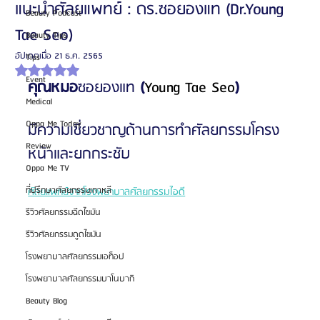
แนะนำศัลยแพทย์ : ดร.ซอยองแท (Dr.Young
Beauty Podcast
Tae Seo)
Beauty Tips
อัปเดตเมื่อ
21 ธ.ค. 2565
Tips
ได้รับ NaN เต็ม 5 ดาว
Event
คุณหมอ
ซอยองแท
 (
Young Tae Seo
) 
Medical
Oppa Me Today
มีความเชี่ยวชาญด้านการทำศัลยกรรมโครง
Review
หน้าและยกกระชับ
Oppa Me TV
ที่ปรึกษาศัลยกรรมเกาหลี
ศัลยแพทย์จากโรงพยาบาลศัลยกรรมไอดี
รีวิวศัลยกรรมฉีดไขมัน
รีวิวศัลยกรรมดูดไขมัน
โรงพยาบาลศัลยกรรมเอท็อป
โรงพยาบาลศัลยกรรมบาโนบากิ
Beauty Blog