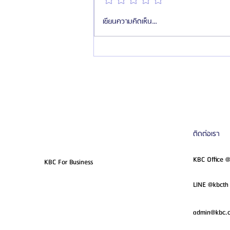
แนะนำศัลยแพทย์: ดร.ซองฮามิน
เขียนความคิดเห็น…
ติดต่อเรา
KBC Office 
KBC For Business
LINE @kbcth 
admin@kbc.c