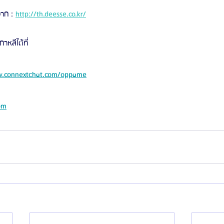
าก : 
http://th.deesse.co.kr/
หลีได้ที่ 
.connextchat.com/oppame
om