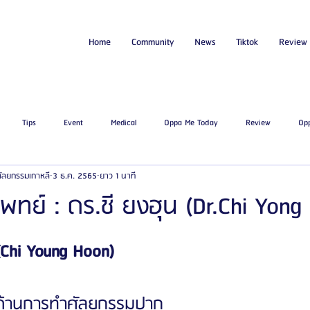
Home
Community
News
Tiktok
Review
Tips
Event
Medical
Oppa Me Today
Review
Op
่ศัลยกรรมเกาหลี
3 ธ.ค. 2565
ยาว 1 นาที
ไขมัน
โรงพยาบาลศัลยกรรมเอท็อป
โรงพยาบาลศัลยกรรมบาโนบากิ
Be
ทย์ : ดร.ชี ยงฮุน (Dr.Chi Yong
ัลยกรรมจีเอ็นจี
โรงพยาบาลศัลยกรรมอิมเมจอัพ
โรงพยาบาลศัลยกรรมเจดับเบ
Chi Young Hoon) 
รรมมาอิน
โรงพยาบาลศัลยกรรมนานะ
โรงพยาบาลศัลยกรรมรูบี
Certif
ญด้านการทำศัลยกรรมปาก