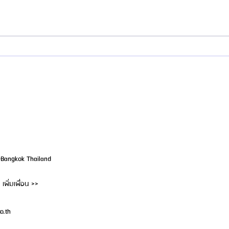
แนะนำศัลยแพทย์ : ดร. คิม ฮโยฮอน
แนะนำ
(Dr. Kim Hyoheon)
(Dr.Ki
@Bangkok Thailand
เพิ่มเพื่อน >>
o.th