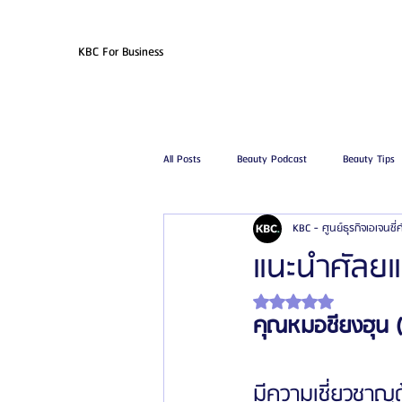
KBC For Business
All Posts
Beauty Podcast
Beauty Tips
KBC - ศูนย์ธุรกิจเอเจนซี
รีวิวศัลยกรรมฉีดไขมัน
รีวิวศัลยกรรมดูด
แนะนำศัลยแพ
ได้รับ NaN เต็ม 5 ดาว
โรงพยาบาลศัลยกรรมเฟรช
โรงพยาบาลศ
คุณหมอชียงฮุน (
รีวิวศัลยกรรมผู้ชาย
โรงพยาบาลศัลยก
มีความเชี่ยวชา