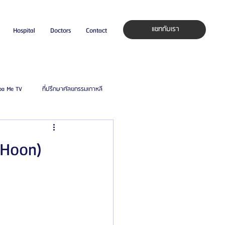
แชทกับเรา
Hospital
Doctors
Contact
pa Me TV
ที่ปรึกษาศัลยกรรมเกาหลี
auty Blog
ศัลยแพทย์ ประเทศเกาหลี
 Hoon)
ิลยู
โรงพยาบาลศัลยกรรมมาร์เบิ้ล
ied Consultant
คู่มือศัลยกรรม