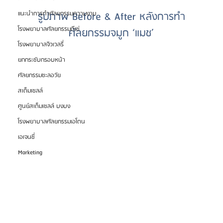
รูปภาพ Before & After หลังการทำ
แนะนำการทำศัลยกรรมความงาม
โรงพยาบาลศัลยกรรมดีเซ่
ศัลยกรรมจมูก ‘แมช’
โรงพยาบาลจิวเวลรี่
ยกกระชับกรอบหน้า
ศัลยกรรมชะลอวัย
สเต็มเซลล์
ศูนย์สเต็มเซลล์ บงบง
โรงพยาบาลศัลยกรรมเอโตน
เอเจนซี่
Marketing