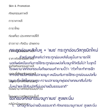
Skin & Promotion
ศัลยกรรมเกาหลี
ดาราเกาหลี
ดาราไทย
ท่องเที่ยว ประเทศเกาหลีใต้
ข่าวดารา ศิลปิน นักแสดง
กระดูกอ่อนหลังใบหู + ‘แมช’ กระดูกอ่อนวัสดุชนิดใหม่
ราคาศัลยกรรมเกาหลี
	สำหรับคนที่สงสัยว่ากระดูกอ่อนหลังใบหูนั้นสามารถให้
ราคาศัลยกรรมเกาหลี
ผลลัพธ์เหมือนกับการใช้กระดูกอ่อนพนังกั้นจมูกได้หรือไม่? ในจุดนี้
ธุรกิจศัลยกรรมเกาหลี
โรงพยาบาลศัลยกรรมไอดีขอตอบคำถามนี้ว่า 
“ตัวค้ำจะทำการยึด
เอเจนซี่ศัลยกรรมเกาหลี
เกาะอย่างมั่นคงของปลายจมูก เหมือนกับการใช้กระดูกอ่อนผนังกั้น
จมูก ที่จะให้ทั้งความสูง ความปลายจมูกพุ่งอย่างกลมกลืนไปกับ
โรงพยาบาลศัลยกรรมวิว
ใบหน้าและให้สัมผัสที่นุ่มอย่างเป็นธรรมชาติ” 
โรงพยาบาลศัลยกรรมบราวน์
โรงพยาบาลศัลยกรรมไอดี
ข้อดีของศัลยกรรมจมูก‘แมช’ สูงและนิ่ม
คลินิกผิวพรรณ
บิดจมูกได้อย่างเป็นธรรมชาติ ศัลยกรรมจมูก‘แมช’ สูงและนิ่ม