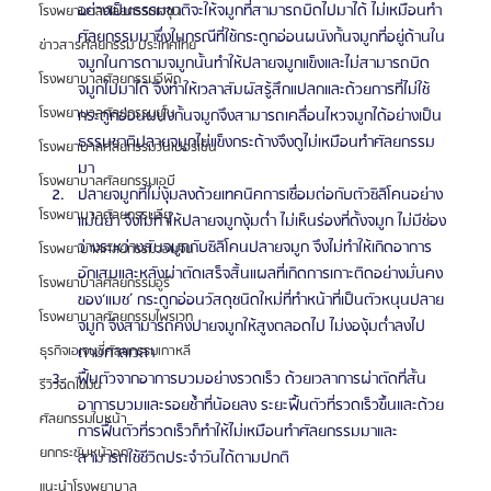
อย่างเป็นธรรมชาติจะให้จมูกที่สามารถบิดไปมาได้ ไม่เหมือนทำ
โรงพยาบาลศัลยกรรมเจจุน
ศัลยกรรมมาซึ่งในกรณีที่ใช้กระดูกอ่อนผนังกั้นจมูกที่อยู่ด้านใน
ข่าวสารศัลยกรรม ประเทศไทย
จมูกในการดามจมูกนั้นทำให้ปลายจมูกแข็งและไม่สามารถบิด
โรงพยาบาลศัลยกรรมอีพิก
จมูกไปมาได้ จึงทำให้เวลาสัมผัสรู้สึกแปลกและด้วยการที่ไม่ใช้
โรงพยาบาลศัลยกรรมยูโน
กระดูกอ่อนผนังกั้นจมูกจึงสามารถเคลื่อนไหวจมูกได้อย่างเป็น
ธรรมชาติปลายจมูกไม่แข็งกระด้างจึงดูไม่เหมือนทำศัลยกรรม
โรงพยาบาลศัลยกรรมวันเปอร์เซ็น
มา
โรงพยาบาลศัลยกรรมเอบี
ปลายจมูกที่ไม่งุ้มลงด้วยเทคนิคการเชื่อมต่อกับตัวซิลิโคนอย่าง
โรงพยาบาลศัลยกรรมอียู
แม่นยำ จึงไม่ทำให้ปลายจมูกงุ้มต่ำ ไม่เห็นร่องที่ดั้งจมูก ไม่มีช่อง
ว่างระหว่างสันจมูกกับซิลิโคนปลายจมูก จึงไม่ทำให้เกิดอาการ
โรงพยาบาลศัลยกรรมวอนจิน
อักเสบและหลังผ่าตัดเสร็จสิ้นแผลที่เกิดการเกาะติดอย่างมั่นคง
โรงพยาบาลศัลยกรรมอูรี
ของ‘แมช’ กระดูกอ่อนวัสดุชนิดใหม่ที่ทำหน้าที่เป็นตัวหนุนปลาย
โรงพยาบาลศัลยกรรมไพรเวท
จมูก จึงสามารถคงปายจมูกให้สูงตลอดไป ไม่งองุ้มต่ำลงไป
ตามกาลเวลา
ธุรกิจเอเจนซี่ศัลยกรรมเกาหลี
ฟื้นตัวจากอาการบวมอย่างรวดเร็ว ด้วยเวลาการผ่าตัดที่สั้น 
รีวิวฉีดไขมัน
อาการบวมและรอยช้ำที่น้อยลง ระยะฟื้นตัวที่รวดเร็วขึ้นและด้วย
ศัลยกรรมใบหน้า
การฟื้นตัวที่รวดเร็วก็ทำให้ไม่เหมือนทำศัลยกรรมมาและ
ยกกระชับหน้าอก
สามารถใช้ชีวิตประจำวันได้ตามปกติ
แนะนำโรงพยาบาล