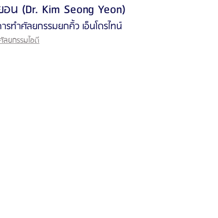
อน (Dr. Kim Seong Yeon)
การทำศัลยกรรมยกคิ้ว เอ็นโดรไทน์
รีวิวดูดไขมันหน้า
รีวิวดูดไขมันเหนียง
ัลยกรรมไอดี