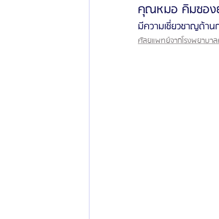
คุณหมอ คิมซองย
มีความเชี่ยวชาญด้าน
ข่าวสารศัลยกรรมเกาหลี
รีวิวดูดไขมัน
ศัลยแพทย์จากโรงพยาบาลศ