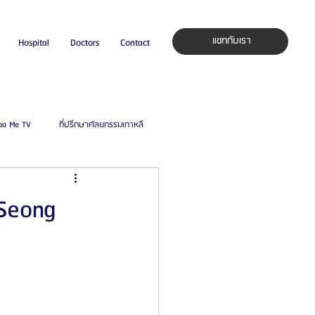
แชทกับเรา
Hospital
Doctors
Contact
pa Me TV
ที่ปรึกษาศัลยกรรมเกาหลี
auty Blog
ศัลยแพทย์ ประเทศเกาหลี
 Seong
ิลยู
โรงพยาบาลศัลยกรรมมาร์เบิ้ล
ied Consultant
คู่มือศัลยกรรม