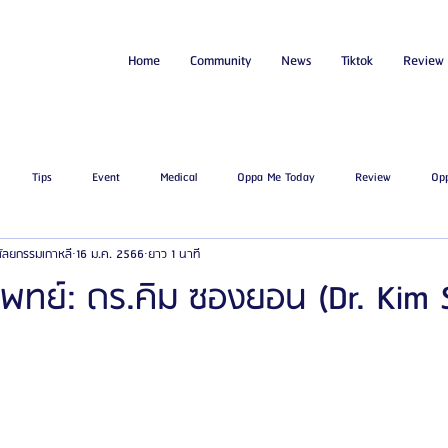
Home
Community
News
Tiktok
Review
Tips
Event
Medical
Oppa Me Today
Review
Op
่ศัลยกรรมเกาหลี
16 ม.ค. 2566
ยาว 1 นาที
ไขมัน
โรงพยาบาลศัลยกรรมเอท็อป
โรงพยาบาลศัลยกรรมบาโนบากิ
Be
พทย์: ดร.คิม ซองยอน (Dr. Kim
ัลยกรรมจีเอ็นจี
โรงพยาบาลศัลยกรรมอิมเมจอัพ
โรงพยาบาลศัลยกรรมเจดับเบ
รรมมาอิน
โรงพยาบาลศัลยกรรมนานะ
โรงพยาบาลศัลยกรรมรูบี
Certif