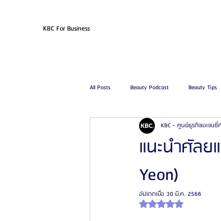
KBC For Business
All Posts
Beauty Podcast
Beauty Tips
KBC - ศูนย์ธุรกิจเอเจนซี
รีวิวศัลยกรรมฉีดไขมัน
รีวิวศัลยกรรมดูด
แนะนำศัลยแ
Yeon)
โรงพยาบาลศัลยกรรมเฟรช
โรงพยาบาลศ
อัปเดตเมื่อ
30 มี.ค. 2566
ได้รับ NaN เต็ม 5 ดาว
รีวิวศัลยกรรมผู้ชาย
โรงพยาบาลศัลยก