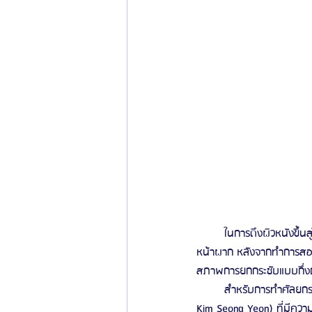
	ในการดึงผิวหนังขึ้นสู่ด้านบนไม่ว่าจะเป็น หนังตาที่หย่อนคล้อย, หนังคิ้วที่หย่อนคล้อย, ริ้วรอยระหว่างคิ้ว และริ้วรอย
หน้าผาก หลังจากทำการสอดใ
สภาพการยกกระชับแบบกึ่ง
	สำหรับการทำศัลยกรรมยกคิ้ว เอ็นโดรไทน์ที่โรงพยาบาลไอดีนั้น ด้วยความชำนาญของคุณหมอคิมซองยอน (Dr. 
Kim Seong Yeon) ที่มีควา