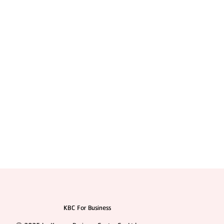
แนะนำศัลยแพทย์ : ดร. คิม ฮโยฮอน (Dr. Kim
Hyoheon)
KBC For Business