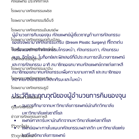
ศัลยแพทย์ ประเทศเกาหลี
โรงพยาบาลศัลยกรรมเฟรช
โรงพยาบาลศัลยกรรมจีเอ็นจี
โรงพยาบาลศัลยกรรมอิมเมจอัพ
ผู้อำนวยการคิมยองจุน ศัลยแพทย์ผู้เชี่ยวชาญด้านการศัลยกรรม
โรงพยาบาลศัลยกรรมเจดับเบิลยู
ของโรงพยาบาลศัลยกรรมดรีม (Dream Plastic Surgery) ที่โดดเด่น
ในเรื่องของการทำศัลยกรรมโครงหน้า, ศัลยกรรมตา, ศัลยกรรม
โรงพยาบาลศัลยกรรมมาร์เบิ้ล
จมูก, ฉีดไขมัน, โบท็อกซ์และฟิลเลอร์ที่มีประสบการณ์ในวงการแพทย์
รีวิวศัลยกรรมผู้ชาย
และการศัลยกรรม อาทิ สมาชิกของสมาคมศัลยแพทย์ตกแต่งเกาหลี 
โรงพยาบาลศัลยกรรมมาอิน
สมาชิกของสมาคมศัลยกรรมเพื่อความงามเกาหลี และสมาชิกของ
โรงพยาบาลศัลยกรรมนานะ
สมาคมศัลยกรรมกะโหลกศีรษะและใบหน้า
โรงพยาบาลศัลยกรรมรูบี
ประวัติและคุณวุฒิของผู้อำนวยการคิมยองจุน
Certified Consultant
จบการศึกษาจากมหาวิทยาลัยการแพทย์บัณฑิตวิทยาลัย 
คู่มือศัลยกรรม
มหาวิทยาลัยแห่งชาติโซล
ข่าวสารศัลยกรรมเกาหลี
แพทย์ศาสตร์มหาบัณฑิตจากมหาวิทยาลัยแห่งชาติโซล
รีวิวดูดไขมัน
แพทย์เฉพาะทางในแผนกศัลยกรรมพลาสติก มหาวิทยาลัยแห่ง
ชาติโซลวิทยาลัยการแพทย์
รีวิวดูดไขมันหน้า