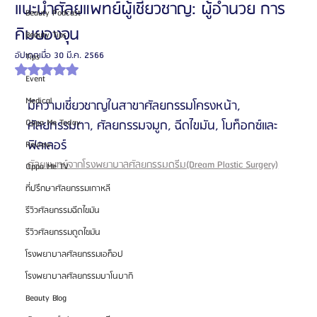
แนะนำศัลยแพทย์ผู้เชี่ยวชาญ: ผู้อำนวย การ
Beauty Podcast
คิมยองจุน
Beauty Tips
อัปเดตเมื่อ
30 มี.ค. 2566
Tips
ได้รับ NaN เต็ม 5 ดาว
Event
Medical
มีความเชี่ยวชาญในสาขาศัลยกรรมโครงหน้า, 
Oppa Me Today
ศัลยกรรมตา, ศัลยกรรมจมูก, ฉีดไขมัน, โบท็อกซ์และ
ฟิลเลอร์
Review
ศัลยแพทย์จากโรงพยาบาลศัลยกรรมดรีม(Dream Plastic Surgery)
Oppa Me TV
ที่ปรึกษาศัลยกรรมเกาหลี
รีวิวศัลยกรรมฉีดไขมัน
รีวิวศัลยกรรมดูดไขมัน
โรงพยาบาลศัลยกรรมเอท็อป
โรงพยาบาลศัลยกรรมบาโนบากิ
Beauty Blog