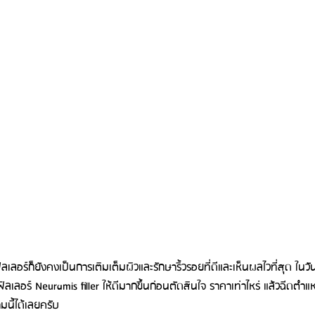
รีวิวดูดไขมันหน้า
รีวิวดูดไขมันเหนียง
ิลเลอร์ก็ยังคงเป็นการเติมเต็มผิวและรักษาริ้วรอยที่ดีและเห็นผลไวที่สุด ในวั
ิลเลอร์ 
Neuramis filler 
ให้ดีมากขึ้นก่อนตัดสินใจ ราคาเท่าไหร่ แล้วฉีดตำแห
ี้ได้เลยครับ 