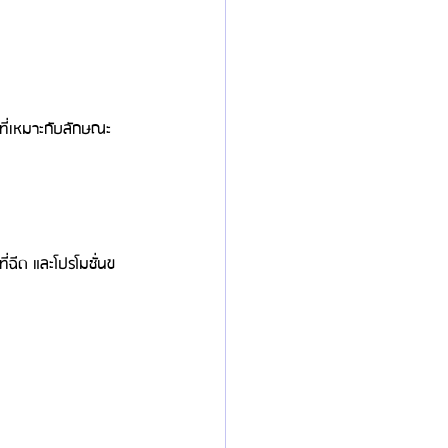
าที่เหมาะกับลักษณะ
ี่ฉีด และโปรโมชั่นข