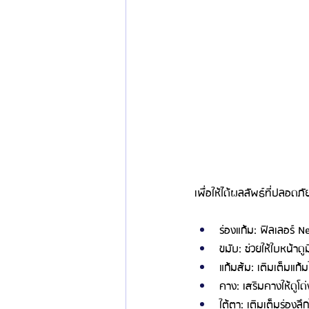
เพื่อให้ได้ผลลัพธ์ที่ปลอดภ
ร่องแก้ม: ฟิลเลอร์ 
Ne
ขมับ: ช่วยให้ใบหน้าด
แก้มส้ม: เติมเต็มแก้
คาง: เสริมคางให้ดูโด
ใต้ตา: เติมเต็มร่องลึ