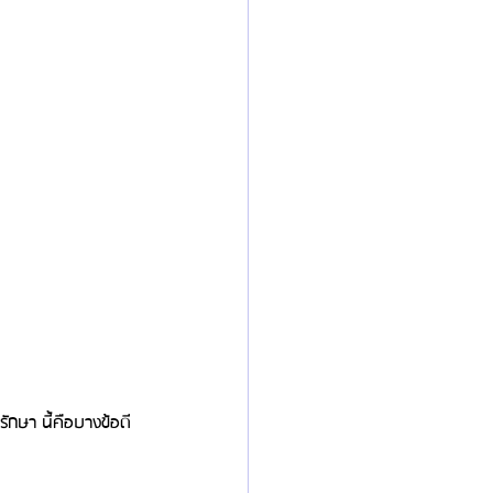
ักษา นี้คือบางข้อดี