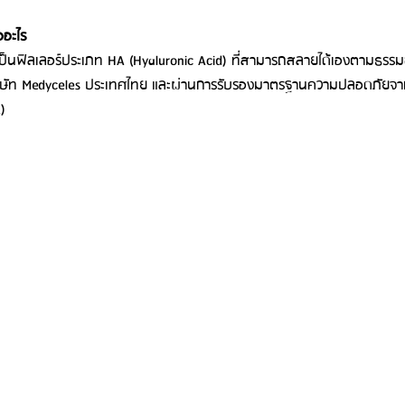
ออะไร 
เป็นฟิลเลอร์ประเภท HA (Hyaluronic Acid) ที่สามารถสลายได้เองตามธรร
บริษัท Medyceles ประเทศไทย และผ่านการรับรองมาตรฐานความปลอดภัยจ
)