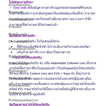
โปรแกรมการรักษา
รีวิวดูดไขมันเหนียง
✨ 
Clear lasik
 แก้ไขปัญหาสายตาด้วยอุปกรณ์การแพทย์ที่ทันสมัย 
รีวิวยกกระชับ
โดยตัวเครื่องมีความละเอียดสูงและให้ผลลัพธ์แบบเรียลไทม์ สามารถ
ตรวจจับขอบม่านตา และโครงสร้างชั้นกระจกตา และม่านตา ทำให้
รีวิวยกกระชับหน้าผาก
สามารถแก้ไขค่าสายตาได้อย่างแม่นยำ
รีวิวร้อยไหม
รีวิวลดโหนกแก้ม
ข้อดีของการทำเลสิก
สะดวกกว่าเดิม ไม่ต้องคอยใส่แว่น
รีวิวศัลยกรรมกราม
ใช้ชีวิตแบบไม่มีขีดจำกัด ไม่ว่าจะเป็นการทำงานและเล่นกีฬา
รีวิวศัลยกรรมขากรรไกร
ปรับค่าสายตาสั้น ยาว เอียง ได้อย่างถาวร
รีวิวศัลยกรรมคาง
✨
การผ่าตัดใส่เลนส์เสริม
การผ่าตัดใส่เลนส์เสริม ICL หรือ Implantable Collamer Lens เป็นการ
รีวิวศัลยกรรมจมูก
ผ่าตัดแก้ไขสายตาที่ระดับของเลนส์ตา โดยจักษุแพทย์จะใส่เลนส์เสริม
รีวิวศัลยกรรมตา
ที่ทำหน้าที่คล้าย Contact Lens ของ EVO + Aqua ICL ซึ่งผ่านการ
ทดสอบประสิทธิภาพและความปลอดภัยในประเทศญี่ปุ่นและยุโรป
รีวิวศัลยกรรมผู้ชาย
แล้ว สามารถลดความเสี่ยงและภาวะแทรกซ้อนระหว่างผ่าตัดไปจนถึง
รีวิวศัลยกรรมวีไลน์
หลังผ่าตัด การผ่าตัดด้วยวิธีนี้เหมาะอย่างยิ่งกับผู้ที่มีสายตาสั้นมาก
รีวิวศัลยกรรมเกาหลี
จนไม่สามารถทำการเลสิกได้
รีวิวศัลยกรรมเสริมหน้าอก
ข้อดีของการผ่าตัดใส่เลนส์เสริม