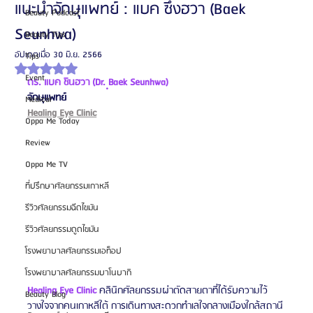
แนะนำจักษุแพทย์ : แบค ซึงฮวา (Baek
Beauty Podcast
Seunhwa)
Beauty Tips
อัปเดตเมื่อ
30 มิ.ย. 2566
Tips
ได้รับ NaN เต็ม 5 ดาว
Event
ดร. แบค ชินฮวา (Dr. ฺBaek Seunhwa)
จักษุแพทย์
Medical
Healing Eye Clinic
Oppa Me Today
Review
Oppa Me TV
ที่ปรึกษาศัลยกรรมเกาหลี
รีวิวศัลยกรรมฉีดไขมัน
รีวิวศัลยกรรมดูดไขมัน
โรงพยาบาลศัลยกรรมเอท็อป
โรงพยาบาลศัลยกรรมบาโนบากิ
Healing Eye Clinic
คลินิกศัลยกรรมผ่าตัดสายตาที่ได้รับความไว้
Beauty Blog
วางใจจากคนเกาหลีใต้ การเดินทางสะดวกทำเลใจกลางเมืองใกล้สถานี