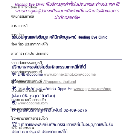
Healing Eye Clinic ให้บริการลูกค้าทั้งในประเทศและต่างประเทศ ใช้
Skin & Promotion
ระบบการดูแลผู้ป่วยจะเป็นแบบหนึ่งต่อหนึ่ง พร้อมรับผิดชอบการ
ศัลยกรรมเกาหลี
ผ่าตัดตลอดชีพ
ดาราเกาหลี
ดาราไทย
ขอขอบคุณแหล่งข้อมูล คลินิกจักษุแพทย์ Healing Eye Clinic
ท่องเที่ยว ประเทศเกาหลีใต้
ข่าวดารา ศิลปิน นักแสดง
ราคาศัลยกรรมเกาหลี
ปรึกษาและจองโปรโมชั่นศัลยกรรมเกาหลีได้ที่นี่
ราคาศัลยกรรมเกาหลี
💬 LINE @oppame 
www.connextchat.com/oppame
📹 
www.tiktok.com/@oppame.thailand
ธุรกิจศัลยกรรมเกาหลี
🎁 ดาวน์โหลดแอปพลิเคชั่น Oppa Me 
www.oppame.com/app
เอเจนซี่ศัลยกรรมเกาหลี
(ผ่อน 0% สูงสุด 10 เดือน)
โรงพยาบาลศัลยกรรมวิว
🌏 
www.oppame.com
โรงพยาบาลศัลยกรรมบราวน์
☎️ ศูนย์ให้บริการลูกค้าสัมพันธ์ 02-109-6276
โรงพยาบาลศัลยกรรมไอดี
🏆 1 เดียวแอพพลิเคชั่นศัลยกรรมเกาหลีที่มีใบอนุญาตและใบรับ
คลินิกผิวพรรณ
ประกันจากรัฐบาล ประเทศเกาหลีใต้