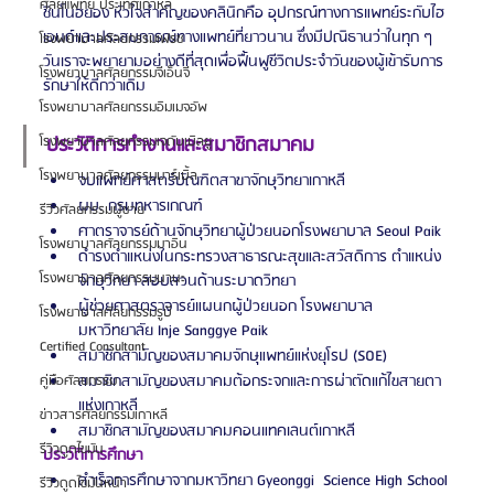
ศัลยแพทย์ ประเทศเกาหลี
ชินโนฮยอง หัวใจสำคัญของคลินิกคือ อุปกรณ์ทางการแพทย์ระกับไฮ
เอนด์และประสบการณ์ทางแพทย์ที่ยาวนาน ซึ่งมีปณิธานว่าในทุก ๆ 
โรงพยาบาลศัลยกรรมเฟรช
วันเราจะพยายามอย่างดีที่สุดเพื่อฟื้นฟูชีวิตประจำวันของผู้เข้ารับการ
โรงพยาบาลศัลยกรรมจีเอ็นจี
รักษาให้ดีกว่าเดิม
โรงพยาบาลศัลยกรรมอิมเมจอัพ
ประวัติการทำงานและสมาชิกสมาคม
โรงพยาบาลศัลยกรรมเจดับเบิลยู
โรงพยาบาลศัลยกรรมมาร์เบิ้ล
จบแพทย์ศาสตร์บัณฑิตสาขาจักษุวิทยาเกาหลี
ผบ. กรมทหารเกณฑ์
รีวิวศัลยกรรมผู้ชาย
ศาตราจารย์ด้านจักษุวิทยาผู้ป่วยนอกโรงพยาบาล Seoul Paik
โรงพยาบาลศัลยกรรมมาอิน
ดำรงตำแหน่งในกระทรวงสาธารณะสุขและสวัสดิการ ตำแหน่ง
โรงพยาบาลศัลยกรรมนานะ
จักษุวิทยา สอบสวนด้านระบาดวิทยา
ผู้ช่วยศาสตราจารย์แผนกผู้ป่วยนอก โรงพยาบาล
โรงพยาบาลศัลยกรรมรูบี
มหาวิทยาลัย Inje Sanggye Paik
Certified Consultant
สมาชิกสามัญของสมาคมจักษุแพทย์แห่งยุโรป (SOE)
สมาชิกสามัญของสมาคมต้อกระจกและการผ่าตัดแก้ไขสายตา
คู่มือศัลยกรรม
แห่งเกาหลี
ข่าวสารศัลยกรรมเกาหลี
สมาชิกสามัญของสมาคมคอนแทคเลนต์เกาหลี
รีวิวดูดไขมัน
ประวัติการศึกษา
สำเร็จการศึกษาจากมหาวิทยา Gyeonggi  Science High School
รีวิวดูดไขมันหน้า