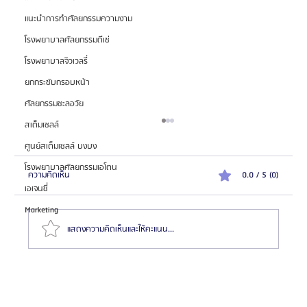
แนะนำการทำศัลยกรรมความงาม
โรงพยาบาลศัลยกรรมดีเซ่
โรงพยาบาลจิวเวลรี่
ยกกระชับกรอบหน้า
ศัลยกรรมชะลอวัย
สเต็มเซลล์
ศูนย์สเต็มเซลล์ บงบง
โรงพยาบาลศัลยกรรมเอโตน
ความคิดเห็น
0.0 / 5 (0)
เอเจนซี่
Marketing
แสดงความคิดเห็นและให้คะแนน...
แนะนำศัลยแพทย์ : ดร. คิม ฮโยฮอน (Dr. Kim
Hyoheon)