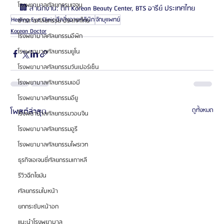
โรงพยาบาลศัลยกรรมเจจุน
🏢 สำนักงาน: ตึก Korean Beauty Center, BTS อารีย์ ประเทศไทย
Healing Eye Clinic
ฮีลลิ่งอายคลินิก
จักษุแพทย์
ข่าวสารศัลยกรรม ประเทศไทย
Korean Doctor
โรงพยาบาลศัลยกรรมอีพิก
โรงพยาบาลศัลยกรรมยูโน
โรงพยาบาลศัลยกรรมวันเปอร์เซ็น
โรงพยาบาลศัลยกรรมเอบี
โรงพยาบาลศัลยกรรมอียู
โพสต์ล่าสุด
ดูทั้งหมด
โรงพยาบาลศัลยกรรมวอนจิน
โรงพยาบาลศัลยกรรมอูรี
โรงพยาบาลศัลยกรรมไพรเวท
ธุรกิจเอเจนซี่ศัลยกรรมเกาหลี
รีวิวฉีดไขมัน
ศัลยกรรมใบหน้า
ยกกระชับหน้าอก
แนะนำโรงพยาบาล