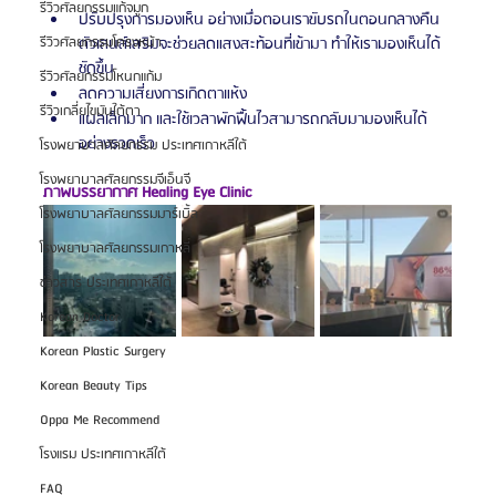
รีวิวศัลยกรรมแก้จมูก
ปรับปรุงการมองเห็น อย่างเมื่อตอนเราขับรถในตอนกลางคืน 
ตัวเลนส์เสริมจะช่วยลดแสงสะท้อนที่เข้ามา ทำให้เรามองเห็นได้
รีวิวศัลยกรรมโครงหน้า
ชัดขึ้น 
รีวิวศัลยกรรมโหนกแก้ม
ลดความเสี่ยงการเกิดตาแห้ง
รีวิวเกลี่ยไขมันใต้ตา
แผลเล็กมาก และใช้เวลาพักฟื้นไวสามารถกลับมามองเห็นได้
อย่างรวดเร็ว
โรงพยาบาลศัลยกรรม ประเทศเกาหลีใต้
โรงพยาบาลศัลยกรรมจีเอ็นจี
ภาพบรรยากาศ Healing Eye Clinic
โรงพยาบาลศัลยกรรมมาร์เบิ้ล
โรงพยาบาลศัลยกรรมเกาหลี
ข่าวสาร ประเทศเกาหลีใต้
Korean Doctor
Korean Plastic Surgery
Korean Beauty Tips
Oppa Me Recommend
โรงแรม ประเทศเกาหลีใต้
FAQ