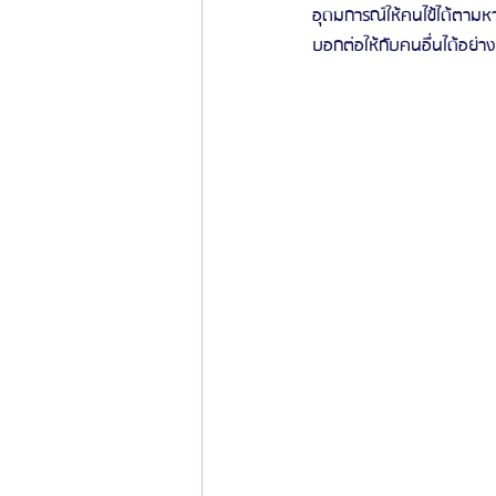
อุดมการณ์ให้คนไข้ได้ตามห
บอกต่อให้กับคนอื่นได้อย่า
ข่าวสารศัลยกรรมเกาหลี
รีวิวดูดไขมัน