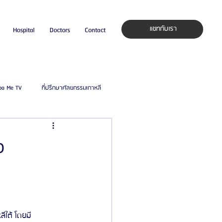
แชทกับเรา
Hospital
Doctors
Contact
pa Me TV
ที่ปรึกษาศัลยกรรมเกาหลี
auty Blog
ศัลยแพทย์ ประเทศเกาหลี
ง
ิลยู
โรงพยาบาลศัลยกรรมมาร์เบิ้ล
ied Consultant
คู่มือศัลยกรรม
ีใต้ โดยมี