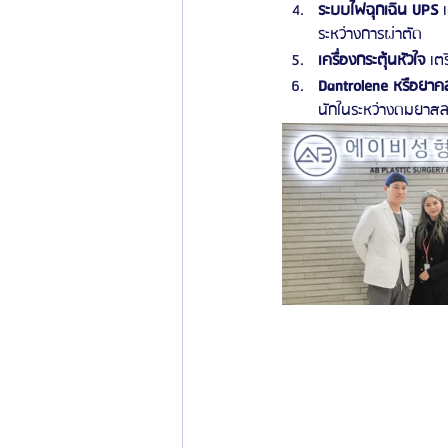
ระบบไฟฉุกเฉิน UPS 
ระหว่างการผ่าตัด
เครื่องกระตุ้นหัวใจ 
เต
Dantrolene หรือยาคล
นักในระหว่างดมยาสลบ