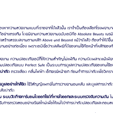
งหาความสวยงามแบบที่เราอยากได้แล้วนั้น เราจำเป็นต้องเลือกโรงพยาบ
ด้อย่างตรงกัน โดยนิยามความสวยงามฉบับเอบีคือ Absolute Beauty เน
ใจสร้างสรรผลงานตามหลัก Above and Beyond แม้ว่าดีแล้ว ต้องทำให้ดีขึ้
ยงานอย่างต่อเนื่อง เพราะเอบีเชื่อว่าผลลัพธ์ที่ดีของคนไข้คือหน้าที่หลักของ
สวยงาม ความปลอดภัยเอบีก็ให้ความสำคัญไม่แพ้กัน ความผิดพลาดแม้เพียง
วามปลอดภัยแบบ Perfect Safe เป็นระบบการดูแลความปลอดภัยของคนไข้อย่า
ผ่าตัด
 ตรวจเลือด คลื่นไฟฟ้า เอ็กซเรย์หน้าอก ก่อนทำการผ่าตัดเพื่อวิเค
ดูแลอย่างใกล้ชิด 
ใช้วิสัญญีแพทย์ในการวางยานอนหลับ และดูแลการผ่าตัดแ
ลังผ่าตัด 
 ระบบวัดก๊าซคาร์บอนไดออกไซด์ที่หายใจออกและระบบตรวจจับความดัน 
ใ
รับการตรวจสอบอย่างเรียลไทม์เพื่อให้แน่ใจว่าการผ่าตัดปลอดภัยและตอบสน