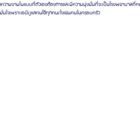
าความงามในแบบที่ตัวเองต้องการและมีความมุ่งมั่นที่จะเป็นโรงพยาบาลที
งมั่นใจเพราะเอบีดูแลคนไข้ทุกคนดั่งเช่นคนในครอบครัว
รีวิวดูดไขมันหน้า
รีวิวดูดไขมันเหนียง