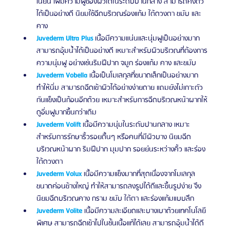
เนียน เพิ่มความฟูของผิวได้ในระดับปานกลาง สามารถคงตัว
ได้เป็นอย่างดี นิยมใช้ฉีดบริเวณร่องแก้ม ใต้ดวงตา ขมับ และ
คาง 
Juvederm Ultra Plus 
เนื้อมีความแน่นและนุ่มฟูเป็นอย่างมาก 
สามารถอุ้มน้ำได้เป็นอย่างดี เหมาะสำหรับผิวบริเวณที่ต้องการ
ความนุ่มฟู อย่างเช่นริมฝีปาก จมูก ร่องแก้ม คาง และขมับ 
Juvederm Vobella
 เนื้อเป็นโมเลกุลที่ขนาดเล็กเป็นอย่างมาก
ทำให้นิ่ม สามารถฉีดเข้าผิวได้อย่างง่ายดาย แถมยังไม่เกาะตัว
กันแข็งเป็นก้อนอีกด้วย เหมาะสำหรับการฉีดบริเวณหน้าผากให้
ดูอิ่มฟูมากขึ้นกว่าเดิม 
Juvederm Volift
 เนื้อมีความนุ่มในระดับปานกลาง เหมาะ
สำหรับการรักษาริ้วรอยตื้นๆ หรือคนที่มีผิวบาง นิยมฉีด
บริเวณหน้าผาก ริมฝีปาก มุมปาก รอยย่นระหว่างคิ้ว และร่อง
ใต้ดวงตา 
Juvederm Volux
 เนื้อมีความแข็งมากที่สุดเนื่องจากโมเลกุล
ขนาดค่อนข้างใหญ่ ทำให้สามารถลงรูปได้ดีและขึ้นรูปง่าย จึง
นิยมฉีดบริเวณคาง กราม ขมับ ใต้ตา และร่องแก้มแบบลึก 
​Juvederm Volite
 เนื้อมีความละเอียดและบางเบาด้วยเทคโนโลยี
พิเศษ สามารถฉีดเข้าไปในชั้นเนื้อแท้ได้เลย สามารถอุ้มน้ำได้ดี 