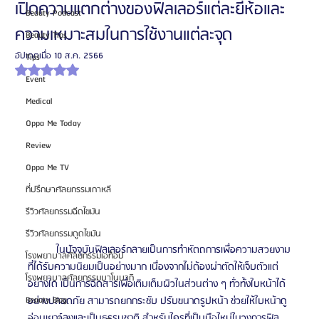
เปิดความแตกต่างของฟิลเลอร์แต่ละยี่ห้อและ
Beauty Podcast
ความเหมาะสมในการใช้งานแต่ละจุด
Beauty Tips
อัปเดตเมื่อ
10 ส.ค. 2566
Tips
ได้รับ NaN เต็ม 5 ดาว
Event
Medical
Oppa Me Today
Review
Oppa Me TV
ที่ปรึกษาศัลยกรรมเกาหลี
รีวิวศัลยกรรมฉีดไขมัน
รีวิวศัลยกรรมดูดไขมัน
	ในปัจจุบันฟิลเลอร์กลายเป็นการทำหัตถการเพื่อความสวยงาม
โรงพยาบาลศัลยกรรมเอท็อป
ที่ได้รับความนิยมเป็นอย่างมาก เนื่องจากไม่ต้องผ่าตัดให้เจ็บตัวแต่
โรงพยาบาลศัลยกรรมบาโนบากิ
อย่างใด เป็นการฉีดสารเพื่อเติมเต็มผิวในส่วนต่าง ๆ ทั่วทั้งใบหน้าได้
อย่างปลอดภัย สามารถยกกระชับ ปรับขนาดรูปหน้า ช่วยให้ใบหน้าดู
Beauty Blog
อ่อนเยาว์ลงและเป็นธรรมชาติ สำหรับใครที่เป็นมือใหม่ในวงการฟิล