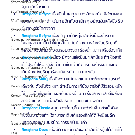
รีวิวศัลยกรรมแก้จมูก
จมูก และร่องแก้ม 
รีวิวศัลยกรรมโครงหน้า
Restylane Defyne
 เนื้อเป็นโมเลกุลขนาดเล็กและนิ่ม มีส่วนผสม
ของยาชา เหมาะสำหรับการฉีดกับจุดเล็ก ๆ อย่างเช่นหลังมือ ริม
รีวิวศัลยกรรมโหนกแก้ม
ฝีปาก หรือใต้ดวงตา 
รีวิวเกลี่ยไขมันใต้ตา
Restylane Refyne 
เนื้อมีความยืดหยุ่นและนิ่งเป็นอย่างมาก 
โรงพยาบาลศัลยกรรม ประเทศเกาหลีใต้
โมเลกุลขนาดเล็กทำให้ดูกลืนไปกับผิว เหมาะสำหรับบริเวณที่
โรงพยาบาลศัลยกรรมจีเอ็นจี
เคลื่อนไหวบ่อยอย่างเช่นรอบดวงตา ร่องน้ำหมาก หรือร่องแก้ม
Restylane Volyme
 เนื้อจะมีความแข็งขึ้นมาเล็กน้อย ทำให้เวลาฉี่
โรงพยาบาลศัลยกรรมมาร์เบิ้ล
เข้าไปจะทำให้ผิวดูอิ่มน้ำมากขึ้นกว่าเดิม เหมาะสำหรับการเติม
โรงพยาบาลศัลยกรรมเกาหลี
เต็มผิวหนังบริเวณร่องแก้ม หน้าผาก และขมับ 
ข่าวสาร ประเทศเกาหลีใต้
Restylane SubQ
 เนื้อมีความหนักและแน่นมากที่สุดจากแบรนด์
เดียวกัน ดังนั้นจึงเหมาะสำหรับการแก้ปัญหาผิวที่มีริ้วรอยหนัก 
Korean Doctor
ไม่ว่าจะเป็นร่องแก้ม รอยย่นบนหน้าผาก ร่องคาง เวลาฉี่จะค่อน
Korean Plastic Surgery
ข้างเจ็บเนื่องจากเนื้อฟิลเลอร์มีความแน่นเป็นพิเศษ 
Korean Beauty Tips
Restylane Classic 
อนุภาคจะใหญ่ขึ้นมากว่ารุ่นอื่น ตัวเนื้อก็จะ
Oppa Me Recommend
แข็งขึ้นมาด้วยทำให้สามารถเติมเต็มร่องลึกได้ดี จึงนิยมฉีด
บริเวณรอยย่นบนหน้าผากรอยย่นบนคิ้ว
โรงแรม ประเทศเกาหลีใต้
Restylane Kysse
 เนื้อมีความเนียนละเอียดและยืดหยุ่นได้ดี แต่ก็
FAQ