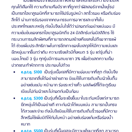
	เป็นฟิลเลอร์จากแบรนด์เกาหลีที่บางคลีนิกเสริมความงามมีให้
คุณได้เลือกใช้ ความดีงามคือมีราคาที่ถูกกว่าฟิลเลอร์จากฝั่งยุโรป 
เป็นกรดไฮยาลูรอนิคที่สามารถใช้ปรับรูปหน้า ลดริ้วรอย หรือเติมร่อง
ลึกได้ ผ่านการรับรองจากคณะกรรมการอาหารและยาทั้งใน
ประเทศไทยและสหรัฐ ดังนั้นจึงมั่นใจได้ว่าปลอดภัยอย่างแน่นอน มี
ความเข้มข้นของกรดไฮยาลูรอนิคถึง 24 มิลลิกรัมต่อมิลลิลิตร ใช้
กระบวนการผลิตพิเศษที่สามารถลดผลข้างเคียงลงไปถึงอาการแพ้
ได้ ช่วยเพิ่มประสิทธิภาพในการยึดเกาะของโมเลกุลให้มีความแน่นและ
ยืดหยุ่นมากขึ้นกว่าเดิม ความจริงแล้วมีทั้งหมด 5 รุ่น แต่รุ่นที่ผ่า
นอย.ไทยมี 3 รุ่น ทุกรุ่นมีการผสมยาชา 3% เพื่อช่วยลดความเจ็บ
ปวดขณะทำหัตถการ ประกอบไปด้วย
e.p.t.q. S100
  เป็นรุ่นเนื้อเจลที่มีความอ่อนมากที่สุด ดังนั้นจึง
สามารถเกลี่ยได้อย่างง่ายดาย นิยมใช้ในการเติมเต็มผิวชั้นตื้น 
อย่างเช่นขมับ หน้าผาก ร่องระหว่างคิ้ว ผลลัพธ์ที่ได้จะดูเรียบ
เนียนไปกับผิวและไม่กอดกันเป็นก้อน 
e.p.t.q. S300
 เป็นรุ่นที่เนื้อจะแข็งขึ้นมาในระดับหนึ่งแต่สามารถ
ยืดหยุ่นได้เป็นอย่างดี เกาะกับผิวได้แนบแน่น สามารถปั้นทรง
ได้สวยและง่าย ดังนั้นจึงนิยมใช้ในการเติมเต็มริ้วรอยที่มีความ
ลึกหรือใช้เพิ่มมิติให้กับใบหน้า อย่างเช่นร่องแก้มหรือร่องน้ำ
หมาก  
e.p.t.q. S500
 เป็นรุ่นที่เนื้อเจลจะมีความแข็งมากที่สุด สามารถ