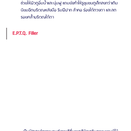
ช่วยให้ผิวดูอิ่มน้ำและนุ่มฟู แถมยังทำให้รูขุมขนดูเล็กลงกว่าเดิม 
นิยมฉีดบริเวณหลังมือ ริมฝีปาก ลำคอ ร่องใต้ดวงตา และลด
รอยคล้ำบริเวณใต้ตา 
E.P.T.Q. Filler