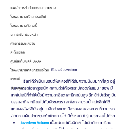
แนะนำการทำศัลยกรรมความงาม
โรงพยาบาลศัลยกรรมดีเซ่
โรงพยาบาลจิวเวลรี่
ยกกระชับกรอบหน้า
ศัลยกรรมชะลอวัย
สเต็มเซลล์
ศูนย์สเต็มเซลล์ บงบง
ฟิลเลอร์ Juvederm 
โรงพยาบาลศัลยกรรมเอโตน
เอเจนซี่
	เรียกได้ว่าเป็นแบรนด์ฟิลเลอร์ที่ได้รับความนิยมมากที่สุด อยู่
ในกลุ่มกรดไฮยาลูรอนิค สลายตัวได้เองและปลอดภัยแบบ 100% มี
Marketing
เทคโนโลยีที่ทำให้เนื้อมีความละเอียดและยืดหยุ่นสูง ฉีดเข้าไปแล้วดูเป็น
ธรรมชาติและเนียนไปกับผิวของเรา ลดโอกาสบวมน้ำหลังฉีดได้ดี 
แถมผลลัพธ์ก็ยังอยู่นานอีกต่างหาก มีส่วนผสมของยาชาที่สามารถ
ลดความเจ็บปวดขณะทำหัตถการได้ มีทั้งหมด 6 รุ่นประกอบไปด้วย 
​Juvederm Voluma 
เนื้อแน่นแต่เมื่อฉีดเข้าไปแล้วมีความเรียบ