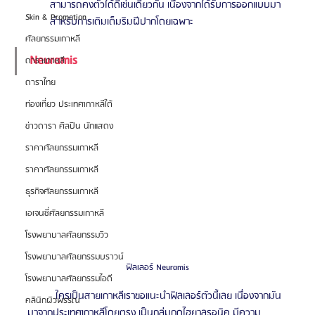
สามารถคงตัวได้ดีเช่นเดียวกัน เนื่องจากได้รับการออกแบบมา
Skin & Promotion
สำหรับการเติมเต็มริมฝีปากโดยเฉพาะ 
ศัลยกรรมเกาหลี
Neuramis 
ดาราเกาหลี
ดาราไทย
ท่องเที่ยว ประเทศเกาหลีใต้
ข่าวดารา ศิลปิน นักแสดง
ราคาศัลยกรรมเกาหลี
ราคาศัลยกรรมเกาหลี
ธุรกิจศัลยกรรมเกาหลี
เอเจนซี่ศัลยกรรมเกาหลี
โรงพยาบาลศัลยกรรมวิว
โรงพยาบาลศัลยกรรมบราวน์
ฟิลเลอร์ Neuramis
โรงพยาบาลศัลยกรรมไอดี
	ใครเป็นสายเกาหลีเราขอแนะนำฟิลเลอร์ตัวนี้เลย เนื่องจากมัน
คลินิกผิวพรรณ
มาจากประเทศเกาหลีโดยตรง เป็นกลุ่มกดไฮยาลูรอนิค มีความ