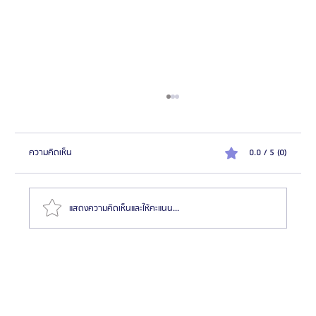
ความคิดเห็น
0.0 / 5 (0)
แสดงความคิดเห็นและให้คะแนน...
รีวิวต้องทำตาสองชั้นที่บาโนบากิ (Banobagi) สวยเป๊ะทุก
มุมแน่นอน!