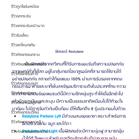
รีวิวดูดไขมันเหนียง
รีวิวยกกระชับ
รีวิวยกกระชับหน้าผาก
รีวิวร้อยไหม
รีวิวลดโหนกแก้ม
ฟิลเลอร์ Restylane
รีวิวศัลยกรรมกราม
	เป็นฟิลเลอร์จากสวีเดนที่ได้รับการยอมรับถึงความปลอดภัย
รีวิวศัลยกรรมขากรรไกร
จากแพทย์ทั่วทั้งโลก อยู่ในกลุ่มกรดไฮยาลูรอนิคที่สามารถใช้งานได้
รีวิวศัลยกรรมคาง
อย่างปลอดภัย สลายตัวได้เองแบบ 100% ผ่านการรับรองจากคณะ
รีวิวศัลยกรรมจมูก
กรรมการอาหารและยาทั้งในสหรัฐอเมริการวมถึงในประเทศไทย ความ
รีวิวศัลยกรรมตา
แตกต่าง ฟิลเลอร์ของแบรนด์นี้มีความยืดหยุ่นสูง ทำให้เมื่อฉีดเข้าไป
แล้วผิวจะดูเนียนและละมุน มีความเป็นธรรมชาติเหมือนไม่ได้ทำอะไร
รีวิวศัลยกรรมผู้ชาย
มาก่อน ไม่มีการจับตัวกันเป็นก้อน มีให้เลือกถึง 8 รุ่นประกอบไปด้วย
รีวิวศัลยกรรมวีไลน์
Restylane Perlane Lyft
 มีส่วนผสมของยาชา เหมาะสำหรับการ
รีวิวศัลยกรรมเกาหลี
ฉีดบริเวณแก้ม จมูก และใต้ตา 
Restylane Vital Light
 เนื้อฟิลเลอร์จะมีความนุ่มฟู สามารถอุ้ม
รีวิวศัลยกรรมเสริมหน้าอก
น้ำได้ดี จึงเหมาะสำหรับการฉีดบริเวณริมฝีปาก คาง ขมับ 