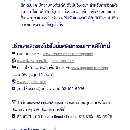
ยืดหยุ่นและมีความคงตัวได้ดี ดังนั้นจึงเหมาะสำหรับการฉีดเพื่อ
เติมเต็มไขมันชั้นลึกที่ยุบตัวเนื่องจากอายุที่มากขึ้นหรือเติมเต็ม
ชั้นกระดูก เหมาะสำหรับการใช้ปรับโครงหน้าให้ดูมีมิติรวมไปถึง
การยกกระชับผิวให้ดูเต่งตึง 
ปรึกษาและจองโปรโมชั่นศัลยกรรมเกาหลีได้ที่นี่
💬 LINE @oppame 
www.connextchat.com/oppame
📹 
www.tiktok.com/@oppame.thailand
🎁 ดาวน์โหลดแอปพลิเคชั่น Oppa Me 
www.oppame.com/app
(ผ่อน 0% สูงสุด 10 เดือน)
🌏 
www.oppame.com
☎️ ศูนย์ให้บริการลูกค้าสัมพันธ์ 02-109-6276
🏆 1 เดียวแอพพลิเคชั่นศัลยกรรมเกาหลีที่มีใบอนุญาตและใบรับ
ประกันจากรัฐบาล ประเทศเกาหลีใต้
🏢 สำนักงาน: ตึก Korean Beauty Center, BTS อารีย์ ประเทศไทย