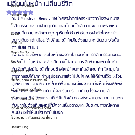
เปลี่ยนใบหน้า เปลี่ยนชีวิต
Beauty Podcast
ได้รับ NaN เต็ม 5 ดาว
Beauty Tips
วันนี้ Ministry of Beauty ขอนำเคสผ่าตัดโครงหน้าจาก โรงพยาบาล
Tips
ศัลยกรรมดีเซ่ มาฝากทุกคน เคสนี้บอกได้เลยว่าปังมาก เพราะเห็น
การเปลี่ยนแปลงชัดเจนสุด ๆ เรียกได้ว่า เข้ารับการผ่าตัดโครงหน้า
Event
อย่างเดียว แต่เหมือนได้เปลี่ยนหน้าใหม่ไปด้วยเลย จะเป็นอย่างไรนั้น 
Medical
ตามไปชมกันนน
Oppa Me Today
ก่อนอื่น เราขอพามาชมใบหน้าของคนไข้ก่อนทำการศัลยกรรมก่อน…
Review
จะเห็นได้ว่าใบหน้าสองข้างมีความไม่สมมาตร ซีกซ้ายและขวาไม่เท่า
กัน อีกทั้งยังมีใบหน้าที่ค่อนข้างใหญ่ โหนกแก้มชัดเจน ทำให้หามุมใน
Oppa Me TV
การถ่ายรูปได้ยาก ถ่ายรูปออกมาแล้วไม่มั่นใจ คนไข้ได้อ่านรีวิว พร้อม
ที่ปรึกษาศัลยกรรมเกาหลี
ดูเคสตัวอย่างที่มีความคล้ายคลึงกับกรณีของตน เมื่อเห็นถึงผลลัพธ์
รีวิวศัลยกรรมฉีดไขมัน
ซึ่งเป็นที่น่าพอใจ จึงตัดสินใจเข้ารับการผ่าตัดกับ โรงพยาบาล
ศัลยกรรมดีเซ่ ด้วยความที่ได้ยินชื่อเสียงของโรงพยาบาลมานาน บวก
รีวิวศัลยกรรมดูดไขมัน
กับมากไปด้วยทีมแพทย์ที่มีความเชี่ยวชาญและมีประสบการณ์หลาย
โรงพยาบาลศัลยกรรมเอท็อป
สิบปี ยิ่งทำให้มั่นใจมากขึ้นไปอีก
โรงพยาบาลศัลยกรรมบาโนบากิ
Beauty Blog