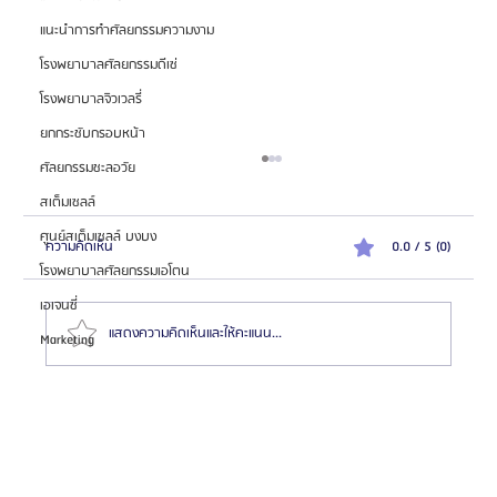
แนะนำการทำศัลยกรรมความงาม
โรงพยาบาลศัลยกรรมดีเซ่
โรงพยาบาลจิวเวลรี่
ยกกระชับกรอบหน้า
ศัลยกรรมชะลอวัย
สเต็มเซลล์
ศูนย์สเต็มเซลล์ บงบง
ความคิดเห็น
0.0 / 5 (0)
โรงพยาบาลศัลยกรรมเอโตน
เอเจนซี่
แสดงความคิดเห็นและให้คะแนน...
Marketing
รีวิวศัลยกรรมขากรรไกรผู้ชาย โรงพยาบาลศัลยกรรมอียู
(EU Oral & Maxillofacial Surgery)