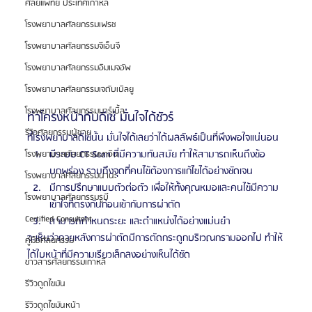
ศัลยแพทย์ ประเทศเกาหลี
โรงพยาบาลศัลยกรรมเฟรช
โรงพยาบาลศัลยกรรมจีเอ็นจี
โรงพยาบาลศัลยกรรมอิมเมจอัพ
โรงพยาบาลศัลยกรรมเจดับเบิลยู
โรงพยาบาลศัลยกรรมมาร์เบิ้ล
ทำโครงหน้ากับดีเซ่ มั่นใจได้ชัวร์
รีวิวศัลยกรรมผู้ชาย
ที่โรงพยาบาลดีเซ่นั้น มั่นใจได้เลยว่าได้ผลลัพธ์เป็นที่พึงพอใจแน่นอน
มีระบบ CT Scan ที่มีความทันสมัย ทำให้สามารถเห็นถึงข้อ
โรงพยาบาลศัลยกรรมมาอิน
บกพร่อง รวมถึงจุดที่คนไข้ต้องการแก้ไขได้อย่างชัดเจน
โรงพยาบาลศัลยกรรมนานะ
มีการปรึกษาแบบตัวต่อตัว เพื่อให้ทั้งคุณหมอและคนไข้มีความ
โรงพยาบาลศัลยกรรมรูบี
เข้าใจที่ตรงกันก่อนเข้ากับการผ่าตัด
Certified Consultant
สามารถกำหนดระยะ และตำแหน่งได้อย่างแม่นยำ
จะเห็นว่าภายหลังการผ่าตัดมีการตัดกระดูกบริเวณกรามออกไป ทำให้
คู่มือศัลยกรรม
ได้ใบหน้าที่มีความเรียวเล็กลงอย่างเห็นได้ชัด
ข่าวสารศัลยกรรมเกาหลี
รีวิวดูดไขมัน
รีวิวดูดไขมันหน้า