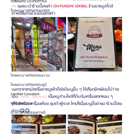
ศัลยแพทย์ ประเทศเกาหลี
Me
 ขอแนะนำร้านนี้เลยค่า 
OH-PUNGMI JOKBAL
 ร้านขาหมูสไตล์
โรงพยาบาลศัลยกรรมเฟรช
เกาหลีชื่อดังย่านเมียงดงค่า
โรงพยาบาลศัลยกรรมจีเอ็นจี
โรงพยาบาลศัลยกรรมอิมเมจอัพ
โรงพยาบาลศัลยกรรมเจดับเบิลยู
โรงพยาบาลศัลยกรรมมาร์เบิ้ล
รีวิวศัลยกรรมผู้ชาย
โรงพยาบาลศัลยกรรมมาอิน
โรงพยาบาลศัลยกรรมนานะ
โรงพยาบาลศัลยกรรมรูบี
นอกจากจกบัลหรือขาหมูแล้วก็ยังมีเมนูอื่น ๆ ให้เลือกอีกเพียบไม่ว่าจะ
Certified Consultant
เป็น 
"โพซัม" (Bossam)
 เนื้อหมูส่วนไหล่ที่ต้มกับเครื่องเทศหอม ๆ 
เสิร์ฟพร้อมเครื่องเคียง ซุปเต้าหู้ทะเล ใครที่เบื่อเมนูปิ้งย่างมาร้านนี้เลย
คู่มือศัลยกรรม
ค่าาา😋😋
ข่าวสารศัลยกรรมเกาหลี
รีวิวดูดไขมัน
รีวิวดูดไขมันหน้า