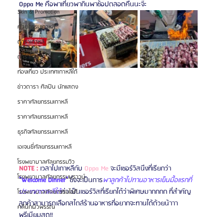
Oppa Me คือพาเที่ยวพากินพาช้อปตลอดคืนนะจ๊ะ
Skin & Promotion
ศัลยกรรมเกาหลี
ดาราเกาหลี
ดาราไทย
ท่องเที่ยว ประเทศเกาหลีใต้
ข่าวดารา ศิลปิน นักแสดง
ราคาศัลยกรรมเกาหลี
ราคาศัลยกรรมเกาหลี
ธุรกิจศัลยกรรมเกาหลี
เอเจนซี่ศัลยกรรมเกาหลี
โรงพยาบาลศัลยกรรมวิว
NOTE :
 เวลาไปเกาหลีกับ 
Oppa Me
 จะมีเซอร์วิสนึงที่เรียกว่า 
โรงพยาบาลศัลยกรรมบราวน์
"Welcome Dinner"
 ซึ่งจะเป็นการ
พาลูกค้าไปทานอาหารเย็นมื้อแรกที่
ประเทศเกาหลีใต้
ค่า เป็นเซอร์วิสที่เรียกได้ว่าพิเศษมากกกก ที่สำคัญ
โรงพยาบาลศัลยกรรมไอดี
ลูกค้าสามารถเลือกสไตล์ร้านอาหารที่อยากจะทานได้ด้วยน้าาา 
คลินิกผิวพรรณ
พรีเมียมสุด!! 