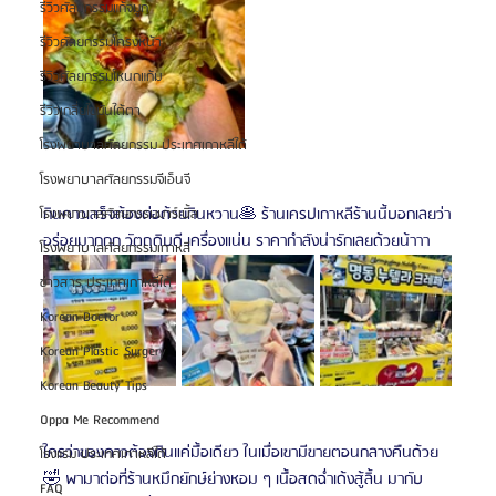
รีวิวศัลยกรรมแก้จมูก
รีวิวศัลยกรรมโครงหน้า
รีวิวศัลยกรรมโหนกแก้ม
รีวิวเกลี่ยไขมันใต้ตา
โรงพยาบาลศัลยกรรม ประเทศเกาหลีใต้
โรงพยาบาลศัลยกรรมจีเอ็นจี
กินคาวเสร็จต้องต่อด้วยกินหวาน🥞 ร้านเครปเกาหลีร้านนี้บอกเลยว่า
โรงพยาบาลศัลยกรรมมาร์เบิ้ล
อร่อยมากกก วัตถุดิบดี เครื่องแน่น ราคากำลังน่ารักเลยด้วยน้าาา
โรงพยาบาลศัลยกรรมเกาหลี
ข่าวสาร ประเทศเกาหลีใต้
Korean Doctor
Korean Plastic Surgery
Korean Beauty Tips
Oppa Me Recommend
ใครว่าของคาวต้องกินแค่มื้อเดียว ในเมื่อเขามีขายตอนกลางคืนด้วย
โรงแรม ประเทศเกาหลีใต้
🤣 พามาต่อที่ร้านหมึกยักษ์ย่างหอม ๆ เนื้อสดฉ่ำเด้งสู้ลิ้น มากับ 
FAQ