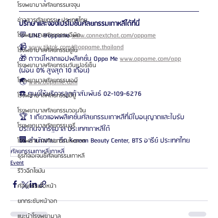
โรงพยาบาลศัลยกรรมเจจุน
ข่าวสารศัลยกรรม ประเทศไทย
ปรึกษาและจองโปรโมชั่นศัลยกรรมเกาหลีได้ที่นี่
💬 LINE @oppame 
www.connextchat.com/oppame
โรงพยาบาลศัลยกรรมอีพิก
📹 
www.tiktok.com/@oppame.thailand
โรงพยาบาลศัลยกรรมยูโน
🎁 ดาวน์โหลดแอปพลิเคชั่น Oppa Me 
www.oppame.com/app
โรงพยาบาลศัลยกรรมวันเปอร์เซ็น
(ผ่อน 0% สูงสุด 10 เดือน)
โรงพยาบาลศัลยกรรมเอบี
🌏 
www.oppame.com
☎️ ศูนย์ให้บริการลูกค้าสัมพันธ์ 02-109-6276
โรงพยาบาลศัลยกรรมอียู
โรงพยาบาลศัลยกรรมวอนจิน
🏆 1 เดียวแอพพลิเคชั่นศัลยกรรมเกาหลีที่มีใบอนุญาตและใบรับ
โรงพยาบาลศัลยกรรมอูรี
ประกันจากรัฐบาล ประเทศเกาหลีใต้
🏢 สำนักงาน: ตึก Korean Beauty Center, BTS อารีย์ ประเทศไทย
โรงพยาบาลศัลยกรรมไพรเวท
ศัลยกรรมเกาหลี
เกาหลี
ธุรกิจเอเจนซี่ศัลยกรรมเกาหลี
Event
รีวิวฉีดไขมัน
ศัลยกรรมใบหน้า
ยกกระชับหน้าอก
แนะนำโรงพยาบาล