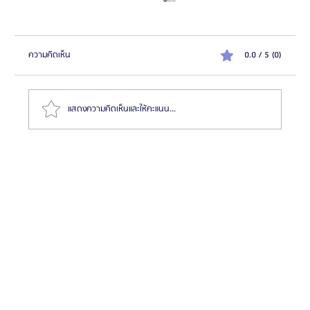
ความคิดเห็น
0.0 / 5 (0)
แสดงความคิดเห็นและให้คะแนน...
เปิด Insight ธุรกิจตัวแทน "ศัลยกรรม 3 ประเทศใหญ่"
มูลค่าตลาดหลักแสนล้าน - บินไปดูงานจริงพร้อมเริ่ม
ธุรกิจ