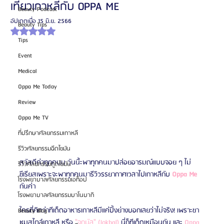
เที่ยวเกาหลีกับ OPPA ME
Beauty Podcast
อัปเดตเมื่อ
15 มิ.ย. 2566
Beauty Tips
ได้รับ NaN เต็ม 5 ดาว
Tips
Event
Medical
Oppa Me Today
Review
Oppa Me TV
ที่ปรึกษาศัลยกรรมเกาหลี
รีวิวศัลยกรรมฉีดไขมัน
สวัสดีค่าทุกคนน วันนี้ะพาทุกคนมาปล่อยอารมณ์แบบจอย ๆ ไม่
รีวิวศัลยกรรมดูดไขมัน
ซีเรียสเพราะจะพาทุกคนมารีวิวรรยากาศเวลาไปเกาหลีกับ 
Oppa Me
โรงพยาบาลศัลยกรรมเอท็อป
กันค่า
โรงพยาบาลศัลยกรรมบาโนบากิ
ใครที่คิดว่าทีเด็ดอาหารเกาหลีมีแค่ปิ้งย่างบอกเลยว่าไม่จริง! เพราะขา
Beauty Blog
หมูสไตล์เกาหลี หรือ 
"จกบัล" (Jokbal)
 นี่ก็ทีเด็ดเหมือนกัน และ 
Oppa 