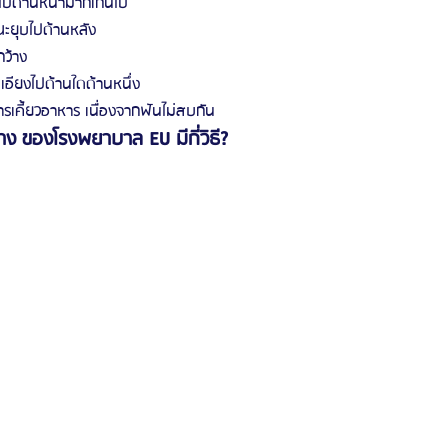
ไปด้านหน้ามากเกินไป
ณะยุบไปด้านหลัง
รีวิวดูดไขมันหน้า
รีวิวดูดไขมันเหนียง
ว้าง
อียงไปด้านใดด้านหนึ่ง
ารเคี้ยวอาหาร เนื่องจากฟันไม่สบกัน
ง ของโรงพยาบาล EU มีกี่วิธี?