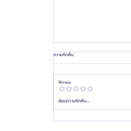
ความคิดเห็น
ให้คะแนน
รัฐบาลเกาหลียกให้ “ไทย” เป็นตลาด
เขียนความคิดเห็น…
ศัลยกรรมเกาหลีที่ใหญ่ที่สุดในอาเซียน