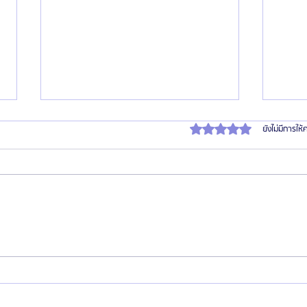
ได้รับ 0 เต็ม 5 ดาว
ยังไม่มีการให
สมัครตัวแทน "เอเจนซี่ศัลยกรรมจีน" เท
เปิด I
รนด์โอกาสสร้างรายได้สูงในตลาด
ประเท
- บินไ