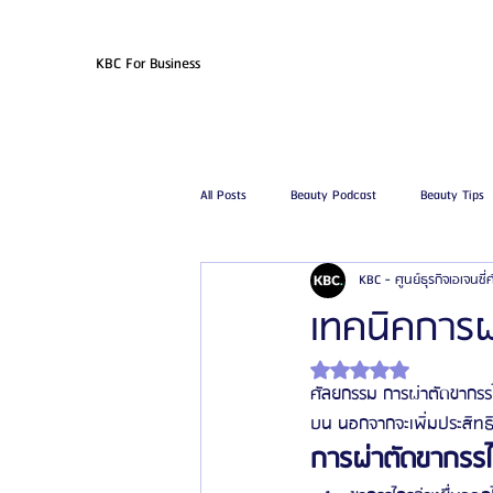
KBC For Business
All Posts
Beauty Podcast
Beauty Tips
KBC - ศูนย์ธุรกิจเอเจนซี
รีวิวศัลยกรรมฉีดไขมัน
รีวิวศัลยกรรมดูด
เทคนิคการผ
ได้รับ NaN เต็ม 5 ดาว
โรงพยาบาลศัลยกรรมเฟรช
โรงพยาบาลศ
ศัลยกรรม การผ่าตัดขากรรไก
บน นอกจากจะเพิ่มประสิทธิภ
การผ่าตัดขากรรไ
รีวิวศัลยกรรมผู้ชาย
โรงพยาบาลศัลยก