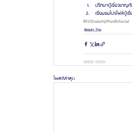
 ปรึกษาผู้เชี่ยวชาญศั
 เยี่ยมชมโปรไฟล์ผู้เช
#EUOralampMaxillofacial
Beauty Tips
โพสต์ล่าสุด