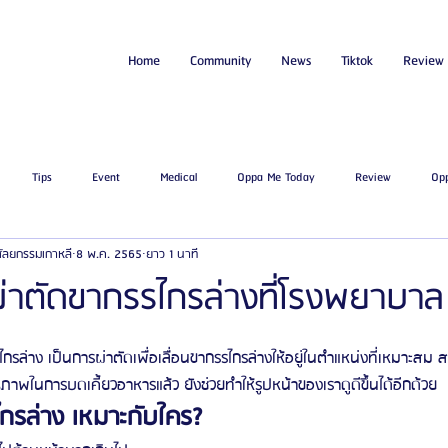
Home
Community
News
Tiktok
Review
Tips
Event
Medical
Oppa Me Today
Review
Op
่ศัลยกรรมเกาหลี
8 พ.ค. 2565
ยาว 1 นาที
ไขมัน
โรงพยาบาลศัลยกรรมเอท็อป
โรงพยาบาลศัลยกรรมบาโนบากิ
Be
่าตัดขากรรไกรล่างที่โรงพยาบาล
ัลยกรรมจีเอ็นจี
โรงพยาบาลศัลยกรรมอิมเมจอัพ
โรงพยาบาลศัลยกรรมเจดับเบ
รล่าง เป็นการผ่าตัดเพื่อเลื่อนขากรรไกรล่างให้อยู่ในตำแหน่งที่เหมาะสม
าพในการบดเคี้ยวอาหารแล้ว ยังช่วยทำให้รูปหน้าของเราดูดีขึ้นได้อีกด้วย
กรล่าง เหมาะกับใคร?
รรมมาอิน
โรงพยาบาลศัลยกรรมนานะ
โรงพยาบาลศัลยกรรมรูบี
Certif