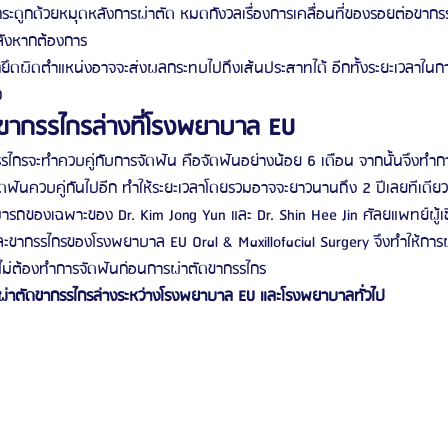
กระดูกด้วยหมุดหลังการผ่าตัด หมดกังวลเรื่องการเคลื่อนที่ของรอยต่อขากรรไ
ังหากต้องการ
กยึดผิดตำแหน่งอาจจะส่งผลกระทบไปถึงเส้นประสาทได้ อีกทั้งระยะเวลาในก
O
ขากรรไกรล่างที่โรงพยาบาล EU
รไกรจะทำควบคู่กับการจัดฟัน คือจัดฟันอย่างน้อย 6 เดือน จากนั้นจึงทำก
ัดฟันควบคู่กันไปอีก ทำให้ระยะเวลาโดยรวมอาจจะยาวนานถึง 2 ปีเลยทีเดียว
รถของเฉพาะของ Dr. Kim Jong Yun และ Dr. Shin Hee Jin ศัลยแพทย์ผู้เ
ะขากรรไกรของโรงพยาบาล EU Oral & Maxillofacial Surgery จึงทำให้การผ
ไข้ไม่ต้องทำการจัดฟันก่อนการผ่าตัดขากรรไกร
ผ่าตัดขากรรไกรล่างระหว่างโรงพยาบาล EU และโรงพยาบาลทั่วไป