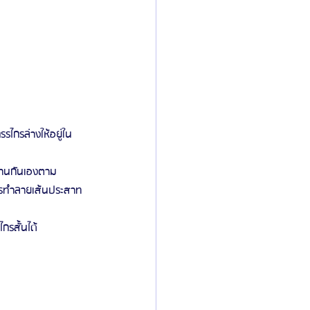
รไกรล่างให้อยู่ใน
มานกันเองตาม
ารทำลายเส้นประสาท 
รสั้นได้