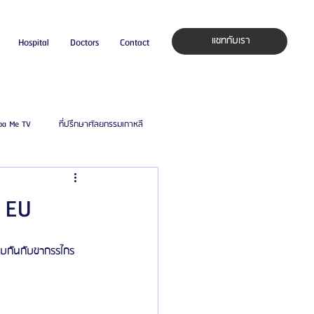
แชทกับเรา
Hospital
Doctors
Contact
pa Me TV
ที่ปรึกษาศัลยกรรมเกาหลี
auty Blog
ศัลยแพทย์ ประเทศเกาหลี
 EU
ิลยู
โรงพยาบาลศัลยกรรมมาร์เบิ้ล
 สบกันกับขากรรไกร
ied Consultant
คู่มือศัลยกรรม