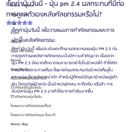
เช็คค่าฝุ่นวันนี้ - ฝุ่น pm 2.4 ผลกระทบที่มีต่อ
Beauty Podcast
การดูแลตัวเองหลังศัลยกรรมหรือไม่?
Beauty Tips
ได้รับ NaN เต็ม 5 ดาว
Tips
เช็คค่าฝุ่นวันนี้ เพื่อวางแผนการทำศัลยกรรมและการ
Event
พักฟื้นหลังศัลยกรรม
Medical
เช็คค่าฝุ่นวันนี้ เพื่อประเมินและศึกษาผลกระทบของฝุ่น PM 2.5 ต่อ
Oppa Me Today
การดูแลตัวเองหลังการศัลยกรรมนั้นมีความสำคัญมาก เนื่องจาก
Review
ฝุ่น PM 2.5 มีขนาดเล็กมากจนสามารถเข้าไปในผิวหนังได้ ทำให้เกิด
Oppa Me TV
การอักเสบและระคายเคือง ซึ่งอาจส่งผลกระทบต่อผิวหนังที่อยู่ใน
สภาพอ่อนไหวหลังการผ่าตัด สำหรับผู้ที่เคยมีปัญหาผิวหนังอยู่แล้ว 
ที่ปรึกษาศัลยกรรมเกาหลี
เช่น โรคภูมิแพ้ผิวหนัง ผื่นผิวหนังอักเสบ สะเก็ดเงิน หรือสิว การ
รีวิวศัลยกรรมฉีดไขมัน
สัมผัสกับฝุ่น PM 2.5 อาจทำให้อาการกำเริบมากขึ้น
รีวิวศัลยกรรมดูดไขมัน
โรงพยาบาลศัลยกรรมเอท็อป
โรงพยาบาลศัลยกรรมบาโนบากิ
Beauty Blog