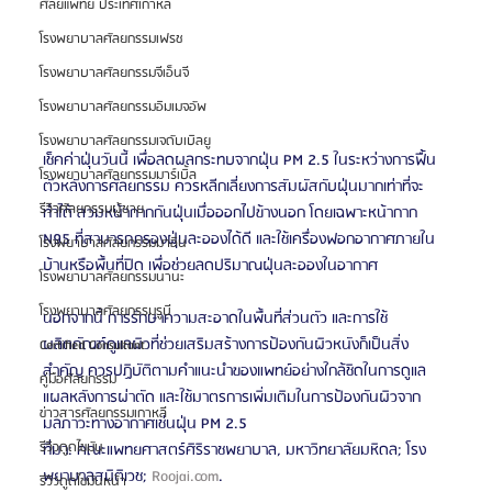
ศัลยแพทย์ ประเทศเกาหลี
โรงพยาบาลศัลยกรรมเฟรช
โรงพยาบาลศัลยกรรมจีเอ็นจี
โรงพยาบาลศัลยกรรมอิมเมจอัพ
โรงพยาบาลศัลยกรรมเจดับเบิลยู
เช็คค่าฝุ่นวันนี้ เพื่อลดผลกระทบจากฝุ่น PM 2.5 ในระหว่างการฟื้น
โรงพยาบาลศัลยกรรมมาร์เบิ้ล
ตัวหลังการศัลยกรรม ควรหลีกเลี่ยงการสัมผัสกับฝุ่นมากเท่าที่จะ
รีวิวศัลยกรรมผู้ชาย
ทำได้ สวมหน้ากากกันฝุ่นเมื่อออกไปข้างนอก โดยเฉพาะหน้ากาก 
N95 ที่สามารถกรองฝุ่นละอองได้ดี และใช้เครื่องฟอกอากาศภายใน
โรงพยาบาลศัลยกรรมมาอิน
บ้านหรือพื้นที่ปิด เพื่อช่วยลดปริมาณฝุ่นละอองในอากาศ
โรงพยาบาลศัลยกรรมนานะ
โรงพยาบาลศัลยกรรมรูบี
นอกจากนี้ การรักษาความสะอาดในพื้นที่ส่วนตัว และการใช้
ผลิตภัณฑ์ดูแลผิวที่ช่วยเสริมสร้างการป้องกันผิวหนังก็เป็นสิ่ง
Certified Consultant
สำคัญ ควรปฏิบัติตามคำแนะนำของแพทย์อย่างใกล้ชิดในการดูแล
คู่มือศัลยกรรม
แผลหลังการผ่าตัด และใช้มาตรการเพิ่มเติมในการป้องกันผิวจาก
ข่าวสารศัลยกรรมเกาหลี
มลภาวะทางอากาศเช่นฝุ่น PM 2.5
รีวิวดูดไขมัน
ที่มา: คณะแพทยศาสตร์ศิริราชพยาบาล, มหาวิทยาลัยมหิดล​​; โรง
พยาบาลสมิติเวช​​; 
Roojai.com
​​.
รีวิวดูดไขมันหน้า