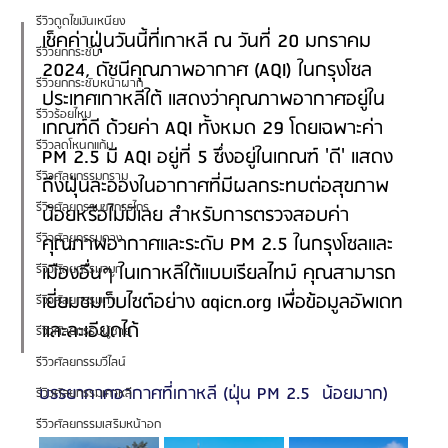
รีวิวดูดไขมันเหนียง
เช็คค่าฝุ่นวันนี้ที่เกาหลี ณ วันที่ 20 มกราคม 
รีวิวยกกระชับ
2024, ดัชนีคุณภาพอากาศ (AQI) ในกรุงโซล 
รีวิวยกกระชับหน้าผาก
ประเทศเกาหลีใต้ แสดงว่าคุณภาพอากาศอยู่ใน
รีวิวร้อยไหม
เกณฑ์ดี ด้วยค่า AQI ทั้งหมด 29 โดยเฉพาะค่า 
รีวิวลดโหนกแก้ม
PM 2.5 มี AQI อยู่ที่ 5 ซึ่งอยู่ในเกณฑ์ 'ดี' แสดง
รีวิวศัลยกรรมกราม
ถึงฝุ่นละอองในอากาศที่มีผลกระทบต่อสุขภาพ
รีวิวศัลยกรรมขากรรไกร
น้อยหรือไม่มีเลย สำหรับการตรวจสอบค่า
รีวิวศัลยกรรมคาง
คุณภาพอากาศและระดับ PM 2.5 ในกรุงโซลและ
เมืองอื่นๆ ในเกาหลีใต้แบบเรียลไทม์ คุณสามารถ
รีวิวศัลยกรรมจมูก
เยี่ยมชมเว็บไซต์อย่าง 
aqicn.org
 เพื่อข้อมูลอัพเดท
รีวิวศัลยกรรมตา
และละเอียดได้
รีวิวศัลยกรรมผู้ชาย
รีวิวศัลยกรรมวีไลน์
บรรยากาศอากาศที่เกาหลี (ฝุ่น PM 2.5  น้อยมาก)
รีวิวศัลยกรรมเกาหลี
รีวิวศัลยกรรมเสริมหน้าอก