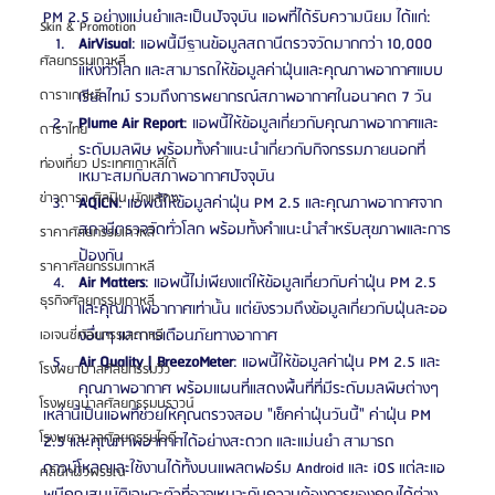
PM 2.5 อย่างแม่นยำและเป็นปัจจุบัน แอพที่ได้รับความนิยม ได้แก่:
Skin & Promotion
AirVisual
: แอพนี้มีฐานข้อมูลสถานีตรวจวัดมากกว่า 10,000 
ศัลยกรรมเกาหลี
แห่งทั่วโลก และสามารถให้ข้อมูลค่าฝุ่นและคุณภาพอากาศแบบ
ดาราเกาหลี
เรียลไทม์ รวมถึงการพยากรณ์สภาพอากาศในอนาคต 7 วัน
Plume Air Report
: แอพนี้ให้ข้อมูลเกี่ยวกับคุณภาพอากาศและ
ดาราไทย
ระดับมลพิษ พร้อมทั้งคำแนะนำเกี่ยวกับกิจกรรมภายนอกที่
ท่องเที่ยว ประเทศเกาหลีใต้
เหมาะสมกับสภาพอากาศปัจจุบัน
ข่าวดารา ศิลปิน นักแสดง
AQICN
: แอพนี้ให้ข้อมูลค่าฝุ่น PM 2.5 และคุณภาพอากาศจาก
สถานีตรวจวัดทั่วโลก พร้อมทั้งคำแนะนำสำหรับสุขภาพและการ
ราคาศัลยกรรมเกาหลี
ป้องกัน
ราคาศัลยกรรมเกาหลี
Air Matters
: แอพนี้ไม่เพียงแต่ให้ข้อมูลเกี่ยวกับค่าฝุ่น PM 2.5 
ธุรกิจศัลยกรรมเกาหลี
และคุณภาพอากาศเท่านั้น แต่ยังรวมถึงข้อมูลเกี่ยวกับฝุ่นละออ
งอื่นๆ และการเตือนภัยทางอากาศ
เอเจนซี่ศัลยกรรมเกาหลี
Air Quality | BreezoMeter
: แอพนี้ให้ข้อมูลค่าฝุ่น PM 2.5 และ
โรงพยาบาลศัลยกรรมวิว
คุณภาพอากาศ พร้อมแผนที่แสดงพื้นที่ที่มีระดับมลพิษต่างๆ
โรงพยาบาลศัลยกรรมบราวน์
เหล่านี้เป็นแอพที่ช่วยให้คุณตรวจสอบ "เช็คค่าฝุ่นวันนี้" ค่าฝุ่น PM 
โรงพยาบาลศัลยกรรมไอดี
2.5 และคุณภาพอากาศได้อย่างสะดวก และแม่นยำ สามารถ
ดาวน์โหลดและใช้งานได้ทั้งบนแพลตฟอร์ม Android และ iOS แต่ละแอ
คลินิกผิวพรรณ