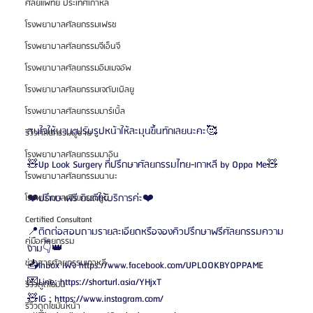
ศัลยแพทย์ ประเทศเกาหลี
โรงพยาบาลศัลยกรรมเฟรช
โรงพยาบาลศัลยกรรมจีเอ็นจี
โรงพยาบาลศัลยกรรมอิมเมจอัพ
โรงพยาบาลศัลยกรรมเจดับเบิลยู
โรงพยาบาลศัลยกรรมมาร์เบิ้ล
สนใจให้นานะปรับรูปหน้าให้ละมุนขึ้นทักเลยนะคะ🥰
รีวิวศัลยกรรมผู้ชาย
โรงพยาบาลศัลยกรรมมาอิน
🧸Up Look Surgery ที่ปรึกษาศัลยกรรมไทย-เกาหลี by Oppa Me🧸
โรงพยาบาลศัลยกรรมนานะ
❤️ปรึกษาฟรี ยินดีให้บริการค่ะ❤️
โรงพยาบาลศัลยกรรมรูบี
Certified Consultant
📍ติดต่อสอบถามรายละเอียดหรือจองคิวปรึกษาฟรีศัลยกรรมความ
คู่มือศัลยกรรม
งาม👇👑
ข่าวสารศัลยกรรมเกาหลี
📥Inbox เพจ https://www.facebook.com/UPLOOKBYOPPAME
💌Line: https://shorturl.asia/YHjxT
รีวิวดูดไขมัน
🧸IG : https://www.instagram.com/
รีวิวดูดไขมันหน้า