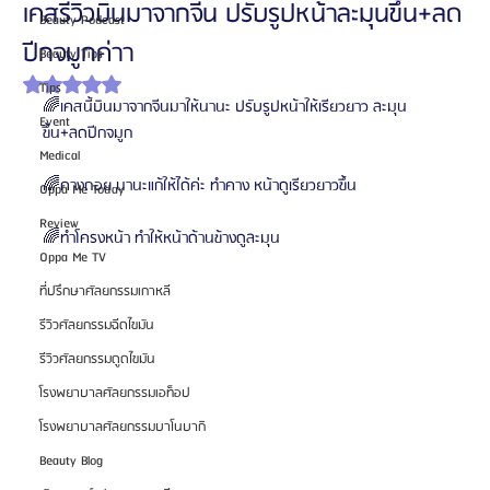
เคสรีวิวบินมาจากจีน ปรับรูปหน้าละมุนขึ้น+ลด
Beauty Podcast
ปีกจมูกค่าา
Beauty Tips
ได้รับ NaN เต็ม 5 ดาว
Tips
🌈เคสนี้บินมาจากจีนมาให้นานะ ปรับรูปหน้าให้เรียวยาว ละมุน
Event
ขึ้น+ลดปีกจมูก
Medical
🌈คางถอย นานะแก้ให้ได้ค่ะ ทำคาง หน้าดูเรียวยาวขึ้น
Oppa Me Today
Review
🌈ทำโครงหน้า ทำให้หน้าด้านข้างดูละมุน
Oppa Me TV
ที่ปรึกษาศัลยกรรมเกาหลี
รีวิวศัลยกรรมฉีดไขมัน
รีวิวศัลยกรรมดูดไขมัน
โรงพยาบาลศัลยกรรมเอท็อป
โรงพยาบาลศัลยกรรมบาโนบากิ
Beauty Blog