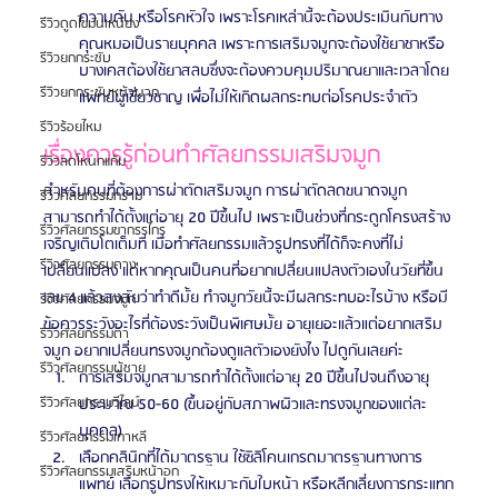
ความดัน หรือโรคหัวใจ เพราะโรคเหล่านี้จะต้องประเมินกับทาง
รีวิวดูดไขมันเหนียง
คุณหมอเป็นรายบุคคล เพราะการเสริมจมูกจะต้องใช้ยาชาหรือ
รีวิวยกกระชับ
บางเคสต้องใช้ยาสลบซึ่งจะต้องควบคุมปริมาณยาและเวลาโดย
รีวิวยกกระชับหน้าผาก
แพทย์ผู้เชี่ยวชาญ เพื่อไม่ให้เกิดผลกระทบต่อโรคประจำตัว
รีวิวร้อยไหม
เรื่องควรรู้ก่อนทำศัลยกรรมเสริมจมูก
รีวิวลดโหนกแก้ม
สำหรับคนที่ต้องการผ่าตัดเสริมจมูก การผ่าตัดลดขนาดจมูก 
รีวิวศัลยกรรมกราม
สามารถทำได้ตั้งแต่อายุ 20 ปีขึ้นไป เพราะเป็นช่วงที่กระดูกโครงสร้าง
รีวิวศัลยกรรมขากรรไกร
เจริญเติบโตเต็มที่ เมื่อทำศัลยกรรมแล้วรูปทรงที่ได้ก็จะคงที่ไม่
รีวิวศัลยกรรมคาง
เปลี่ยนแปลง แต่หากคุณเป็นคนที่อยากเปลี่ยนแปลงตัวเองในวัยที่ขึ้น
เลข 4 แล้วสงสัยว่าทำดีมั้ย ทำจมูกวัยนี้จะมีผลกระทบอะไรบ้าง หรือมี
รีวิวศัลยกรรมจมูก
ข้อควรระวังอะไรที่ต้องระวังเป็นพิเศษมั้ย อายุเยอะแล้วแต่อยากเสริม
รีวิวศัลยกรรมตา
จมูก อยากเปลี่ยนทรงจมูกต้องดูแลตัวเองยังไง ไปดูกันเลยค่ะ
รีวิวศัลยกรรมผู้ชาย
การเสริมจมูกสามารถทำได้ตั้งแต่อายุ 20 ปีขึ้นไปจนถึงอายุ
ประมาณ 50-60 (ขึ้นอยู่กับสภาพผิวและทรงจมูกของแต่ละ
รีวิวศัลยกรรมวีไลน์
บุคคล)
รีวิวศัลยกรรมเกาหลี
เลือกคลินิกที่ได้มาตรฐาน ใช้ซิลิโคนเกรดมาตรฐานทางการ
รีวิวศัลยกรรมเสริมหน้าอก
แพทย์ เลือกรูปทรงให้เหมาะกับใบหน้า หรือหลีกเลี่ยงการกระแทก