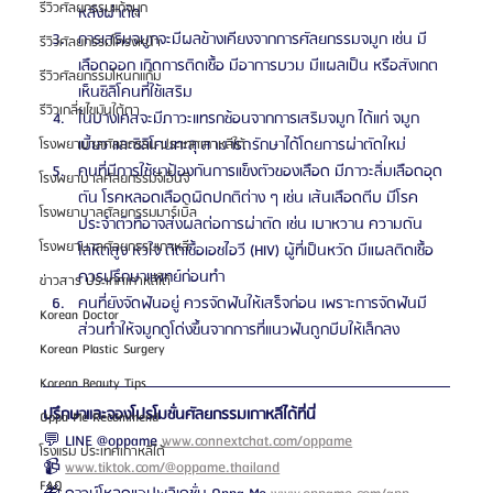
รีวิวศัลยกรรมแก้จมูก
หลังผ่าตัด
การเสริมจมูกจะมีผลข้างเคียงจากการศัลยกรรมจมูก เช่น มี
รีวิวศัลยกรรมโครงหน้า
เลือดออก เกิดการติดเชื้อ มีอาการบวม มีแผลเป็น หรือสังเกต
รีวิวศัลยกรรมโหนกแก้ม
เห็นซิลิโคนที่ใช้เสริม
รีวิวเกลี่ยไขมันใต้ตา
ในบางเคสจะมีภาวะแทรกซ้อนจากการเสริมจมูก ได้แก่ จมูก
เบี้ยว และซิลิโคนทะลุ สามารถรักษาได้โดยการผ่าตัดใหม่
โรงพยาบาลศัลยกรรม ประเทศเกาหลีใต้
คนที่มีการใช้ยาป้องกันการแข็งตัวของเลือด มีภาวะลิ่มเลือดอุด
โรงพยาบาลศัลยกรรมจีเอ็นจี
ตัน โรคหลอดเลือดผิดปกติต่าง ๆ เช่น เส้นเลือดตีบ มีโรค
โรงพยาบาลศัลยกรรมมาร์เบิ้ล
ประจำตัวที่อาจส่งผลต่อการผ่าตัด เช่น เบาหวาน ความดัน
โรงพยาบาลศัลยกรรมเกาหลี
โลหิตสูง หัวใจ ติดเชื้อเอชไอวี (HIV) ผู้ที่เป็นหวัด มีแผลติดเชื้อ 
ควรปรึกษาแพทย์ก่อนทำ 
ข่าวสาร ประเทศเกาหลีใต้
คนที่ยังจัดฟันอยู่ ควรจัดฟันให้เสร็จก่อน เพราะการจัดฟันมี
Korean Doctor
ส่วนทำให้จมูกดูโด่งขึ้นจากการที่แนวฟันถูกบีบให้เล็กลง
Korean Plastic Surgery
Korean Beauty Tips
ปรึกษาและจองโปรโมชั่นศัลยกรรมเกาหลีได้ที่นี่
Oppa Me Recommend
💬 LINE @oppame 
www.connextchat.com/oppame
โรงแรม ประเทศเกาหลีใต้
📹 
www.tiktok.com/@oppame.thailand
FAQ