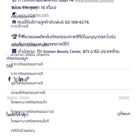
🎁 ดาวน์โหลดแอปพลิเคชั่น Oppa Me 
www.oppame.com/app
(ผ่อน 0% สูงสุด 10 เดือน)
Skin & Promotion
🌏 
www.oppame.com
ศัลยกรรมเกาหลี
☎️ ศูนย์ให้บริการลูกค้าสัมพันธ์ 02-109-6276
ดาราเกาหลี
ดาราไทย
🏆 1 เดียวแอพพลิเคชั่นศัลยกรรมเกาหลีที่มีใบอนุญาตและใบรับ
ประกันจากรัฐบาล ประเทศเกาหลีใต้
ท่องเที่ยว ประเทศเกาหลีใต้
🏢 สำนักงาน: ตึก Korean Beauty Center, BTS อารีย์ ประเทศไทย
ข่าวดารา ศิลปิน นักแสดง
ศัลยกรรมจมูก
ราคาศัลยกรรมเกาหลี
FAQ
ราคาศัลยกรรมเกาหลี
ธุรกิจศัลยกรรมเกาหลี
เอเจนซี่ศัลยกรรมเกาหลี
โรงพยาบาลศัลยกรรมวิว
โรงพยาบาลศัลยกรรมบราวน์
โพสต์ล่าสุด
ดูทั้งหมด
โรงพยาบาลศัลยกรรมไอดี
คลินิกผิวพรรณ