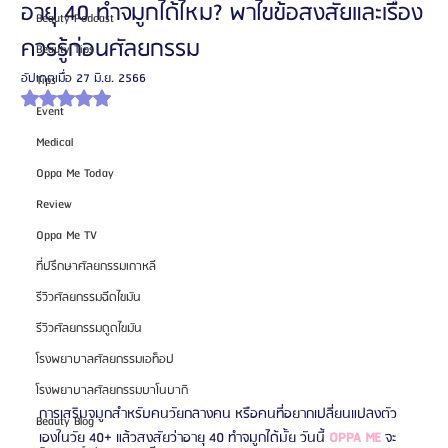
อายุ 40 ทำจมูกได้ไหม? พาไขข้อสงสัยและเรื่อง
Beauty Podcast
ควรรู้ก่อนศัลยกรรม
Beauty Tips
อัปเดตเมื่อ
27 มิ.ย. 2566
Tips
ได้รับ NaN เต็ม 5 ดาว
Event
Medical
Oppa Me Today
Review
Oppa Me TV
ที่ปรึกษาศัลยกรรมเกาหลี
รีวิวศัลยกรรมฉีดไขมัน
รีวิวศัลยกรรมดูดไขมัน
โรงพยาบาลศัลยกรรมเอท็อป
โรงพยาบาลศัลยกรรมบาโนบากิ
การเสริมจมูกสำหรับคนวัยกลางคน หรือคนที่อยากเปลี่ยนแปลงตัว
Beauty Blog
เองในวัย 40+ แล้วสงสัยว่าอายุ 40 ทำจมูกได้มั้ย วันนี้ 
OPPA ME
 จะ