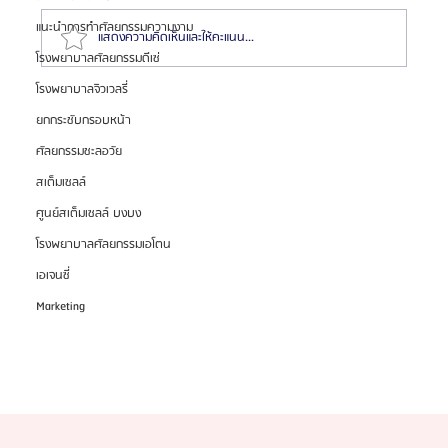
แนะนำการทำศัลยกรรมความงาม
แสดงความคิดเห็นและให้คะแนน...
โรงพยาบาลศัลยกรรมดีเซ่
โรงพยาบาลจิวเวลรี่
รีวิวต้องทำตาสองชั้นที่บาโนบากิ (Banobagi) สวยเป๊ะทุก
ยกกระชับกรอบหน้า
มุมแน่นอน!
ศัลยกรรมชะลอวัย
สเต็มเซลล์
ศูนย์สเต็มเซลล์ บงบง
โรงพยาบาลศัลยกรรมเอโตน
เอเจนซี่
Marketing