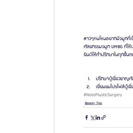
สาวๆคนไหนอยากมีจมูกที่เป
ศัลยกรรมจมูก UMBG ที่ให
ยินดีให้คำปรึกษาในทุกขั
 ปรึกษาผู้เชี่ยวชาญศั
 เยี่ยมชมโปรไฟล์ผู้เช
#NotePlasticSurgery
Beauty Tips