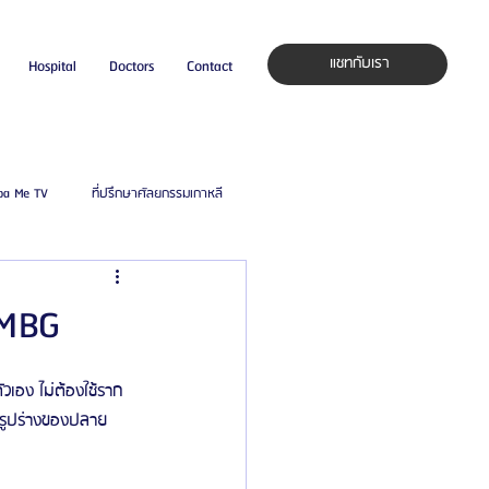
แชทกับเรา
Hospital
Doctors
Contact
pa Me TV
ที่ปรึกษาศัลยกรรมเกาหลี
auty Blog
ศัลยแพทย์ ประเทศเกาหลี
UMBG
ิลยู
โรงพยาบาลศัลยกรรมมาร์เบิ้ล
เอง ไม่ต้องใช้ราก
งรูปร่างของปลาย
ied Consultant
คู่มือศัลยกรรม