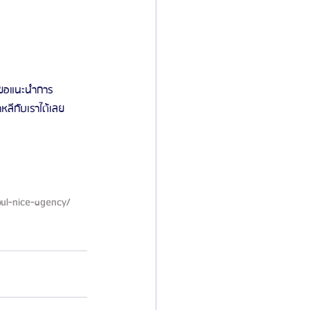
e ขอแนะนำการ
ลีกับเราได้เลย 
oul-nice-agency/ 