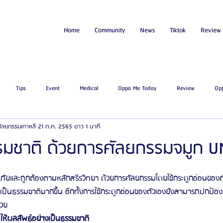
Home
Community
News
Tiktok
Review
Tips
Event
Medical
Oppa Me Today
Review
Op
่ศัลยกรรมเกาหลี
21 ต.ค. 2565
ยาว 1 นาที
ไขมัน
โรงพยาบาลศัลยกรรมเอท็อป
โรงพยาบาลศัลยกรรมบาโนบากิ
Be
มชาติ ด้วยการศัลยกรรมจมูก 
ัลยกรรมจีเอ็นจี
โรงพยาบาลศัลยกรรมอิมเมจอัพ
โรงพยาบาลศัลยกรรมเจดับเบ
ดภัยและถูกต้องตามหลักสรีรวิทยา ด้วยการศัลยกรรมโดยใช้กระดูกอ่อนของตัว
ี่เป็นธรรมชาติมากขึ้น อีกทั้งการใช้กระดูกอ่อนของตัวเองยังสามารถปกป้อ
้วย
รรมมาอิน
โรงพยาบาลศัลยกรรมนานะ
โรงพยาบาลศัลยกรรมรูบี
Certif
ห้ผลลัพธ์อย่างเป็นธรรมชาติ