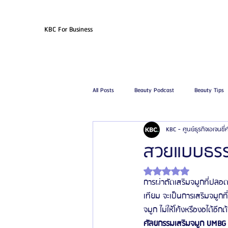
KBC For Business
All Posts
Beauty Podcast
Beauty Tips
KBC - ศูนย์ธุรกิจเอเจนซี
รีวิวศัลยกรรมฉีดไขมัน
รีวิวศัลยกรรมดูด
สวยแบบธรร
ได้รับ NaN เต็ม 5 ดาว
โรงพยาบาลศัลยกรรมเฟรช
โรงพยาบาลศ
การผ่าตัดเสริมจมูกที่ปลอ
เทียม จะเป็นการเสริมจมูกท
จมูก ไม่ให้โค้งหรืองอได้อีกด
รีวิวศัลยกรรมผู้ชาย
โรงพยาบาลศัลยก
ศัลยกรรมเสริมจมูก UMBG ใ