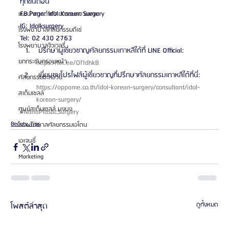
ทุกขั้นตอน
FB Page: Idol Korean Surgery
แนะนำการทำศัลยกรรมความงาม
IG: Idolksurgery
โรงพยาบาลศัลยกรรมดีเซ่
Tel: 02 430 2763 
โรงพยาบาลจิวเวลรี่
 ปรึกษาผู้เชี่ยวชาญศัลยกรรมเกาหลีได้ที่ LINE Official: 
ยกกระชับกรอบหน้า
https://lin.ee/Of1dhkB 
 เยี่ยมชมโปรไฟล์ผู้เชี่ยวชาญที่ปรึกษาศัลยกรรมเกาหลีได้ที่นี่: 
ศัลยกรรมชะลอวัย
https://oppame.co.th/idol-korean-surgery/consultant/idol-
สเต็มเซลล์
korean-surgery/ 
ศูนย์สเต็มเซลล์ บงบง
#NanaPlasticSurgery
Beauty Tips
โรงพยาบาลศัลยกรรมเอโตน
เอเจนซี่
Marketing
โพสต์ล่าสุด
ดูทั้งหมด