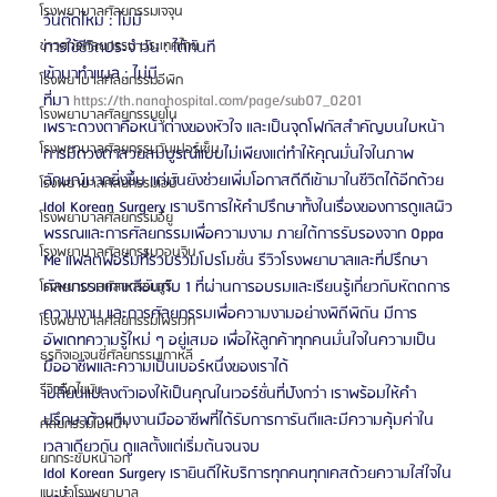
โรงพยาบาลศัลยกรรมเจจุน
วันตัดไหม : ไม่มี
ข่าวสารศัลยกรรม ประเทศไทย
การใช้ชีวิตประจำวัน : ได้ทันที
เข้ามาทำแผล : ไม่มี
โรงพยาบาลศัลยกรรมอีพิก
ที่มา 
https://th.nanahospital.com/page/sub07_0201
โรงพยาบาลศัลยกรรมยูโน
เพราะดวงตาคือหน้าต่างของหัวใจ และเป็นจุดโฟกัสสำคัญบนใบหน้า 
โรงพยาบาลศัลยกรรมวันเปอร์เซ็น
การมีดวงตาสวยสมบูรณ์แบบไม่เพียงแต่ทำให้คุณมั่นใจในภาพ
ลักษณ์มากยิ่งขึ้น แต่มันยังช่วยเพิ่มโอกาสดีดีเข้ามาในชีวิตได้อีกด้วย
โรงพยาบาลศัลยกรรมเอบี
Idol Korean Surgery เราบริการให้คำปรึกษาทั้งในเรื่องของการดูแลผิว
โรงพยาบาลศัลยกรรมอียู
พรรณและการศัลยกรรมเพื่อความงาม ภายใต้การรับรองจาก Oppa 
โรงพยาบาลศัลยกรรมวอนจิน
Me แพลตฟอร์มที่รวบรวมโปรโมชั่น รีวิวโรงพยาบาลและที่ปรึกษา
ศัลยกรรมเกาหลีอันดับ 1 ที่ผ่านการอบรมและเรียนรู้เกี่ยวกับหัตถการ
โรงพยาบาลศัลยกรรมอูรี
ความงาม และการศัลยกรรมเพื่อความงามอย่างพิถีพิถัน มีการ
โรงพยาบาลศัลยกรรมไพรเวท
อัพเดทความรู้ใหม่ ๆ อยู่เสมอ เพื่อให้ลูกค้าทุกคนมั่นใจในความเป็น
ธุรกิจเอเจนซี่ศัลยกรรมเกาหลี
มืออาชีพและความเป็นเบอร์หนึ่งของเราได้
รีวิวฉีดไขมัน
เปลี่ยนแปลงตัวเองให้เป็นคุณในเวอร์ชั่นที่ปังกว่า เราพร้อมให้คำ
ปรึกษาด้วยทีมงานมืออาชีพที่ได้รับการการันตีและมีความคุ้มค่าใน
ศัลยกรรมใบหน้า
เวลาเดียวกัน ดูแลตั้งแต่เริ่มต้นจนจบ
ยกกระชับหน้าอก
Idol Korean Surgery เรายินดีให้บริการทุกคนทุกเคสด้วยความใส่ใจใน
แนะนำโรงพยาบาล