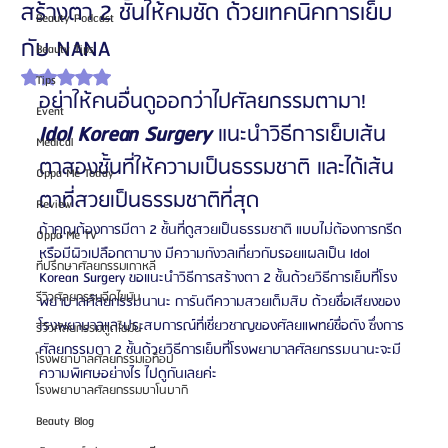
สร้างตา 2 ชั้นให้คมชัด ด้วยเทคนิคการเย็บ
Beauty Podcast
กับ NANA
Beauty Tips
ได้รับ NaN เต็ม 5 ดาว
Tips
อย่าให้คนอื่นดูออกว่าไปศัลยกรรมตามา! 
Event
Idol Korean Surgery
 แนะนำวิธีการเย็บเส้น
Medical
ตาสองชั้นที่ให้ความเป็นธรรมชาติ และได้เส้น
Oppa Me Today
ตาที่สวยเป็นธรรมชาติที่สุด
Review
ถ้าคุณต้องการมีตา 2 ชั้นที่ดูสวยเป็นธรรมชาติ แบบไม่ต้องการกรีด 
Oppa Me TV
หรือมีผิวเปลือกตาบาง มีความกังวลเกี่ยวกับรอยแผลเป็น Idol 
ที่ปรึกษาศัลยกรรมเกาหลี
Korean Surgery ขอแนะนำวิธีการสร้างตา 2 ชั้นด้วยวิธีการเย็บที่โรง
รีวิวศัลยกรรมฉีดไขมัน
พยาบาลศัลยกรรมนานะ การันตีความสวยเต็มสิบ ด้วยชื่อเสียงของ
โรงพยาบาลและประสบการณ์ที่เชี่ยวชาญของศัลยแพทย์ชื่อดัง ซึ่งการ
รีวิวศัลยกรรมดูดไขมัน
ศัลยกรรมตา 2 ชั้นด้วยวิธีการเย็บที่โรงพยาบาลศัลยกรรมนานะจะมี
โรงพยาบาลศัลยกรรมเอท็อป
ความพิเศษอย่างไร ไปดูกันเลยค่ะ
โรงพยาบาลศัลยกรรมบาโนบากิ
Beauty Blog