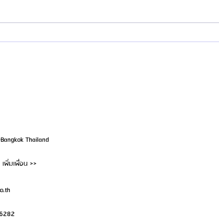
สมัครตัวแทน "เอเจนซี่ศัลยกรรมจีน" เท
เปิด I
รนด์โอกาสสร้างรายได้สูงในตลาด
ประเท
- บินไ
@Bangkok Thailand
เพิ่มเพื่อน >>
o.th
-6282