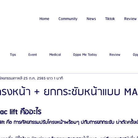
Home
Community
News
Tiktok
Review
Tips
Event
Medical
Oppa Me Today
Review
Op
่ศัลยกรรมเกาหลี
25 ต.ค. 2565
ยาว 1 นาที
ไขมัน
โรงพยาบาลศัลยกรรมเอท็อป
โรงพยาบาลศัลยกรรมบาโนบากิ
Be
รงหน้า + ยกกระชับหน้าแบบ MAC
ัลยกรรมจีเอ็นจี
โรงพยาบาลศัลยกรรมอิมเมจอัพ
โรงพยาบาลศัลยกรรมเจดับเบ
 lift คืออะไร 
ft คือ การศัลยกรรมปรับโครงหน้าพร้อมๆ ปกับการยกกระชับ ผ่าตัดครั้งเ
รรมมาอิน
โรงพยาบาลศัลยกรรมนานะ
โรงพยาบาลศัลยกรรมรูบี
Certif