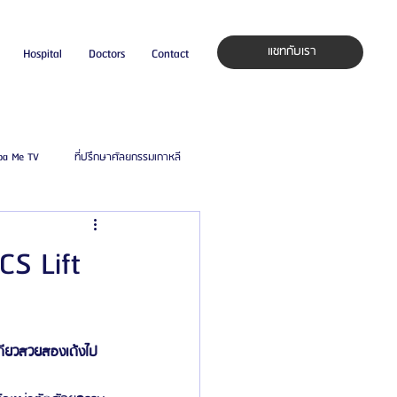
แชทกับเรา
Hospital
Doctors
Contact
pa Me TV
ที่ปรึกษาศัลยกรรมเกาหลี
auty Blog
ศัลยแพทย์ ประเทศเกาหลี
S Lift
ิลยู
โรงพยาบาลศัลยกรรมมาร์เบิ้ล
ดียวสวยสองเด้งไป
ied Consultant
คู่มือศัลยกรรม