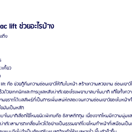
 lift ช่วยอะไรบ้าง
่งตึง
ร
เคี้ยว
ม
ift คือ ช่วยกู้คืนความอ่อนเยาว์ให้กับใบหน้า สร้างความสวยงาม อ่อนเยาว์ใ
เร็วด้วยเทคนิคและการดูแลหลังผ่าตัดของโรงพยาบาลบาโนบากิ แก้ไขทั้งค
ชรา!!ได้ผลลัพธ์ที่เป็นการเพิ่มเสน่ห์ตลอดจนความอ่อนเยาว์ของใบหน้าค
ไขมันเป็นหลัก
บาโนบากิเลือกใช้ไหมชนิดพิเศษคือ อิลาสติกกุม เนื่องจากไหมมีความนุ่มแล
ังผ่าตัดสามารถเคลื่อนไหวได้อย่างเป็นธรรมชาติโดยไหมทำหน้าที่เสมือนเป็น
องแบบจึงไม่จำเป็นต้องกรีดแผลกว้างทำให้แผลหายไว ฟื้นตัวเร็วขึ้น