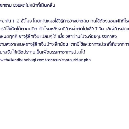
อกราม ช่วยลดใบหน้าที่เป็นคลื่น
ดประมาณ 1- 2 ชั่วโมง โดยคุณหมอใช้วิธีการวางยาสลบ คนไข้ต้องนอนพักที่โ
มารถใช้ชีวิตได้ตามปกติ ตัดไหมหลังจากการผ่าตัดไปแล้ว 7 วัน และมีการนัด
ังหมดฤทธิ์ อาจรู้สึกเจ็บแปลบๆได้ เมื่อเวลาผ่านไปจะค่อยๆบรรเทาลง
มสะอาดแผลอาจรู้สึกเจ็บบ้างเล็กน้อย หากมีไข้และอาการปวดที่เกิดจาก
าลจัดให้หรือประคบเย็นเพื่อบรรเทาอาการปวดได้
//www.thailandbanobagi.com/contour/contourMax.php