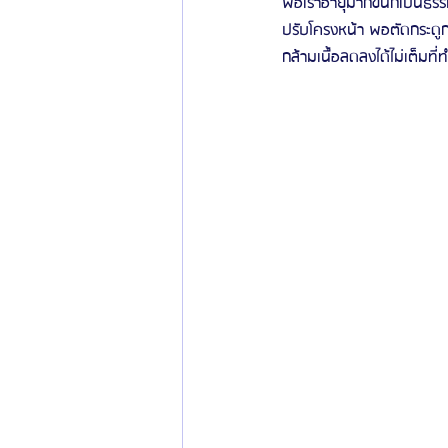
พอเราอายุมากขี้นก็เป็นธรร
ปรับโครงหน้า พอตัดกระดูก
ข่าวสารศัลยกรรมเกาหลี
รีวิวดูดไขมัน
กล้ามเนื้อลดลงได้ไม่เต็มที