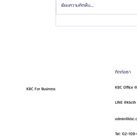
รัฐบาลเกาหลียกให้ “ไทย” เป็นตลาด
เขียนความคิดเห็น…
ศัลยกรรมเกาหลีที่ใหญ่ที่สุดในอาเซียน
ติดต่อเรา
KBC Office 
KBC For Business
LINE @kbcth 
admin@kbc.c
Tel:
02-109