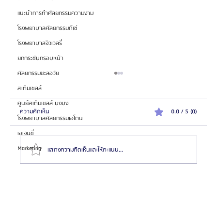
แนะนำการทำศัลยกรรมความงาม
โรงพยาบาลศัลยกรรมดีเซ่
โรงพยาบาลจิวเวลรี่
ยกกระชับกรอบหน้า
ศัลยกรรมชะลอวัย
สเต็มเซลล์
ศูนย์สเต็มเซลล์ บงบง
ความคิดเห็น
0.0 / 5 (0)
โรงพยาบาลศัลยกรรมเอโตน
เอเจนซี่
Marketing
แสดงความคิดเห็นและให้คะแนน...
สมัครตัวแทน "เอเจนซี่ศัลยกรรมจีน" เทรนด์โอกาสสร้าง
รายได้สูงในตลาด