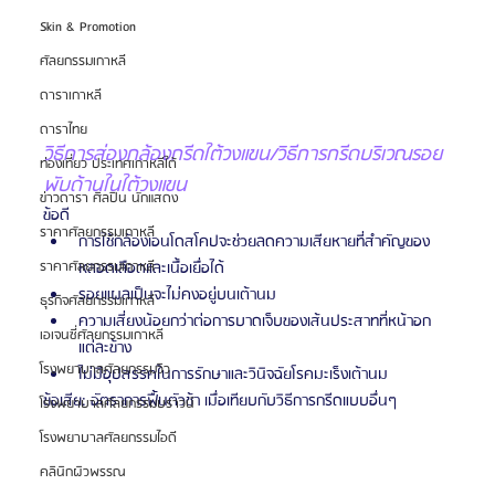
Skin & Promotion
ศัลยกรรมเกาหลี
ดาราเกาหลี
ดาราไทย
วิธีการส่องกล้องกรีดใต้วงแขน/วิธีการกรีดบริเวณรอย
ท่องเที่ยว ประเทศเกาหลีใต้
พับด้านในใต้วงแขน
ข่าวดารา ศิลปิน นักแสดง
ข้อดี
ราคาศัลยกรรมเกาหลี
การใช้กล้องเอนโดสโคปจะช่วยลดความเสียหายที่สำคัญของ
ราคาศัลยกรรมเกาหลี
หลอดเลือดและเนื้อเยื่อได้
รอยแผลเป็นจะไม่คงอยู่บนเต้านม
ธุรกิจศัลยกรรมเกาหลี
ความเสี่ยงน้อยกว่าต่อการบาดเจ็บของเส้นประสาทที่หน้าอก
เอเจนซี่ศัลยกรรมเกาหลี
แต่ละข้าง
โรงพยาบาลศัลยกรรมวิว
ไม่มีอุปสรรคในการรักษาและวินิจฉัยโรคมะเร็งเต้านม
ข้อเสีย: อัตราการฟื้นตัวช้า เมื่อเทียบกับวิธีการกรีดแบบอื่นๆ
โรงพยาบาลศัลยกรรมบราวน์
โรงพยาบาลศัลยกรรมไอดี
คลินิกผิวพรรณ