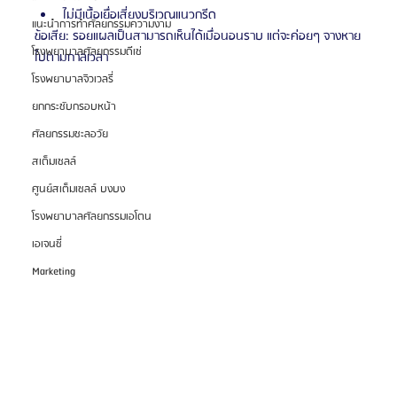
ไม่มีเนื้อเยื่อเสี่ยงบริเวณแนวกรีด
แนะนำการทำศัลยกรรมความงาม
ข้อเสีย: รอยแผลเป็นสามารถเห็นได้เมื่อนอนราบ แต่จะค่อยๆ จางหาย
โรงพยาบาลศัลยกรรมดีเซ่
ไปตามกาลเวลา
โรงพยาบาลจิวเวลรี่
ยกกระชับกรอบหน้า
ศัลยกรรมชะลอวัย
สเต็มเซลล์
ศูนย์สเต็มเซลล์ บงบง
โรงพยาบาลศัลยกรรมเอโตน
เอเจนซี่
Marketing