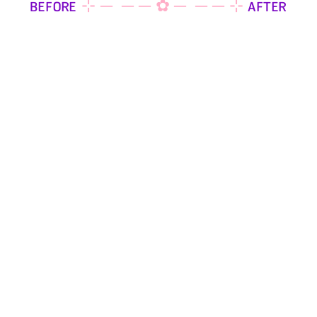
BEFORE
⊹ ─  ─ ─ ✿ ─  ─ ─ ⊹
AFTER