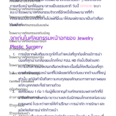
ศัลยแพทย์ ประเทศเกาหลี
การเสริมหน้าอกให้ออกมาสวยเป็นธรรมชาติ วันนี้ 
OPPAME
 จะมา
โรงพยาบาลศัลยกรรมเฟรช
แนะนำโรงพยาบาลศัลยกรรมจิวเวลรี่อีกหนึ่งโรงพยาบาลที่ทำ
โรงพยาบาลศัลยกรรมจีเอ็นจี
ศัลยกรรมประเภทนี้ได้สวยไม่แพ้ที่อื่นมาให้ลองพิจารณาเป็นตัวเลือก
กันแล้วค่ะ
โรงพยาบาลศัลยกรรมอิมเมจอัพ
โรงพยาบาลศัลยกรรมเจดับเบิลยู
จุดเด่นในศัลยกรรมหน้าอกของ Jewelry 
โรงพยาบาลศัลยกรรมมาร์เบิ้ล
Plastic Surgery
รีวิวศัลยกรรมผู้ชาย
การฝังรากฟันเทียมจะถูกใส่ในตำแหน่งที่ถูกต้องโดยมีการผ่า
โรงพยาบาลศัลยกรรมมาอิน
น้อยที่สุดผ่านกล้องเอนโดสโคป FULL HD ดังนั้นจึงช่วยลด
โรงพยาบาลศัลยกรรมนานะ
ความเสียหายของหลอดเลือดหลักและเนื้อเยื่อให้เหลือน้อยที่สุด
การทำศัลยกรรมหน้าอกที่ไม่เพียงแต่เกี่ยวกับขนาดเต้านมที่ใหญ่
โรงพยาบาลศัลยกรรมรูบี
เท่านั้น แต่ยังคำนึงถึงความสมดุลของลักษณะทางกายภาพของ
Certified Consultant
แต่ละบุคคลและทั้งร่างกายด้วย
คู่มือศัลยกรรม
เซสชันแบบ 1 ต่อ 1 กับผู้เชี่ยวชาญด้านศัลยกรรมพลาสติกที่มี
อาชีพด้านการแพทย์มายาวนานและรับผิดชอบโดยตรงต่อระบบ
ข่าวสารศัลยกรรมเกาหลี
การแพทย์ ในระหว่างการให้คำปรึกษา การผ่าตัด การรักษา และ
รีวิวดูดไขมัน
แม้แต่หลังการผ่าตัดก้าวหน้า
รีวิวดูดไขมันหน้า