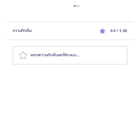
ความคิดเห็น
0.0 / 5 (0)
แสดงความคิดเห็นและให้คะแนน...
วิธีเริ่มต้นอาชีพนายหน้าศัลยกรรมเกาหลี: ก้าวแรกสู่
ธุรกิจที่น่าตื่นเต้น