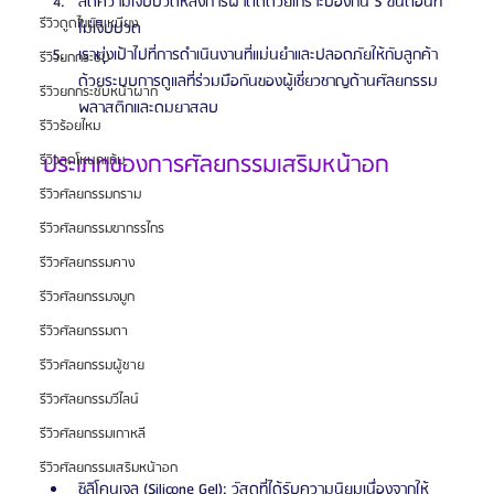
ลดความเจ็บปวดหลังการผ่าตัดด้วยเกราะป้องกัน 5 ขั้นตอนที่
รีวิวดูดไขมันเหนียง
ไม่เจ็บปวด
เรามุ่งเป้าไปที่การดำเนินงานที่แม่นยำและปลอดภัยให้กับลูกค้า
รีวิวยกกระชับ
ด้วยระบบการดูแลที่ร่วมมือกันของผู้เชี่ยวชาญด้านศัลยกรรม
รีวิวยกกระชับหน้าผาก
พลาสติกและดมยาสลบ
รีวิวร้อยไหม
ประเภทของการศัลยกรรมเสริมหน้าอก
รีวิวลดโหนกแก้ม
รีวิวศัลยกรรมกราม
รีวิวศัลยกรรมขากรรไกร
รีวิวศัลยกรรมคาง
รีวิวศัลยกรรมจมูก
รีวิวศัลยกรรมตา
รีวิวศัลยกรรมผู้ชาย
รีวิวศัลยกรรมวีไลน์
รีวิวศัลยกรรมเกาหลี
รีวิวศัลยกรรมเสริมหน้าอก
ซิลิโคนเจล (Silicone Gel): วัสดุที่ได้รับความนิยมเนื่องจากให้