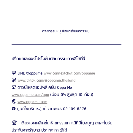
ศัลยกรรมหมุนโหนกแก้มยกกระชับ 
ปรึกษาและจองโปรโมชั่นศัลยกรรมเกาหลีได้ที่นี่
💬 LINE @oppame 
www.connextchat.com/oppame
📹 
www.tiktok.com/@oppame.thailand
🎁 ดาวน์โหลดแอปพลิเคชั่น Oppa Me 
www.oppame.com/app
 (ผ่อน 0% สูงสุด 10 เดือน)
🌏 
www.oppame.com
☎️ ศูนย์ให้บริการลูกค้าสัมพันธ์ 02-109-6276
🏆 1 เดียวแอพพลิเคชั่นศัลยกรรมเกาหลีที่มีใบอนุญาตและใบรับ
ประกันจากรัฐบาล ประเทศเกาหลีใต้