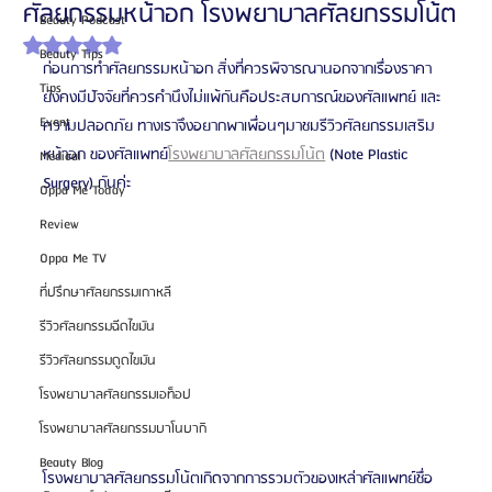
ศัลยกรรมหน้าอก โรงพยาบาลศัลยกรรมโน้ต
Beauty Podcast
ได้รับ NaN เต็ม 5 ดาว
Beauty Tips
ก่อนการทำศัลยกรรมหน้าอก สิ่งที่ควรพิจารณานอกจากเรื่องราคา 
Tips
ยังคงมีปัจจัยที่ควรคำนึงไม่แพ้กันคือประสบการณ์ของศัลแพทย์ และ
Event
ความปลอดภัย ทางเราจึงอยากพาเพื่อนๆมาชมรีวิวศัลยกรรมเสริม
หน้าอก ของศัลแพทย์
โรงพยาบาลศัลยกรรมโน้ต
 (Note Plastic 
Medical
Surgery) กันค่ะ 
Oppa Me Today
Review
Oppa Me TV
ที่ปรึกษาศัลยกรรมเกาหลี
รีวิวศัลยกรรมฉีดไขมัน
รีวิวศัลยกรรมดูดไขมัน
โรงพยาบาลศัลยกรรมเอท็อป
โรงพยาบาลศัลยกรรมบาโนบากิ
Beauty Blog
โรงพยาบาลศัลยกรรมโน้ตเกิดจากการรวมตัวของเหล่าศัลแพทย์ชื่อ