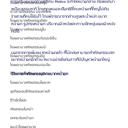
การเสริมหน้าอกด้วยซิลิโคน Motiva จะทำให้หน้าอกสวย ทรงหยดน้ำ 
โรงพยาบาลศัลยกรรมเจจุน
เหมือนธรรมชาติ โดยคุณหมอจะเลือกซิลิโคนหน้าอกที่ใหญ่ไม่เกิน
ข่าวสารศัลยกรรม ประเทศไทย
ร่างกายที่คนไข้รับไว้ โดยพิจารณาจากส่วนสูงและน้ำหนัก ขนาด
โรงพยาบาลศัลยกรรมอีพิก
หน้าอก รูปทรงหน้าอก ปริมาณผิวหนังและความยืดหยุ่นของผิวหนัง
โรงพยาบาลศัลยกรรมยูโน
คนไข้
โรงพยาบาลศัลยกรรมวันเปอร์เซ็น
โรงพยาบาลศัลยกรรมเอบี
นอกจากการเพิ่มขนาดหน้าอกแล้ว ที่โน้ตยังสามารถทำศัลยกรรมลด
โรงพยาบาลศัลยกรรมอียู
ขนาดหน้าอกอีกด้วย เหมาะอย่างยิ่งกับสาวที่มีปัญหาหน้าอกใหญ่ 
โรงพยาบาลศัลยกรรมวอนจิน
รีวิวการทำศัลยกรรมลดขนาดหน้าอก 
โรงพยาบาลศัลยกรรมอูรี
โรงพยาบาลศัลยกรรมไพรเวท
ธุรกิจเอเจนซี่ศัลยกรรมเกาหลี
รีวิวฉีดไขมัน
ศัลยกรรมใบหน้า
ยกกระชับหน้าอก
แนะนำโรงพยาบาล