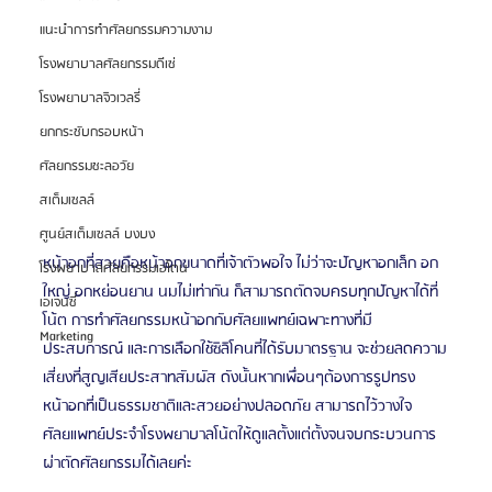
แนะนำการทำศัลยกรรมความงาม
โรงพยาบาลศัลยกรรมดีเซ่
โรงพยาบาลจิวเวลรี่
ยกกระชับกรอบหน้า
ศัลยกรรมชะลอวัย
สเต็มเซลล์
ศูนย์สเต็มเซลล์ บงบง
หน้าอกที่สวยคือหน้าอกขนาดที่เจ้าตัวพอใจ ไม่ว่าจะปัญหาอกเล็ก อก
โรงพยาบาลศัลยกรรมเอโตน
ใหญ่ อกหย่อนยาน นมไม่เท่ากัน ก็สามารถตัดจบครบทุกปัญหาได้ที่
เอเจนซี่
โน้ต การทำศัลยกรรมหน้าอกกับศัลยแพทย์เฉพาะทางที่มี
Marketing
ประสบการณ์ และการเลือกใช้ซิลิโคนที่ได้รับมาตรฐาน จะช่วยลดความ
เสี่ยงที่สูญเสียประสาทสัมผัส ดังนั้นหากเพื่อนๆต้องการรูปทรง
หน้าอกที่เป็นธรรมชาติและสวยอย่างปลอดภัย สามารถไว้วางใจ
ศัลยแพทย์ประจำโรงพยาบาลโน้ตให้ดูแลตั้งแต่ตั้งจนจบกระบวนการ
ผ่าตัดศัลยกรรมได้เลยค่ะ