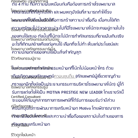
ศัลยแพทย์ ประเทศเกาหลี
ดัง 4 ท่าน ที่มีความฝันเหมือนกันคือต้องการสร้างโรงพยาบาล
โรงพยาบาลศัลยกรรมเฟรช
ศัลยกรรมที่ดีที่สุดในโลก และพบเหตุปัจจัยที่สามารถทำให้โรง
พยาบาลที่ไปถึงฝั่งฝันก็คือการสร้างความน่าเชื่อถือ เมื่อคนไข้เกิด
โรงพยาบาลศัลยกรรมจีเอ็นจี
ความศรัทธาไม่ว่าเวลาจะผ่านไปกี่ปีโรงพยาบาลโน้ตจะคงอยู่ภายในใจ
โรงพยาบาลศัลยกรรมอิมเมจอัพ
ของคนไข้เสมอ ดังนั้นที่โน้ตจะไม่มีการทำศัลยกรรมที่ขายฝันเกินจริง 
โรงพยาบาลศัลยกรรมเจดับเบิลยู
อะไรที่เกิดผลข้างเคียงต่อคนไข้ เลือกที่จะไม่ทำ เห็นแก่ประโยชน์และ
โรงพยาบาลศัลยกรรมมาร์เบิ้ล
ความปลอดภัยของคนไข้เป็นสิ่งสำคัญสุด 
รีวิวศัลยกรรมผู้ชาย
ในส่วนของการทำศัลยกรรมหน้าอกที่โน้ตไม่น้อยหน้าใคร ด้วย
โรงพยาบาลศัลยกรรมมาอิน
เกียรติคุณของศัลยแพทย์
ควอนซุนกึน 
(ศัลยแพทย์ผู้เชี่ยวชาญด้าน
โรงพยาบาลศัลยกรรมนานะ
ทรวงอกอีกทั้งยังเป็นประธานกรรมการบริหารโรงพยาบาลโน้ต) ผู้ได้
โรงพยาบาลศัลยกรรมรูบี
รับการแต่งตั้งให้เป็น MOTIVA PRESTIGE NEW LEADER โดยรางวัลนี้
Certified Consultant
จะมอบให้กับบุคลากรทางการแพทย์ที่ได้รับการยอมรับว่ามีส่วน
คู่มือศัลยกรรม
สนับสนุนในการพัฒนาการเสริมหน้าอก Motiva โดยพิจารณาจาก
ทักษะฝีมืออันโดดเด่นและความน่าเชื่อถือของสถาบันในด้านของการ
ข่าวสารศัลยกรรมเกาหลี
ศัลยกรรมเสริมหน้าอก
รีวิวดูดไขมัน
รีวิวดูดไขมันหน้า