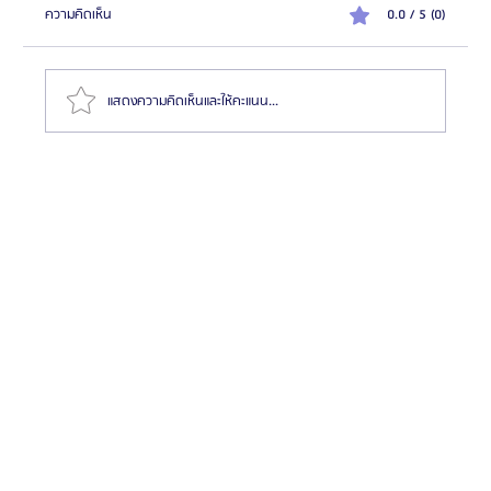
ความคิดเห็น
0.0 / 5 (0)
แสดงความคิดเห็นและให้คะแนน...
รีวิว ศัลยกรรมหน้าอกเพื่ออาชีพนางแบบ โรงพยาบาล
ศัลยกรรมบราวน์ ( Braun Plastic Surgery )