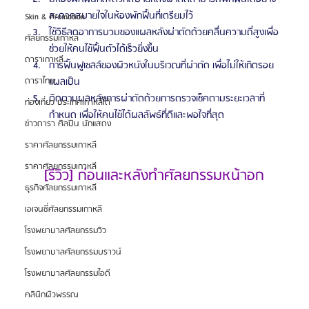
สะดวกสบายใจในห้องพักฟื้นที่เตรียมไว้
Skin & Promotion
ใช้วิธีลดอาการบวมของแผลหลังผ่าตัดด้วยคลื่นความถี่สูงเพื่อ
ศัลยกรรมเกาหลี
ช่วยให้คนไข้ฟื้นตัวได้เร็วยิ่งขึ้น
ดาราเกาหลี
การฟื้นฟูเซลล์ของผิวหนังในบริเวณที่ผ่าตัด เพื่อไม่ให้เกิดรอย
แผลเป็น
ดาราไทย
ติดตามผลหลังการผ่าตัดด้วยการตรวจเช็คตามระยะเวลาที่
ท่องเที่ยว ประเทศเกาหลีใต้
กำหนด เพื่อให้คนไข้ได้ผลลัพธ์ที่ดีและพอใจที่สุด
ข่าวดารา ศิลปิน นักแสดง
ราคาศัลยกรรมเกาหลี
ราคาศัลยกรรมเกาหลี
[รีวิว] ก่อนและหลังทำศัลยกรรมหน้าอก
ธุรกิจศัลยกรรมเกาหลี
เอเจนซี่ศัลยกรรมเกาหลี
โรงพยาบาลศัลยกรรมวิว
โรงพยาบาลศัลยกรรมบราวน์
โรงพยาบาลศัลยกรรมไอดี
คลินิกผิวพรรณ