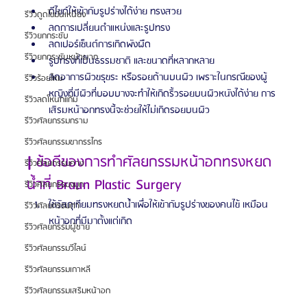
ดีไซด์ให้เข้ากับรูปร่างได้ง่าย ทรงสวย
รีวิวดูดไขมันเหนียง
ลดการเปลี่ยนตำแหน่งและรูปทรง
รีวิวยกกระชับ
ลดเปอร์เซ็นต์การเกิดพังผืด
รีวิวยกกระชับหน้าผาก
รูปทรงที่เป็นธรรมชาติ และขนาดที่หลากหลาย
ลดอาการผิวขรุขระ หรือรอยด้านบนผิว เพราะในกรณีของผู้
รีวิวร้อยไหม
หญิงที่มีผิวที่บอบบางจะทำให้เกิดริ้วรอยบนผิวหนังได้ง่าย การ
รีวิวลดโหนกแก้ม
เสิรมหน้าอกทรงนี้จะช่วยให้ไม่เกิดรอยบนผิว
รีวิวศัลยกรรมกราม
รีวิวศัลยกรรมขากรรไกร
| 
ข้อดีของการทำศัลยกรรมหน้าอกทรงหยด
รีวิวศัลยกรรมคาง
น้ำที่ Braun Plastic Surgery
รีวิวศัลยกรรมจมูก
ใช้วัสดุเทียมทรงหยดน้ำเพื่อให้เข้ากับรูปร่างของคนไข้ เหมือน
รีวิวศัลยกรรมตา
หน้าอกที่มีมาตั้งแต่เกิด
รีวิวศัลยกรรมผู้ชาย
รีวิวศัลยกรรมวีไลน์
รีวิวศัลยกรรมเกาหลี
รีวิวศัลยกรรมเสริมหน้าอก