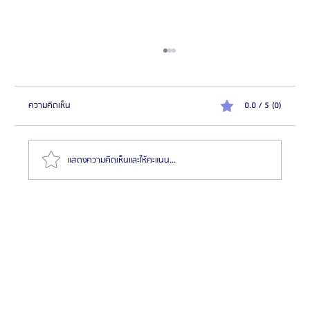
ความคิดเห็น
0.0 / 5 (0)
แสดงความคิดเห็นและให้คะแนน...
รีวิวสวยขึ้น 100% ศัลยกรรม จมูก, โครงหน้า โรง
พยาบาลศัลยกรรมบราวน์ ( Braun Plastic Surgery )