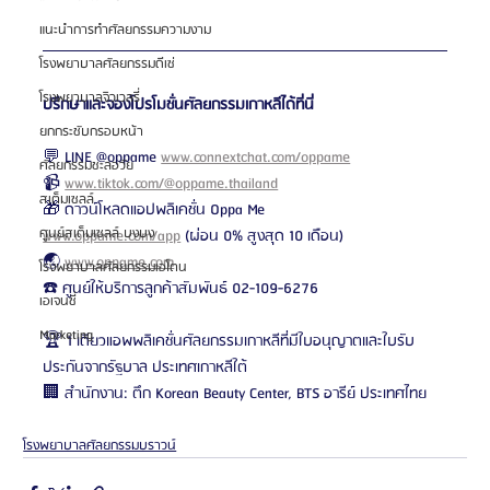
แนะนำการทำศัลยกรรมความงาม
โรงพยาบาลศัลยกรรมดีเซ่
โรงพยาบาลจิวเวลรี่
ปรึกษาและจองโปรโมชั่นศัลยกรรมเกาหลีได้ที่นี่
ยกกระชับกรอบหน้า
💬 LINE @oppame 
www.connextchat.com/oppame
ศัลยกรรมชะลอวัย
📹 
www.tiktok.com/@oppame.thailand
สเต็มเซลล์
🎁 ดาวน์โหลดแอปพลิเคชั่น Oppa Me 
ศูนย์สเต็มเซลล์ บงบง
www.oppame.com/app
 (ผ่อน 0% สูงสุด 10 เดือน)
🌏 
www.oppame.com
โรงพยาบาลศัลยกรรมเอโตน
☎️ ศูนย์ให้บริการลูกค้าสัมพันธ์ 02-109-6276
เอเจนซี่
Marketing
🏆 1 เดียวแอพพลิเคชั่นศัลยกรรมเกาหลีที่มีใบอนุญาตและใบรับ
ประกันจากรัฐบาล ประเทศเกาหลีใต้
🏢 สำนักงาน: ตึก Korean Beauty Center, BTS อารีย์ ประเทศไทย
โรงพยาบาลศัลยกรรมบราวน์