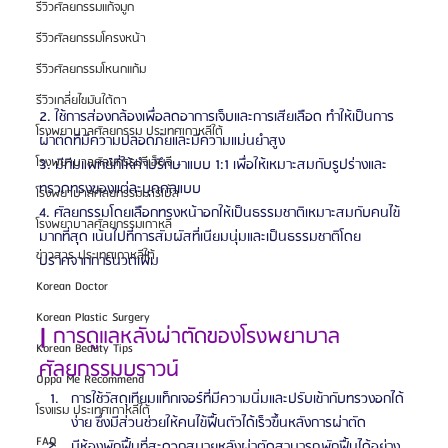
รีวิวศัลยกรรมแก้จมูก
รีวิวศัลยกรรมโครงหน้า
รีวิวศัลยกรรมโหนกแก้ม
รีวิวเกลี่ยไขมันใต้ตา
2. ใช้การส่องกล้องเพื่อลดอาการเจ็บและการเสียเลือด ทำให้เป็นการ
โรงพยาบาลศัลยกรรม ประเทศเกาหลีใต้
ผ่าตัดที่มีความปลอดภัยและมีความแม่นยำสูง
โรงพยาบาลศัลยกรรมจีเอ็นจี
3. มีทีมแพทย์ที่ให้คำปรึกษาแบบ 1:1 เพื่อให้เหมาะสมกับรูปร่างและ
ทรวดทรงของแต่ละบุคคลแบบ
โรงพยาบาลศัลยกรรมมาร์เบิ้ล
4. ศัลยกรรมโดยเลือกทรงหน้าอกให้เป็นธรรมชาติเหมาะสมกับคนไข้
โรงพยาบาลศัลยกรรมเกาหลี
มากที่สุด เน้นไปที่การสัมผัสที่เนียมนุ่มและเป็นธรรมชาติโดย
ข่าวสาร ประเทศเกาหลีใต้
ปราศจากการนวดเพิ่ม
Korean Doctor
Korean Plastic Surgery
| 
การดูแลหลังผ่าตัดของโรงพยาบาล
Korean Beauty Tips
ศัลยกรรมบราวน์
Oppa Me Recommend
การใช้วัสดุเทียมแท็กเจอร์ที่มีความนิ่มและปรับเข้ากับทรวงอกได้
โรงแรม ประเทศเกาหลีใต้
ง่าย ซึ่งมีส่วนช่วยให้คนไข้ฟื้นตัวได้เร็วขึ้นหลังการผ่าตัด
FAQ
มีห้องพักฟื้นที่สะดวกสบายหลังผ่าตัดสามารถพักฟื้นได้อย่าง