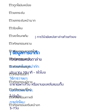
รีวิวดูดไขมันเหนียง
รีวิวยกกระชับ
รีวิวยกกระชับหน้าผาก
รีวิวร้อยไหม
รีวิวลดโหนกแก้ม
| การวินิจฉัยหนังตาล่างด้วยตัวเอง
รีวิวศัลยกรรมกราม
รีวิวศัลยกรรมขากรรไกร
| ข้อมูลการผ่าตัด
ศัลยกรรมหนังตาล่าง
รีวิวศัลยกรรมคาง
ระยะเวลาในการผ่าตัด:
รีวิวศัลยกรรมจมูก
ประมาณ 30นาที ~ 1ชั่วโมง
รีวิวศัลยกรรมตา
วิธีการวางยา:
รีวิวศัลยกรรมผู้ชาย
ยาชาเฉพาะส่วน หรือยานอนหลับแบบตื้น
รีวิวศัลยกรรมวีไลน์
นอนโรงพยาบาล:
ไม่จำเป็น
รีวิวศัลยกรรมเกาหลี
การตัดไหม:
รีวิวศัลยกรรมเสริมหน้าอก
5-7วัน