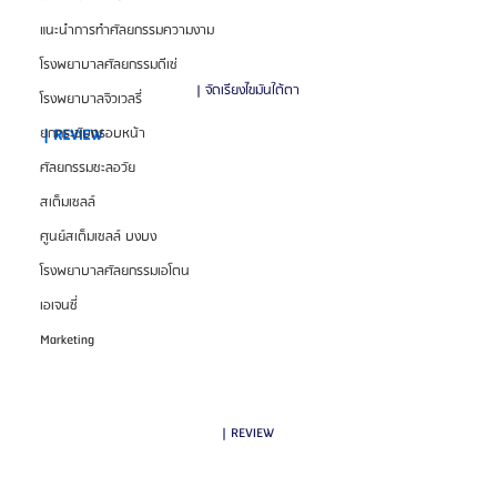
แนะนำการทำศัลยกรรมความงาม
โรงพยาบาลศัลยกรรมดีเซ่
| จัดเรียงไขมันใต้ตา
โรงพยาบาลจิวเวลรี่
| REVIEW
ยกกระชับกรอบหน้า
ศัลยกรรมชะลอวัย
สเต็มเซลล์
ศูนย์สเต็มเซลล์ บงบง
โรงพยาบาลศัลยกรรมเอโตน
เอเจนซี่
Marketing
| REVIEW