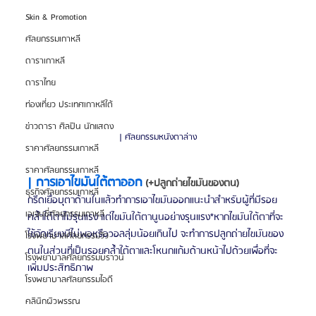
Skin & Promotion
ศัลยกรรมเกาหลี
ดาราเกาหลี
ดาราไทย
ท่องเที่ยว ประเทศเกาหลีใต้
ข่าวดารา ศิลปิน นักแสดง
| ศัลยกรรมหนังตาล่าง
ราคาศัลยกรรมเกาหลี
ราคาศัลยกรรมเกาหลี
| การเอาไขมันใต้ตาออก
 (+ปลูกถ่ายไขมันของตน)
ธุรกิจศัลยกรรมเกาหลี
กรีดเยื่อบุตาด้านในแล้วทำการเอาไขมันออกแนะนำสำหรับผู้ที่มีรอย
เอเจนซี่ศัลยกรรมเกาหลี
คล้ำใต้ตาไม่รุนแรง แต่ไขมันใต้ตานูนอย่างรุนแรง*หากไขมันใต้ตาที่จะ
ใช้จัดเรียงมีไม่พอหรือวอลลุ่มน้อยเกินไป จะทำการปลูกถ่ายไขมันของ
โรงพยาบาลศัลยกรรมวิว
ตนในส่วนที่เป็นรอยคล้ำใต้ตาและโหนกแก้มด้านหน้าไปด้วยเพื่อที่จะ
โรงพยาบาลศัลยกรรมบราวน์
เพิ่มประสิทธิภาพ
โรงพยาบาลศัลยกรรมไอดี
คลินิกผิวพรรณ