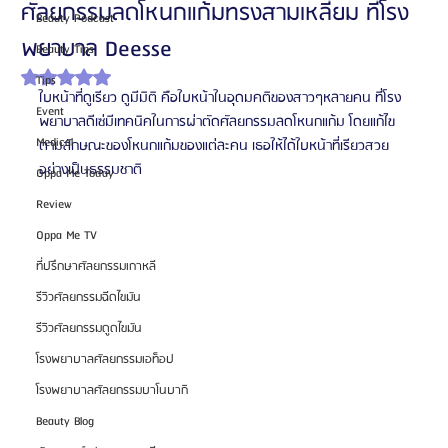
ศัลยกรรมลดโหนกแก้มทรงสามเหลี่ยม ที่โรง
Beauty Podcast
พยาบาล Deesse
Beauty Tips
ได้รับ NaN เต็ม 5 ดาว
Tips
ใบหน้าที่ดูเรียว ดูมีมิติ คือใบหน้าในอุดมคติของสาวๆหลายคน ที่โรง
Event
พยาบาลดีเซ่มีเทคนิคในการผ่าตัดศัลยกรรมลดโหนกแก้ม โดยแก้ไข
Medical
ตามลักษณะของโหนกแก้มของแต่ละคน เธอให้ได้ใบหน้าที่เรียวสวย
อย่างเป็นธรรมชาติ
Oppa Me Today
Review
Oppa Me TV
ที่ปรึกษาศัลยกรรมเกาหลี
รีวิวศัลยกรรมฉีดไขมัน
รีวิวศัลยกรรมดูดไขมัน
โรงพยาบาลศัลยกรรมเอท็อป
โรงพยาบาลศัลยกรรมบาโนบากิ
Beauty Blog