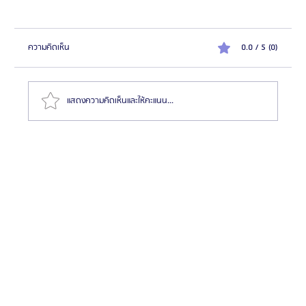
ความคิดเห็น
0.0 / 5 (0)
แสดงความคิดเห็นและให้คะแนน...
สมัครตัวแทน "เอเจนซี่ศัลยกรรมจีน" เทรนด์โอกาสสร้าง
รายได้สูงในตลาด