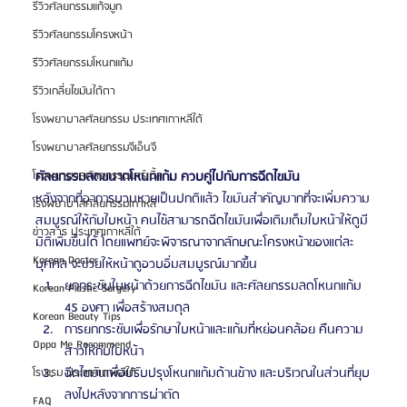
รีวิวศัลยกรรมแก้จมูก
รีวิวศัลยกรรมโครงหน้า
รีวิวศัลยกรรมโหนกแก้ม
รีวิวเกลี่ยไขมันใต้ตา
โรงพยาบาลศัลยกรรม ประเทศเกาหลีใต้
โรงพยาบาลศัลยกรรมจีเอ็นจี
ศัลยกรรมลดขนาดโหนกแก้ม ควบคู่ไปกับการฉีดไขมัน
โรงพยาบาลศัลยกรรมมาร์เบิ้ล
หลังจากที่อาการบวมหายเป็นปกติแล้ว ไขมันสำคัญมากที่จะเพิ่มความ
โรงพยาบาลศัลยกรรมเกาหลี
สมบูรณ์ให้กับใบหน้า คนไข้สามารถฉีดไขมันเพื่อเติมเต็มใบหน้าให้ดูมี
ข่าวสาร ประเทศเกาหลีใต้
มิติเพิ่มขึ้นได้ โดยแพทย์จะพิจารณาจากลักษณะโครงหน้าของแต่ละ
Korean Doctor
บุคคล จะช่วยให้หน้าดูอวบอิ่มสมบูรณ์มากขึ้น
ยกกระชับใบหน้าด้วยการฉีดไขมัน และศัลยกรรมลดโหนกแก้ม 
Korean Plastic Surgery
45 องศา เพื่อสร้างสมดุล
Korean Beauty Tips
การยกกระชับเพื่อรักษาใบหน้าและแก้มที่หย่อนคล้อย คืนความ
Oppa Me Recommend
สาวให้กับใบหน้า
ฉีดไขมันเพื่อปรับปรุงโหนกแก้มด้านข้าง และบริเวณในส่วนที่ยุบ
โรงแรม ประเทศเกาหลีใต้
ลงไปหลังจากการผ่าตัด
FAQ