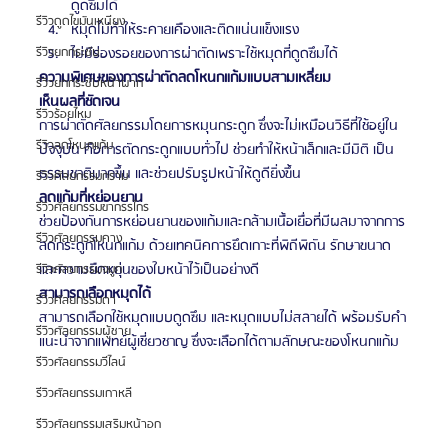
ดูดซึมได้
รีวิวดูดไขมันเหนียง
หมุดไม่ทำให้ระคายเคืองและติดแน่นแข็งแรง
ไม่มีร่องรอยของการผ่าตัดเพราะใช้หมุดที่ดูดซึมได้
รีวิวยกกระชับ
ความพิเศษของการผ่าตัดลดโหนกแก้มแบบสามเหลี่ยม
รีวิวยกกระชับหน้าผาก
เห็นผลที่ชัดเจน
รีวิวร้อยไหม
การผ่าตัดศัลยกรรมโดยการหมุนกระดูก ซึ่งจะไม่เหมือนวิธีที่ใช้อยู่ใน
รีวิวลดโหนกแก้ม
ปัจจุบัน คือการตัดกระดูกแบบทั่วไป ช่วยทำให้หน้าเล็กและมีมิติ เป็น
ธรรมชาติมากขึ้น และช่วยปรับรูปหน้าให้ดูดียิ่งขึ้น
รีวิวศัลยกรรมกราม
ลดแก้มที่หย่อนยาน
รีวิวศัลยกรรมขากรรไกร
ช่วยป้องกันการหย่อนยานของแก้มและกล้ามเนื้อเยื่อที่มีผลมาจากการ
รีวิวศัลยกรรมคาง
ลดกระดูกโหนกแก้ม ด้วยเทคนิคการยึดเกาะที่พิถีพิถัน รักษาขนาด
และความยืดหยุ่นของใบหน้าไว้เป็นอย่างดี
รีวิวศัลยกรรมจมูก
สามารถเลือกหมุดได้
รีวิวศัลยกรรมตา
สามารถเลือกใช้หมุดแบบดูดซึม และหมุดแบบไม่สลายได้ พร้อมรับคำ
รีวิวศัลยกรรมผู้ชาย
แนะนำจากแพทย์ผู้เชี่ยวชาญ ซึ่งจะเลือกได้ตามลักษณะของโหนกแก้ม
รีวิวศัลยกรรมวีไลน์
รีวิวศัลยกรรมเกาหลี
รีวิวศัลยกรรมเสริมหน้าอก