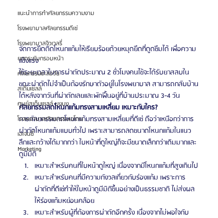
แนะนำการทำศัลยกรรมความงาม
โรงพยาบาลศัลยกรรมดีเซ่
โรงพยาบาลจิวเวลรี่
จัดการยึดติดโหนกแก้มให้เรียบร้อยด้วยหมุดยึดที่ดูดซึมได้ เพื่อความ
ยกกระชับกรอบหน้า
แข็งแรง
ใช้ระยะเวลาในการผ่าตัดประมาณ 2 ชั่วโมงคนไข้จะได้รับยาสลบใน
ศัลยกรรมชะลอวัย
ขณะผ่าตัดไม่จำเป็นต้องรักษาตัวอยู่ในโรงพยาบาล สามารถกลับบ้าน
สเต็มเซลล์
ได้หลังจากวันที่ผ่าตัดเลยและพักฟื้นอยู่ที่บ้านประมาณ 3-4 วัน
ศูนย์สเต็มเซลล์ บงบง
ศัลยกรรมลดโหนกแก้มทรงสามเหลี่ยม เหมาะกับใคร?
การศัลยกรรมลดโหนกแก้มทรงสามเหลี่ยมที่ดีเซ่ ถือว่าเหนือกว่าการ
โรงพยาบาลศัลยกรรมเอโตน
ผ่าตัดโหนกแก้มแบบทั่วไป เพราะสามารถลดขนาดโหนกแก้มในแนว
เอเจนซี่
ลึกและกว้างได้มากกว่า ใบหน้าที่ดูใหญ่ก็จะมีขนาดเล็กกว่าเดิมมากและ
Marketing
ดูมีมิติ
เหมาะสำหรับคนที่ใบหน้าดูใหญ่ เนื่องจากมีโหนกแก้มที่สูงเกินไป
เหมาะสำหรับคนที่มีความกังวลเกี่ยวกับร่องแก้ม เพราะการ
ผ่าตัดที่ดีเซ่ทำให้ใบหน้าดูมีมิติขึ้นอย่างเป็นธรรมชาติ ไม่ส่งผล
ให้ร่องแก้มหย่อนคล้อย
เหมาะสำหรับผู้ที่ต้องการผ่าตัดอีกครั้ง เนื่องจากไม่พอใจกับ