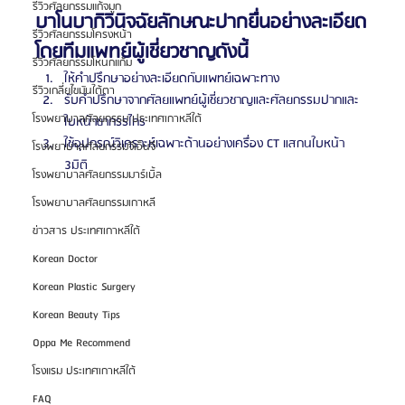
รีวิวศัลยกรรมแก้จมูก
บาโนบากิวินิจฉัยลักษณะปากยื่นอย่างละเอียด
รีวิวศัลยกรรมโครงหน้า
โดยทีมแพทย์ผู้เชี่ยวชาญดังนี้
รีวิวศัลยกรรมโหนกแก้ม
ให้คำปรึกษาอย่างละเอียดกับแพทย์เฉพาะทาง
รีวิวเกลี่ยไขมันใต้ตา
รับคำปรึกษาจากศัลยแพทย์ผู้เชี่ยวชาญและศัลยกรรมปากและ
โรงพยาบาลศัลยกรรม ประเทศเกาหลีใต้
ใบหน้าขากรรไกร
ใช้อุปกรณ์วิเคราะห์เฉพาะด้านอย่างเครื่อง CT แสกนใบหน้า 
โรงพยาบาลศัลยกรรมจีเอ็นจี
3มิติ
โรงพยาบาลศัลยกรรมมาร์เบิ้ล
โรงพยาบาลศัลยกรรมเกาหลี
ข่าวสาร ประเทศเกาหลีใต้
Korean Doctor
Korean Plastic Surgery
Korean Beauty Tips
Oppa Me Recommend
โรงแรม ประเทศเกาหลีใต้
FAQ