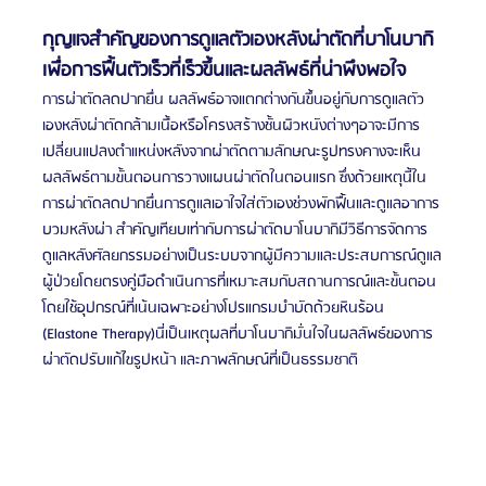
กุญแจสำคัญของการดูแลตัวเองหลังผ่าตัดที่บาโนบากิ
เพื่อการฟื้นตัวเร็วที่เร็วขึ้นและผลลัพธ์ที่น่าพึงพอใจ
การผ่าตัดลดปากยื่น ผลลัพธ์อาจแตกต่างกันขึ้นอยู่กับการดูแลตัว
เองหลังผ่าตัดกล้ามเนื้อหรือโครงสร้างชั้นผิวหนังต่างๆอาจะมีการ
เปลี่ยนแปลงตำแหน่งหลังจากผ่าตัดตามลักษณะรูปทรงคางจะเห็น
ผลลัพธ์ตามขั้นตอนการวางแผนผ่าตัดในตอนแรก ซึ่งด้วยเหตุนี้ใน
การผ่าตัดลดปากยื่นการดูแลเอาใจใส่ตัวเองช่วงพักฟื้นและดูแลอาการ
บวมหลังผ่า สำคัญเทียบเท่ากับการผ่าตัดบาโนบากิมีวิธีการจัดการ
ดูแลหลังศัลยกรรมอย่างเป็นระบบจากผู้มีความและประสบการณ์ดูแล
ผู้ป่วยโดยตรงคู่มือดำเนินการที่เหมาะสมกับสถานการณ์และขั้นตอน
โดยใช้อุปกรณ์ที่เน้นเฉพาะอย่างโปรแกรมบำบัดด้วยหินร้อน 
(Elastone Therapy)นี่เป็นเหตุผลที่บาโนบากิมั่นใจในผลลัพธ์ของการ
ผ่าตัดปรับแก้ไขรูปหน้า และภาพลักษณ์ที่เป็นธรรมชาติ