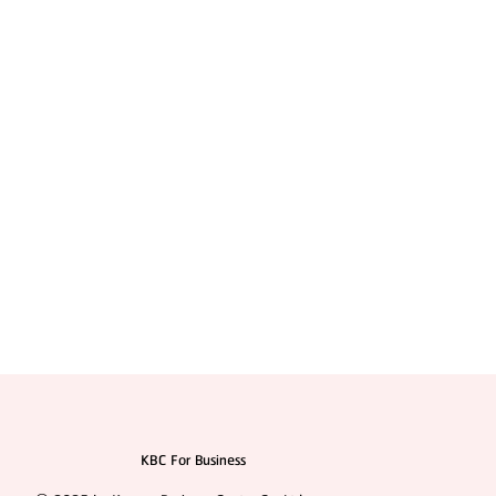
สมัครตัวแทน "เอเจนซี่ศัลยกรรมจีน" เทรนด์โอกาสสร้าง
รายได้สูงในตลาด
KBC For Business