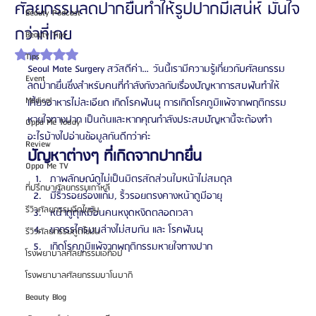
ศัลยกรรมลดปากยื่นทำให้รูปปากมีเสน่ห์ มั่นใจ
Beauty Podcast
กว่าที่เคย
Beauty Tips
ได้รับ NaN เต็ม 5 ดาว
Tips
Seoul Mate Surgery สวัสดีค่า…วันนี้เรามีความรู้เกี่ยวกับศัลยกรรม
Event
ลดปากยื่นซึ่งสำหรับคนที่กำลังกังวลกับเรื่องปัญหาการสบฟันทำให้
Medical
เคี้ยวอาหารไม่ละเอียด เกิดโรคฟันผุ การเกิดโรคภูมิแพ้จากพฤติกรรม
หายใจทางปาก เป็นต้นและหากคุณกำลังประสบปัญหานี้จะต้องทำ
Oppa Me Today
อะไรบ้างไปอ่านข้อมูลกันดีกว่าค่ะ
Review
ปัญหาต่างๆ ที่เกิดจากปากยื่น
Oppa Me TV
ภาพลักษณ์ดูไม่เป็นมิตรสัดส่วนใบหน้าไม่สมดุล
ที่ปรึกษาศัลยกรรมเกาหลี
มีริ้วรอยร่องแก้ม, ริ้วรอยตรงคางหน้าดูมีอายุ
รีวิวศัลยกรรมฉีดไขมัน
หน้าดูดุเหมือนคนหงุดหงิดตลอดเวลา
ขากรรไกรบนล่างไม่สบกัน และ โรคฟันผุ
รีวิวศัลยกรรมดูดไขมัน
เกิดโรคภูมิแพ้จากพฤติกรรมหายใจทางปาก
โรงพยาบาลศัลยกรรมเอท็อป
โรงพยาบาลศัลยกรรมบาโนบากิ
Beauty Blog