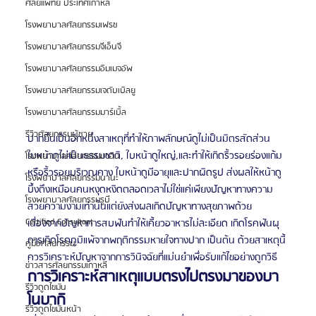
ศัลยแพทย์ ประเทศเกาหลี
โรงพยาบาลศัลยกรรมเฟรช
โรงพยาบาลศัลยกรรมจีเอ็นจี
โรงพยาบาลศัลยกรรมอิมเมจอัพ
โรงพยาบาลศัลยกรรมเจดับเบิลยู
โรงพยาบาลศัลยกรรมมาร์เบิ้ล
รีวิวศัลยกรรมผู้ชาย
ปากยื่นเป็นอีกหนึ่งสาเหตุที่ทำให้ภาพลักษณ์ดูไม่เป็นมิตรสัดส่วน
ใบหน้าดูไม่เป็นธรรมชาติ, ใบหน้าดูใหญ่,และทำให้เกิดริ้วรอยร่องแก้ม
โรงพยาบาลศัลยกรรมมาอิน
หรือริ้วรอยบริเวณคาง ใบหน้าดูมีอายุและปากผิดรูป ส่งผลให้หน้าดู
โรงพยาบาลศัลยกรรมนานะ
บึ้งตึงเหมือนคนหงุดหงิดตลอดเวลาไม่ใช่แค่เพียงปัญหาทางความ
โรงพยาบาลศัลยกรรมรูบี
สวยความงามเท่านั้นแต่ยังส่งผลเกิดปัญหาทางสุขภาพด้วย 
Certified Consultant
เนื่องจากปัญหาการสบฟันทำให้เคี้ยวอาหารไม่ละเอียด เกิดโรคฟันผุ 
การเกิดโรคภูมิแพ้จากพฤติกรรมหายใจทางปาก เป็นต้น ด้วยสาเหตุนี้
คู่มือศัลยกรรม
ควรวิเคราะห์ปัญหาจากการวินิจฉัยที่แม่นยำเพื่อรับแก้ไขอย่างถูกวิธี
ข่าวสารศัลยกรรมเกาหลี
การวิเคราะห์สาเหตุแบบตรงไปตรงมาของบา
รีวิวดูดไขมัน
โนบากิ
รีวิวดูดไขมันหน้า