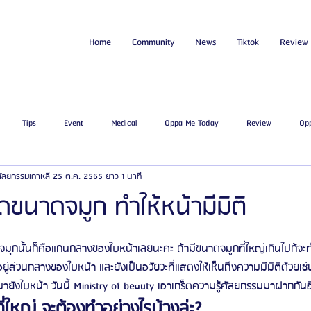
Home
Community
News
Tiktok
Review
Tips
Event
Medical
Oppa Me Today
Review
Op
่ศัลยกรรมเกาหลี
25 ต.ค. 2565
ยาว 1 นาที
ไขมัน
โรงพยาบาลศัลยกรรมเอท็อป
โรงพยาบาลศัลยกรรมบาโนบากิ
Be
ขนาดจมูก ทำให้หน้ามีมิติ
ัลยกรรมจีเอ็นจี
โรงพยาบาลศัลยกรรมอิมเมจอัพ
โรงพยาบาลศัลยกรรมเจดับเบ
 จมุกนั้นก็คือแกนกลางของใบหน้าเลยนะคะ ถ้ามีขนาดจมูกที่ใหญ่เกินไปก้จะ
่อยู่ส่วนกลางของใบหน้า และยังเป็นอวัยวะที่แสดงให้เห็นถึงความมีมิติด้วยเช่
มายังใบหน้า วันนี้ Ministry of beauty เอาเกร็ดความรู้ศัลยกรรมมาฝากกันอ
รรมมาอิน
โรงพยาบาลศัลยกรรมนานะ
โรงพยาบาลศัลยกรรมรูบี
Certif
ี่ใหญ่ จะต้องทำอย่างไรบ้างล่ะ?