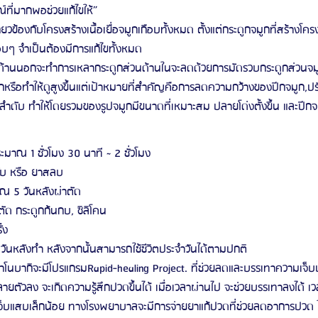
ที่มากพอช่วยแก้ไขให้”
ี่ยวข้องกับโครงสร้างเนื้อเยื่อจมูกเกือบทั้งหมด ตั้งแต่กระดูกจมูกที่สร้างโ
รอบๆ จำเป็นต้องมีการแก้ไขทั้งหมด
ด้านนอกจะทำการเหลากระดูกส่วนด้านในจะลดด้วยการมัดรวบกระดูกส่วนจมูกช
รือทำให้ดูสูงขึ้นแต่เป้าหมายที่สำคัญคือการลดความกว้างของปีกจมูก,ปร
ดับ ทำให้โดยรวมของรูปจมูกมีขนาดที่เหมาะสม ปลายโด่งตั้งขึ้น และปีกจม
มาณ 1 ชั่วโมง 30 นาที ~ 2 ชั่วโมง
ลับ หรือ ยาสลบ
 5 วันหลังผ่าตัด
าตัด กระดูกก้นกบ, ซิลิโคน
้ง
ันหลังทำ หลังจากนั้นสามารถใช้ชีวิตประจำวันได้ตามปกติ
โนบากิจะมีโปรแกรมRapid-healing Project. ที่ช่วยลดและบรรเทาความเจ็
ิ่มคลายตัวลง จะเกิดความรู้สึกปวดขึ้นได้ เมื่อเวลาผ่านไป จะช่วยบรรเทาลงได้ เ
เจ็บแสบเล็กน้อย ทางโรงพยาบาลจะมีการจ่ายยาแก้ปวดที่ช่วยลดอาการปวด ใ