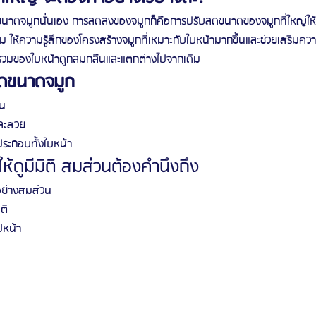
าดจมูกนั่นเอง การลดลงของจมูกก็คือการปรับลดขนาดของจมูกที่ใหญ่ให้พอ
รีวิวดูดไขมันหน้า
รีวิวดูดไขมันเหนียง
ให้ความรู้สึกของโครงสร้างจมูกที่เหมาะกับใบหน้ามากขึ้นและช่วยเสริมคว
ดยรวมของใบหน้าดูกลมกลืนและแตกต่างไปจากเดิม
ลดขนาดจมูก
้น
และสวย
ระกอบทั้งใบหน้า
้ดูมีมิติ สมส่วนต้องคำนึงถึง
นอย่างสมส่วน
ติ
ูปหน้า