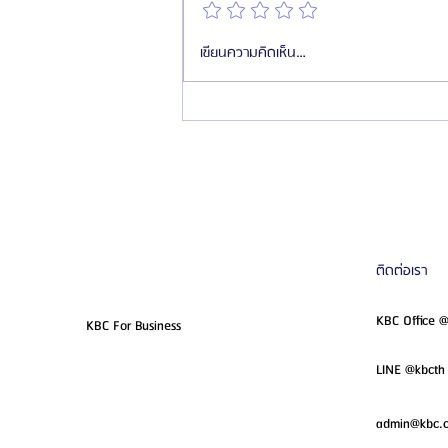
รัฐบาลเกาหลียกให้ “ไทย” เป็นตลาด
เขียนความคิดเห็น…
ศัลยกรรมเกาหลีที่ใหญ่ที่สุดในอาเซียน
ติดต่อเรา
KBC Office 
KBC For Business
LINE @kbcth 
admin@kbc.c