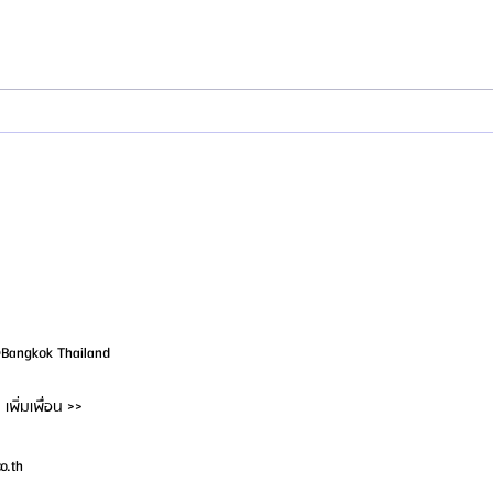
สมัครตัวแทน "เอเจนซี่ศัลยกรรมจีน" เท
เปิด I
รนด์โอกาสสร้างรายได้สูงในตลาด
ประเท
- บินไ
@Bangkok Thailand
เพิ่มเพื่อน >>
o.th