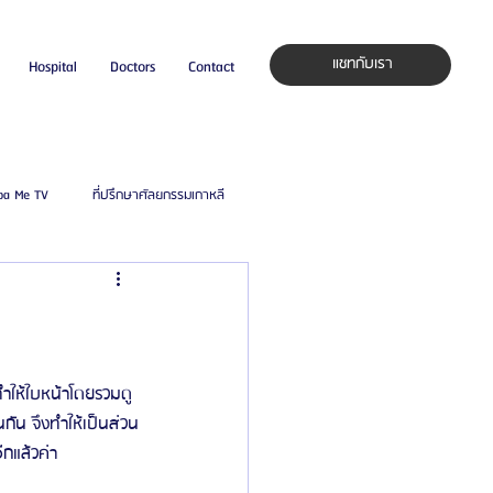
แชทกับเรา
Hospital
Doctors
Contact
pa Me TV
ที่ปรึกษาศัลยกรรมเกาหลี
auty Blog
ศัลยแพทย์ ประเทศเกาหลี
ิลยู
โรงพยาบาลศัลยกรรมมาร์เบิ้ล
ทำให้ใบหน้าโดยรวมดู
นกัน จึงทำให้เป็นส่วน
ีกแล้วค่า
ied Consultant
คู่มือศัลยกรรม