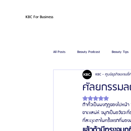
KBC For Business
All Posts
Beauty Podcast
Beauty Tips
KBC - ศูนย์ธุรกิจเอเจนซี
รีวิวศัลยกรรมฉีดไขมัน
รีวิวศัลยกรรมดูด
ศัลยกรรมลด
ได้รับ NaN เต็ม 5 ดาว
โรงพยาบาลศัลยกรรมเฟรช
โรงพยาบาลศ
ถ้าคิ้วเป็นมงกุฎของไปหน้า
ขาดเสน่ห์ จมูกเป็นอวัยวะที
ที่สะดุดตาในครั้งแรกที่มอง
รีวิวศัลยกรรมผู้ชาย
โรงพยาบาลศัลยก
แล้วถ้ามีทรงจมูกท