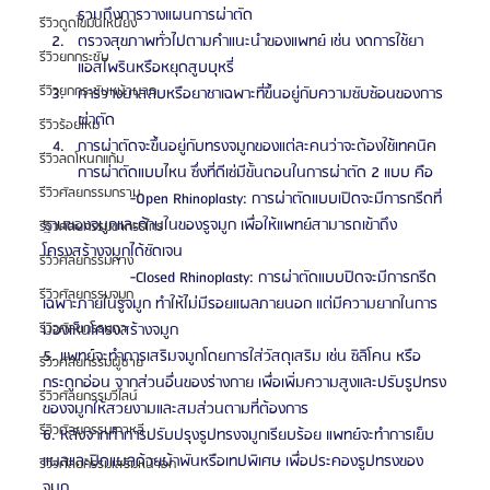
รวมถึงการวางแผนการผ่าตัด
รีวิวดูดไขมันเหนียง
ตรวจสุขภาพทั่วไปตามคำแนะนำของแพทย์ เช่น งดการใช้ยา
รีวิวยกกระชับ
แอสไพรินหรือหยุดสูบบุหรี่
รีวิวยกกระชับหน้าผาก
การวางยาสลบหรือยาชาเฉพาะที่ขึ้นอยู่กับความซับซ้อนของการ
ผ่าตัด
รีวิวร้อยไหม
การผ่าตัดจะขึ้นอยู่กับทรงจมูกของแต่ละคนว่าจะต้องใช้เทคนิค
รีวิวลดโหนกแก้ม
การผ่าตัดแบบไหน ซึ่งที่ดีเซ่มีขั้นตอนในการผ่าตัด 2 แบบ คือ 
รีวิวศัลยกรรมกราม
		-Open Rhinoplasty: การผ่าตัดแบบเปิดจะมีการกรีดที่
ฐานของจมูกและด้านในของรูจมูก เพื่อให้แพทย์สามารถเข้าถึง
รีวิวศัลยกรรมขากรรไกร
โครงสร้างจมูกได้ชัดเจน 
รีวิวศัลยกรรมคาง
		-Closed Rhinoplasty: การผ่าตัดแบบปิดจะมีการกรีด
รีวิวศัลยกรรมจมูก
เฉพาะภายในรูจมูก ทำให้ไม่มีรอยแผลภายนอก แต่มีความยากในการ
มองเห็นโครงสร้างจมูก
รีวิวศัลยกรรมตา
5. แพทย์จะทำการเสริมจมูกโดยการใส่วัสดุเสริม เช่น ซิลิโคน หรือ
รีวิวศัลยกรรมผู้ชาย
กระดูกอ่อน จากส่วนอื่นของร่างกาย เพื่อเพิ่มความสูงและปรับรูปทรง
รีวิวศัลยกรรมวีไลน์
ของจมูกให้สวยงามและสมส่วนตามที่ต้องการ
รีวิวศัลยกรรมเกาหลี
6. หลังจากทำการปรับปรุงรูปทรงจมูกเรียบร้อย แพทย์จะทำการเย็บ
แผลและปิดแผลด้วยผ้าพันหรือเทปพิเศษ เพื่อประคองรูปทรงของ
รีวิวศัลยกรรมเสริมหน้าอก
จมูก