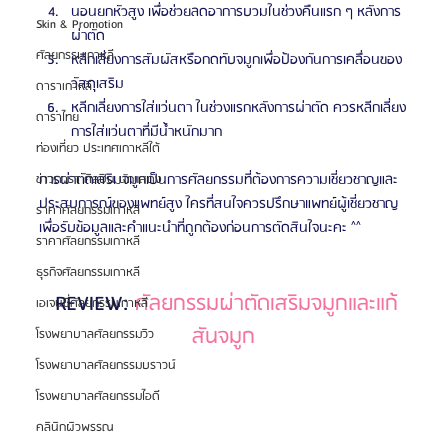
นอนยกหัวสูง เพื่อช่วยลดอาการบวมในช่วงคืนแรก ๆ หลังการ
Skin & Promotion
ผ่าตัด
ศัลยกรรมเกาหลี
หลีกเลี่ยงการสัมผัสหรือกดทับจมูกเพื่อป้องกันการเคลื่อนของ
วัสดุเสริม
ดาราเกาหลี
หลีกเลี่ยงการใส่แว่นตา ในช่วงแรกหลังการผ่าตัด ควรหลีกเลี่ยง
ดาราไทย
การใส่แว่นตาที่มีน้ำหนักมาก
ท่องเที่ยว ประเทศเกาหลีใต้
การผ่าตัดเสริมจมูกเป็นการศัลยกรรมที่ต้องการความเชี่ยวชาญและ
ข่าวดารา ศิลปิน นักแสดง
ประสบการณ์ของแพทย์สูง ใครที่สนใจควรปรึกษาแพทย์ผู้เชี่ยวชาญ
ราคาศัลยกรรมเกาหลี
เพื่อรับข้อมูลและคำแนะนำที่ถูกต้องก่อนการตัดสินใจนะคะ ^^
ราคาศัลยกรรมเกาหลี
ธุรกิจศัลยกรรมเกาหลี
 REVIEW: 
ศัลยกรรมผ่าตัดเสริมจมูกและแก้
เอเจนซี่ศัลยกรรมเกาหลี
สันจมูก
โรงพยาบาลศัลยกรรมวิว
โรงพยาบาลศัลยกรรมบราวน์
โรงพยาบาลศัลยกรรมไอดี
คลินิกผิวพรรณ