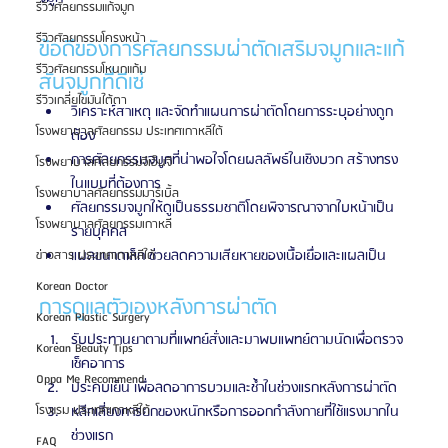
รีวิวศัลยกรรมแก้จมูก
รีวิวศัลยกรรมโครงหน้า
ข้อดีของการศัลยกรรมผ่าตัดเสริมจมูกและแก้
รีวิวศัลยกรรมโหนกแก้ม
สันจมูกที่ดีเซ่
รีวิวเกลี่ยไขมันใต้ตา
วิเคราะห์สาเหตุ และจัดทำแผนการผ่าตัดโดยการระบุอย่างถูก
โรงพยาบาลศัลยกรรม ประเทศเกาหลีใต้
ต้อง
การศัลยกรรมจมูกที่น่าพอใจโดยผลลัพธ์ในเชิงบวก สร้างทรง
โรงพยาบาลศัลยกรรมจีเอ็นจี
ในแบบที่ต้องการ
โรงพยาบาลศัลยกรรมมาร์เบิ้ล
ศัลยกรรมจมูกให้ดูเป็นธรรมชาติโดยพิจารณาจากใบหน้าเป็น
โรงพยาบาลศัลยกรรมเกาหลี
รายบุคคล
แผลขนาดเล็ก ช่วยลดความเสียหายของเนื้อเยื่อและแผลเป็น
ข่าวสาร ประเทศเกาหลีใต้
Korean Doctor
การดูแลตัวเองหลังการผ่าตัด
Korean Plastic Surgery
รับประทานยาตามที่แพทย์สั่งและมาพบแพทย์ตามนัดเพื่อตรวจ
Korean Beauty Tips
เช็คอาการ
Oppa Me Recommend
ประคบเย็น เพื่อลดอาการบวมและช้ำในช่วงแรกหลังการผ่าตัด
หลีกเลี่ยงการยกของหนักหรือการออกกำลังกายที่ใช้แรงมากใน
โรงแรม ประเทศเกาหลีใต้
ช่วงแรก
FAQ