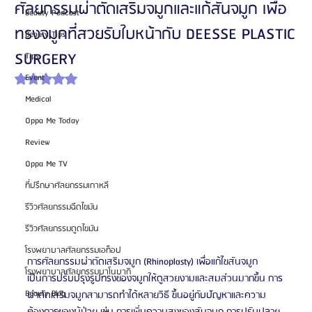
ศัลยกรรมผ่าตัดเสริมจมูกและแก้สันจมูก เพื่อ
Beauty Podcast
ทรงจมูกที่สวยรับใบหน้ากับ DEESSE PLASTIC
Beauty Tips
SURGERY
Tips
Event
ได้รับ NaN เต็ม 5 ดาว
Medical
Oppa Me Today
Review
Oppa Me TV
ที่ปรึกษาศัลยกรรมเกาหลี
รีวิวศัลยกรรมฉีดไขมัน
รีวิวศัลยกรรมดูดไขมัน
โรงพยาบาลศัลยกรรมเอท็อป
การศัลยกรรมผ่าตัดเสริมจมูก (Rhinoplasty) เพื่อแก้ไขสันจมูก
โรงพยาบาลศัลยกรรมบาโนบากิ
เป็นการปรับปรุงรูปทรงของจมูกให้ดูสวยงามและสมส่วนมากขึ้น การ
Beauty Blog
ผ่าตัดเสริมจมูกสามารถทำได้หลายวิธี ขึ้นอยู่กับปัญหาและความ