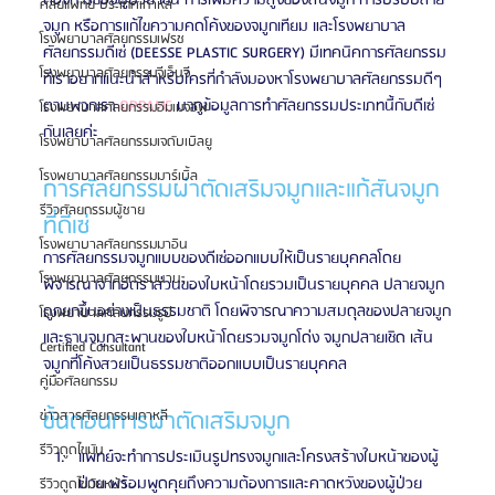
ต้องการของผู้ป่วย เช่น การเพิ่มความสูงของสันจมูก การปรับปลาย
ศัลยแพทย์ ประเทศเกาหลี
จมูก หรือการแก้ไขความคดโค้งของจมูกเทียม และโรงพยาบาล
โรงพยาบาลศัลยกรรมเฟรช
ศัลยกรรมดีเซ่ (DEESSE PLASTIC SURGERY) มีเทคนิคการศัลยกรรม
โรงพยาบาลศัลยกรรมจีเอ็นจี
ที่เราอยากแนะนำสำหรับใครที่กำลังมองหาโรงพยาบาลศัลยกรรมดีๆ 
ตามพวกเรา 
OPPAME 
มาดูข้อมูลการทำศัลยกรรมประเภทนี้กับดีเซ่
โรงพยาบาลศัลยกรรมอิมเมจอัพ
กันเลยค่ะ
โรงพยาบาลศัลยกรรมเจดับเบิลยู
โรงพยาบาลศัลยกรรมมาร์เบิ้ล
การศัลยกรรมผ่าตัดเสริมจมูกและแก้สันจมูก
รีวิวศัลยกรรมผู้ชาย
ที่ดีเซ่
โรงพยาบาลศัลยกรรมมาอิน
การศัลยกรรมจมูกแบบของดีเซ่ออกแบบให้เป็นรายบุคคลโดย
โรงพยาบาลศัลยกรรมนานะ
พิจารณาจากอัตราส่วนของใบหน้าโดยรวมเป็นรายบุคคล ปลายจมูก
ถูกยกขึ้นอย่างเป็นธรรมชาติ โดยพิจารณาความสมดุลของปลายจมูก
โรงพยาบาลศัลยกรรมรูบี
และฐานจมูกสะพานของใบหน้าโดยรวมจมูกโด่ง จมูกปลายเชิด เส้น
Certified Consultant
จมูกที่โค้งสวยเป็นธรรมชาติออกแบบเป็นรายบุคคล
คู่มือศัลยกรรม
ขั้นตอนการผ่าตัดเสริมจมูก
ข่าวสารศัลยกรรมเกาหลี
รีวิวดูดไขมัน
แพทย์จะทำการประเมินรูปทรงจมูกและโครงสร้างใบหน้าของผู้
ป่วย พร้อมพูดคุยถึงความต้องการและคาดหวังของผู้ป่วย 
รีวิวดูดไขมันหน้า