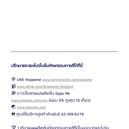
ปรึกษาและจองโปรโมชั่นศัลยกรรมเกาหลีได้ที่นี่
💬 LINE @oppame 
www.connextchat.com/oppame
📹 
www.tiktok.com/@oppame.thailand
🎁 ดาวน์โหลดแอปพลิเคชั่น Oppa Me 
www.oppame.com/app
 (ผ่อน 0% สูงสุด 10 เดือน)
🌏 
www.oppame.com
☎️ ศูนย์ให้บริการลูกค้าสัมพันธ์ 02-109-6276
🏆 1 เดียวแอพพลิเคชั่นศัลยกรรมเกาหลีที่มีใบอนุญาตและใบรับ