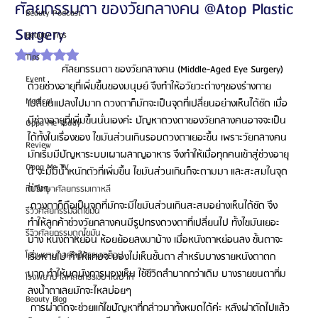
ศัลยกรรมตา ของวัยกลางคน @Atop Plastic
Beauty Podcast
Surgery
Beauty Tips
ได้รับ NaN เต็ม 5 ดาว
Tips
            ศัลยกรรมตา ของวัยกลางคน (Middle-Aged Eye Surgery) 
Event
ด้วยช่วงอายุที่เพิ่มขึ้นของมนุษย์ จึงทำให้อวัยวะต่างๆของร่างกาย 
Medical
เปลี่ยนแปลงไปมาก ดวงตาก็มักจะเป็นจุดที่เปลี่ยนอย่างเห็นได้ชัด เมื่อ
มีช่วงอายุที่เพิ่มขึ้นนั่นเองค่ะ ปัญหาดวงตาของวัยกลางคนอาจจะเป็น
Oppa Me Today
ได้ทั้งในเรื่องของ ไขมันส่วนเกินรอบดวงตาเยอะขึ้น เพราะวัยกลางคน
Review
มักเริ่มมีปัญหาระบบเผาผลาญอาหาร จึงทำให้เมื่อทุกคนเข้าสู่ช่วงอายุ
Oppa Me TV
นี้ จะมีมีน้ำหนักตัวที่เพิ่มขึ้น ไขมันส่วนเกินก็จะตามมา และสะสมในจุด
ต่างๆ
ที่ปรึกษาศัลยกรรมเกาหลี
 ดวงตาก็ถือเป็นจุดที่มักจะมีไขมันส่วนเกินสะสมอย่างเห็นได้ชัด จึง
รีวิวศัลยกรรมฉีดไขมัน
ทำให้ลูกค้าช่วงวัยกลางคนมีรูปทรงดวงตาที่เปลี่ยนไป ทั้งไขมันเยอะ
รีวิวศัลยกรรมดูดไขมัน
บ้าง หนังตาหย่อน ห้อยย้อยลงมาบ้าง เมื่อหนังตาหย่อนลง ชั้นตาจะ
โรงพยาบาลศัลยกรรมเอท็อป
เริ่มหายไป ทำให้แทบจะมองไม่เห็นชั้นตา สำหรับบางรายหนังตาตก
มาก ทำให้บดบังการมองเห็น ใช้ชีวิตลำบากกว่าเดิม บางรายขนตาทิ่ม
โรงพยาบาลศัลยกรรมบาโนบากิ
ลงน้ำตาเลยมักจะไหลบ่อยๆ
Beauty Blog
 การผ่าตัดจะช่วยแก้ไขปัญหาที่กล่าวมาทั้งหมดได้ค่ะ หลังผ่าตัดไปแล้ว