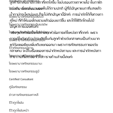
ศัลยแพทย์ ประเทศเกาหลี
ลูกค้าจะกลับมามีดวงตาที่สดใสขึ้น ไขมันรอบดวงตาหายไป ชั้นตาชัด
กว่าเดิม เริ่มกลับมามองเห็นได้ตามปกติ ผู้ที่มีปัญหาขนตาทิ่มลงแล้ว
โรงพยาบาลศัลยกรรมเฟรช
น้ำตามักจะไหลบ่อยๆ ก็จะไม่เกิดปัญหานี้อีกค่ะ การผ่าตัดได้ทั้งดวงตา
โรงพยาบาลศัลยกรรมจีเอ็นจี
คู่ใหม่ ที่ทำให้มองโดยรวมแล้วอ่อนเยาว์ขึ้น และได้ใช้ชีวิตโดยไม่มี
โรงพยาบาลศัลยกรรมอิมเมจอัพ
ปัญหาการมองเห็นค่ะ
โรงพยาบาลศัลยกรรมเจดับเบิลยู
 จริงๆแล้วหัวข้อนี้จะไม่ต่างจากหัวข้อการแก้ไขหนังตาที่ตกค่ะ เพราะ
การแก้ไขดังกล่าวมักจะเกิดขึ้นกับลูกค้าช่วงวัยกลางคนเป็นส่วนมาก 
โรงพยาบาลศัลยกรรมมาร์เบิ้ล
แต่ต้องขอเขียนเพิ่มเติมแยกออกมา เพราะการศัลยกรรมตาของวัย
รีวิวศัลยกรรมผู้ชาย
กลางคน จะมีในเรื่องของการผ่าตัดหนังตาบน และการผ่าตัดหนังตา
โรงพยาบาลศัลยกรรมมาอิน
ล่าง ตามที่แสดงเอาไว้ในตารางด้านล่างนี้เลยค่ะ
โรงพยาบาลศัลยกรรมนานะ
โรงพยาบาลศัลยกรรมรูบี
Certified Consultant
คู่มือศัลยกรรม
ข่าวสารศัลยกรรมเกาหลี
รีวิวดูดไขมัน
รีวิวดูดไขมันหน้า