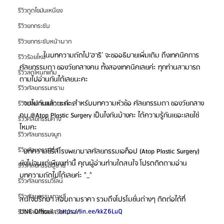
รีวิวดูดไขมันเหนียง
รีวิวยกกระชับ
รีวิวยกกระชับหน้าผาก
            ในบทความถัดไป‘ฮาริ’ จะขออธิบายเพิ่มเติม ถึงเทคนิคการ
รีวิวร้อยไหม
ศัลยกรรมตา ของวัยกลางคน ทั้งสองเทคนิคเลยค่ะ ทุกท่านสามารถ
รีวิวลดโหนกแก้ม
ตามไปอ่านกันได้เลยนะคะ
รีวิวศัลยกรรมกราม
  จบไปกันแล้วนะคะ สำหรับบทความหัวข้อ ศัลยกรรมตา ของวัยกลาง
รีวิวศัลยกรรมขากรรไกร
คน @Atop Plastic Surgery เป็นไงกันบ้างคะ ได้ความรู้กันเยอะเลยใช่
รีวิวศัลยกรรมคาง
ไหมคะ
รีวิวศัลยกรรมจมูก
รีวิวศัลยกรรมตา
  บทความซีรี่ส์โรงพยาบาลศัลยกรรมเอท็อป (Atop Plastic Surgery) 
ยังไม่จบแต่เพียงเท่านี้ คุณผู้อ่านท่านใดสนใจ โปรดติดตามอ่าน
รีวิวศัลยกรรมผู้ชาย
บทความถัดไปได้เลยค่ะ ^_^
รีวิวศัลยกรรมวีไลน์
รีวิวศัลยกรรมเกาหลี
สนใจปรึกษา สอบถามราคา รวมถึงโปรโมชั่นต่างๆ ติดต่อได้ที่
LINE Officail : 
https://lin.ee/kkZ6LuQ
รีวิวศัลยกรรมเสริมหน้าอก