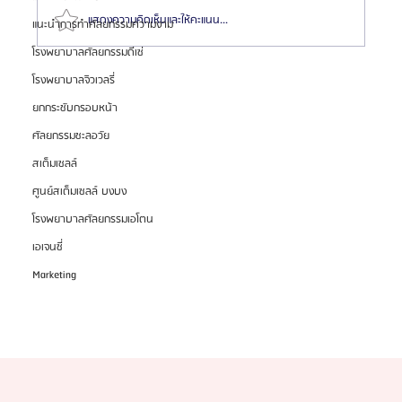
แสดงความคิดเห็นและให้คะแนน...
แนะนำการทำศัลยกรรมความงาม
โรงพยาบาลศัลยกรรมดีเซ่
โรงพยาบาลจิวเวลรี่
สมัครตัวแทน "เอเจนซี่ศัลยกรรมจีน" เทรนด์โอกาสสร้าง
ยกกระชับกรอบหน้า
รายได้สูงในตลาด
ศัลยกรรมชะลอวัย
สเต็มเซลล์
ศูนย์สเต็มเซลล์ บงบง
โรงพยาบาลศัลยกรรมเอโตน
เอเจนซี่
Marketing