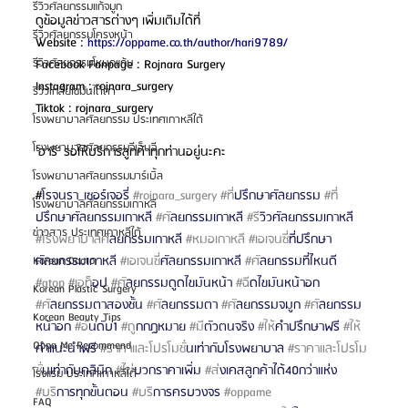
รีวิวศัลยกรรมแก้จมูก
ดูข้อมูลข่าวสารต่างๆ เพิ่มเติมได้ที่
รีวิวศัลยกรรมโครงหน้า
Website : 
https://oppame.co.th/author/hari9789/
รีวิวศัลยกรรมโหนกแก้ม
Facebook Fanpage : Rojnara Surgery
Instagram : rojnara_surgery
รีวิวเกลี่ยไขมันใต้ตา
Tiktok : rojnara_surgery
โรงพยาบาลศัลยกรรม ประเทศเกาหลีใต้
โรงพยาบาลศัลยกรรมจีเอ็นจี
‘ฮาริ’ รอให้บริการลูกค้าทุกท่านอยู่นะคะ
โรงพยาบาลศัลยกรรมมาร์เบิ้ล
#
โรจนรา_เซอร์เจอรี่ 
#rojnara_surgery
#ท
ี่ปรึกษาศัลยกรรม 
#ท
โรงพยาบาลศัลยกรรมเกาหลี
ปรึกษาศัลยกรรมเกาหลี 
#ศ
ัลยกรรมเกาหลี 
#ร
ีวิวศัลยกรรมเกาหลี 
ข่าวสาร ประเทศเกาหลีใต้
#โรงพยาบาลศ
ัลยกรรมเกาหลี 
#หมอเกาหล
ี 
#เอเจนซ
ี่ที่ปรึกษา
ศัลยกรรมเกาหลี 
#เอเจนซ
ี่ศัลยกรรมเกาหลี 
#ศ
ัลยกรรมที่ไหนดี 
Korean Doctor
#atop
#เอท
็อป 
#ศ
ัลยกรรมดูดไขมันหน้า 
#ฉ
ีดไขมันหน้าอก 
Korean Plastic Surgery
#ศ
ัลยกรรมตาสองชั้น 
#ศ
ัลยกรรมตา 
#ศ
ัลยกรรมจมูก 
#ศ
ัลยกรรม
Korean Beauty Tips
หน้าอก 
#อ
ันดับ1 
#ถ
ูกกฎหมาย 
#ม
ีตัวตนจริง 
#ให
้คำปรึกษาฟรี 
#ให
Oppa Me Recommend
คำแนะนำฟรี 
#ราคาและโปรโมช
ั่นเท่ากับโรงพยาบาล 
#ราคาและโปรโม
ช
ั่นเท่ากับคลินิก 
#ไม
่บวกราคาเพิ่ม 
#ส
่งเคสลูกค้าได้40กว่าแห่ง 
โรงแรม ประเทศเกาหลีใต้
#บร
ิการทุกขั้นตอน 
#บร
ิการครบวงจร 
#oppame
FAQ