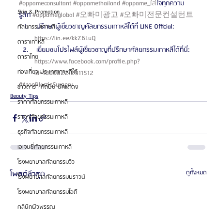
#oppameconsultant
#oppamethailand
#oppame_ใส
่ใจทุกความ
Skin & Promotion
รู้สึก 
#oppameglobal
#오빠미광고
#오빠미전문컨설턴트
 ปรึกษาผู้เชี่ยวชาญศัลยกรรมเกาหลีได้ที่ LINE Official: 
ศัลยกรรมเกาหลี
https://lin.ee/kkZ6LuQ 
ดาราเกาหลี
 เยี่ยมชมโปรไฟล์ผู้เชี่ยวชาญที่ปรึกษาศัลยกรรมเกาหลีได้ที่นี่: 
ดาราไทย
https://www.facebook.com/profile.php?
ท่องเที่ยว ประเทศเกาหลีใต้
id=100082212911512 
#AtopPlasticSurgery
ข่าวดารา ศิลปิน นักแสดง
Beauty Tips
ราคาศัลยกรรมเกาหลี
ราคาศัลยกรรมเกาหลี
ธุรกิจศัลยกรรมเกาหลี
เอเจนซี่ศัลยกรรมเกาหลี
โรงพยาบาลศัลยกรรมวิว
โพสต์ล่าสุด
ดูทั้งหมด
โรงพยาบาลศัลยกรรมบราวน์
โรงพยาบาลศัลยกรรมไอดี
คลินิกผิวพรรณ