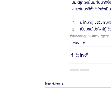
ปมหลุดดังนั้นบาโนบากิจึง
และบาโนบากิตั้งใจว่าถ้าเ
—————
 ปรึกษาผู้เชี่ยวชาญศั
 เยี่ยมชมโปรไฟล์ผู้เช
#BanobagiPlasticSurgery
Beauty Tips
โพสต์ล่าสุด