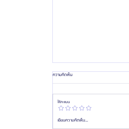
ความคิดเห็น
ให้คะแนน
รัฐบาลเกาหลียกให้ “ไทย” เป็นตลาด
เขียนความคิดเห็น…
ศัลยกรรมเกาหลีที่ใหญ่ที่สุดในอาเซียน