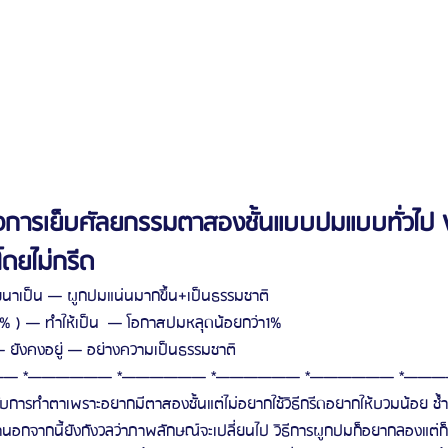
การเย็บศัลยกรรมตาสองชั้นแบบปมแบบทั่วไป
โดยไม่กรีด
นาเป็น — ผูกปมแน่นมากขึ้น+เป็นธรรมชาติ
% ) — ทำให้เป็น  — โอกาสปมหลุดน้อยกว่า1%
 ยังคงอยู่ — อย่างความเป็นธรรมชาติ
— *—————— *—————— *—————— *—————— *——
บการทำตาเพราะอยากมีตาสองชั้นแต่ไม่อยากใช้วิธีกรีดอยากให้บวมน้อย ช้ำ
อกจากนี้ยังกังวลว่าภาพลักษณ์จะเปลี่ยนไป วิธีการผูกปมก็อยากลองแต่ก็ล