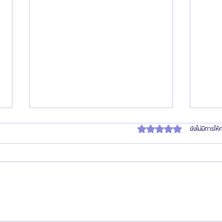
ได้รับ 0 เต็ม 5 ดาว
ยังไม่มีการให
สมัครตัวแทน "เอเจนซี่ศัลยกรรมจีน" เท
เปิด I
รนด์โอกาสสร้างรายได้สูงในตลาด
ประเท