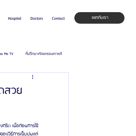
แชทกับเรา
Hospital
Doctors
Contact
pa Me TV
ที่ปรึกษาศัลยกรรมเกาหลี
auty Blog
ศัลยแพทย์ ประเทศเกาหลี
ีดสวย
ิลยู
โรงพยาบาลศัลยกรรมมาร์เบิ้ล
กรีด เมื่อก่อนการใช้
ied Consultant
คู่มือศัลยกรรม
ยของวิธีการเย็บปมแต่