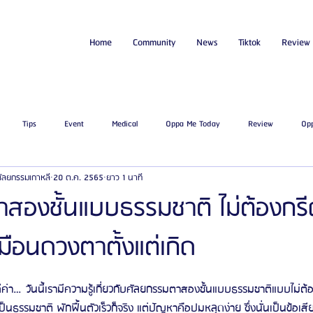
Home
Community
News
Tiktok
Review
Tips
Event
Medical
Oppa Me Today
Review
Op
่ศัลยกรรมเกาหลี
20 ต.ค. 2565
ยาว 1 นาที
ไขมัน
โรงพยาบาลศัลยกรรมเอท็อป
โรงพยาบาลศัลยกรรมบาโนบากิ
Be
สองชั้นแบบธรรมชาติ ไม่ต้องกร
มือนดวงตาตั้งแต่เกิด
ัลยกรรมจีเอ็นจี
โรงพยาบาลศัลยกรรมอิมเมจอัพ
โรงพยาบาลศัลยกรรมเจดับเบ
ค่า…วันนี้เรามีความรู้เกี่ยวกับศัลยกรรมตาสองชั้นแบบธรรมชาติแบบไม่ต้อง
รรมมาอิน
โรงพยาบาลศัลยกรรมนานะ
โรงพยาบาลศัลยกรรมรูบี
Certif
นธรรมชาติ พักฟื้นตัวเร็วก็จริง แต่ปัญหาคือปมหลุดง่าย ซึ่งนั่นเป็นข้อเสี