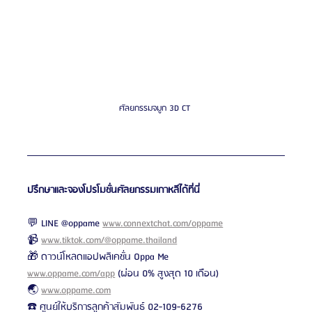
ศัลยกรรมจมูก 3D CT 
ปรึกษาและจองโปรโมชั่นศัลยกรรมเกาหลีได้ที่นี่
💬 LINE @oppame 
www.connextchat.com/oppame
📹 
www.tiktok.com/@oppame.thailand
🎁 ดาวน์โหลดแอปพลิเคชั่น Oppa Me 
www.oppame.com/app
 (ผ่อน 0% สูงสุด 10 เดือน)
🌏 
www.oppame.com
☎️ ศูนย์ให้บริการลูกค้าสัมพันธ์ 02-109-6276