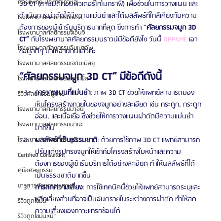
ศัลยแพทย์ ประเทศเกาหลี
3D CT (สามมิติคอมพิวเตอร์โทโมกราฟี) เพื่อช่วยในการวางแผน และ
ดำเนินการผ่าตัดให้มีความแม่นยำและได้ผลลัพธ์ที่ใกล้เคียงกับความ
โรงพยาบาลศัลยกรรมเฟรช
ต้องการของผู้เข้ารับบริการมากที่สุด ซึ่งการทำ “
ศัลยกรรมจมูก 3D 
โรงพยาบาลศัลยกรรมจีเอ็นจี
CT” 
กับโรงพยาบาลศัลยกรรมบราวน์มีข้อดียังไง วันนี้ 
OPPAME
 เอา
โรงพยาบาลศัลยกรรมอิมเมจอัพ
ข้อมูลดีๆ มาให้อ่านกันแล้วค่ะ
โรงพยาบาลศัลยกรรมเจดับเบิลยู
“ศัลยกรรมจมูก 3D CT” มีข้อดีดังนี้
โรงพยาบาลศัลยกรรมมาร์เบิ้ล
การวางแผนที่แม่นยำ
: ภาพ 3D CT ช่วยให้แพทย์สามารถมอง
รีวิวศัลยกรรมผู้ชาย
เห็นโครงสร้างภายในของจมูกอย่างละเอียด เช่น กระดูก, กระดูก
โรงพยาบาลศัลยกรรมมาอิน
อ่อน, และเนื้อเยื่อ ซึ่งช่วยให้การวางแผนผ่าตัดมีความแม่นยำ
โรงพยาบาลศัลยกรรมนานะ
มากขึ้น
ผลลัพธ์ที่เป็นธรรมชาติ
: ด้วยการใช้ภาพ 3D CT แพทย์สามารถ
โรงพยาบาลศัลยกรรมรูบี
ปรับแต่งรูปทรงจมูกให้เข้ากับโครงสร้างใบหน้าและความ
Certified Consultant
ต้องการของผู้เข้ารับบริการได้อย่างละเอียด ทำให้ผลลัพธ์ที่ได้
คู่มือศัลยกรรม
เป็นธรรมชาติมากขึ้น
ข่าวสารศัลยกรรมเกาหลี
การลดความเสี่ยง
: การใช้เทคนิคนี้ช่วยให้แพทย์สามารถระบุและ
หลีกเลี่ยงส่วนที่อาจเป็นอันตรายในระหว่างการผ่าตัด ทำให้ลด
รีวิวดูดไขมัน
ความเสี่ยงของภาวะแทรกซ้อนได้
รีวิวดูดไขมันหน้า