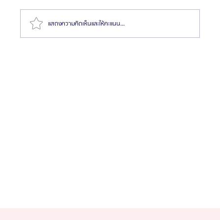
แสดงความคิดเห็นและให้คะแนน...
รวมสุดยอดรีวิว 14 รพ.ศัลยกรรมผู้ชายที่เกาหลี แบบคัด
มาแล้ว! 2025