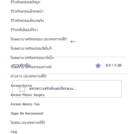
รีวิวศัลยกรรมแก้จมูก
รีวิวศัลยกรรมโครงหน้า
รีวิวศัลยกรรมโหนกแก้ม
รีวิวเกลี่ยไขมันใต้ตา
โรงพยาบาลศัลยกรรม ประเทศเกาหลีใต้
โรงพยาบาลศัลยกรรมจีเอ็นจี
โรงพยาบาลศัลยกรรมมาร์เบิ้ล
ความคิดเห็น
0.0 / 5 (0)
โรงพยาบาลศัลยกรรมเกาหลี
ข่าวสาร ประเทศเกาหลีใต้
Korean Doctor
แสดงความคิดเห็นและให้คะแนน...
Korean Plastic Surgery
Korean Beauty Tips
สมัครตัวแทน "เอเจนซี่ศัลยกรรมจีน" เทรนด์โอกาสสร้าง
Oppa Me Recommend
รายได้สูงในตลาด
โรงแรม ประเทศเกาหลีใต้
FAQ