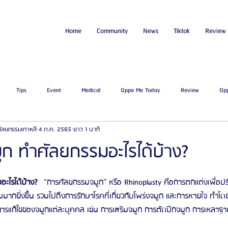
Home
Community
News
Tiktok
Review
Tips
Event
Medical
Oppa Me Today
Review
Op
่ศัลยกรรมเกาหลี
4 ต.ค. 2565
ยาว 1 นาที
ไขมัน
โรงพยาบาลศัลยกรรมเอท็อป
โรงพยาบาลศัลยกรรมบาโนบากิ
Be
 จมูก ทำศัลยกรรมอะไรได้บ้าง?
ัลยกรรมจีเอ็นจี
โรงพยาบาลศัลยกรรมอิมเมจอัพ
โรงพยาบาลศัลยกรรมเจดับเบ
มอะไรได้บ้าง?
   “การศัลยกรรมจมูก” หรือ Rhinoplasty คือการตกแต่งเพื่อปร
ากยิ่งขึ้น รวมไปถึงการรักษาโรคที่เกี่ยวกับโพร่งจมูก และการหายใจ ทำโดย
กับการแก้ไขของจมูกแต่ละบุคคล เช่น การเสริมจมูก การตัดปีกจมูก การเหลา
รรมมาอิน
โรงพยาบาลศัลยกรรมนานะ
โรงพยาบาลศัลยกรรมรูบี
Certif