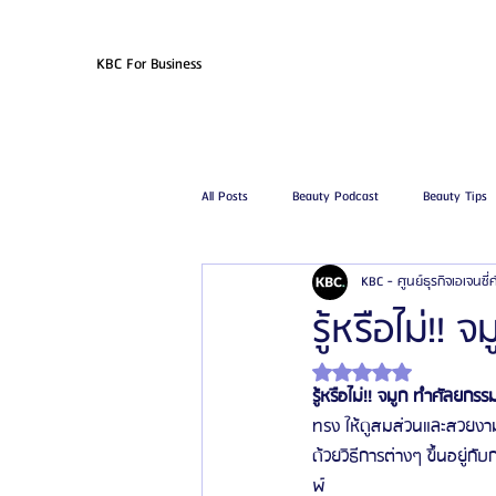
KBC For Business
All Posts
Beauty Podcast
Beauty Tips
KBC - ศูนย์ธุรกิจเอเจนซี
รีวิวศัลยกรรมฉีดไขมัน
รีวิวศัลยกรรมดูด
รู้หรือไม่!!
ได้รับ NaN เต็ม 5 ดาว
โรงพยาบาลศัลยกรรมเฟรช
โรงพยาบาลศ
รู้หรือไม่!! จมูก ทำศัลยกรร
ทรง ให้ดูสมส่วนและสวยงามม
ด้วยวิธีการต่างๆ ขึ้นอยู่
รีวิวศัลยกรรมผู้ชาย
โรงพยาบาลศัลยก
พ์