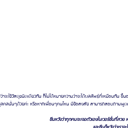
าจะใช้วัสดุชนิดเดียวกัน ก็ไม่ได้หมายความว่าจะได้ผลลัพธ์ที่เหมือนกัน ขึ้น
ุลคลนั่นๆด้วยค่ะ หรือหากเพื่อนๆคนไหน มีข้อสงสัย สามารถสอบถามพูดค
ซีนหวังว่าทุกคนจะเจอตัวเองในเวอร์ชั่นที่สวย หล่
และซีนก็หวังว่าเราจะไ