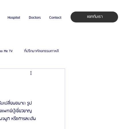
แชทกับเรา
Hospital
Doctors
Contact
pa Me TV
ที่ปรึกษาศัลยกรรมเกาหลี
auty Blog
ศัลยแพทย์ ประเทศเกาหลี
ิลยู
โรงพยาบาลศัลยกรรมมาร์เบิ้ล
ับเปลี่ยนขนาด รูป
แพทย์ผู้เชี่ยวชาญ
ฐานจมูก หรือการลดฮัม
ied Consultant
คู่มือศัลยกรรม