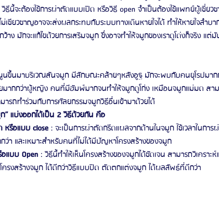
ิธีนี้จะต้องใช้การผ่าตัดแบบเปิด หรือวิธี open จำเป็นต้องใช้แพทย์ผู้เชี่ยว
ถ้าไม่เชียวชาญอาจจะส่งผลกระทบกับระบบทางเดินหายใจได้ ทำให้หายใจลำบา
กว้าง มักจะแก้ไขด้วยการเสริมจมูก ซึ่งอาจทำให้จมูกของเราดูโด่งก็จริง แต่ม
ี่นูนขึ้นมาบริเวณสันจมูก มีลักษณะคล้ายๆหลังอูฐ มักจะพบกับคนยุโรปมากก
มากกว่าผู้หญิง คนที่มีฮัมพ์มากจนทำให้จมูกดูโก่ง เหมือนจมูกแม่มด สาม
มารถทำร่วมกับการศัลยกรรมจมูกวิธีอื่นเข้ามาด้วยได้
ก” แบ่งออกได้เป็น 2 วิธีด้วยกัน คือ
ด หรือแบบ close
 : จะเป็นการผ่าตัดกรีดแผลจากด้านในจมูก ใช้เวลาในการผ
กกว่า และเหมาะสำหรับคนที่ไม่ได้มีปัญหาโครงสร้างของจมูก
รือแบบ Open
 : วิธีนี้ทำให้เห็นโครงสร้างของจมูกได้ชัดเจน สามารถวิเคราะห
หาโครงสร้างจมูก ได้ดีกว่าวิธีแบบปิด ตัดตกแต่งจมูก ได้ผลลัพธ์ที่ดีกว่า 