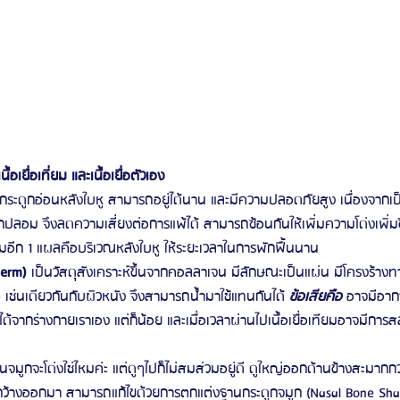
้อเยื่อเที่ยม และเนื้อเยื่อตัวเอง
้กระดูกอ่อนหลังใบหู สามารถอยู่ได้นาน และมีความปลอดภัยสูง เนื่องจากเป็น
ลกปลอม จึงลดความเสี่ยงต่อการแพ้ได้ สามารถซ้อนกันให้เพิ่มความโด่งเพิ่มขึ
่มอีก 1 แผลคือบริเวณหลังใบหู ให้ระยะเวลาในการพักฟื้นนาน
derm) 
เป็นวัสดุสังเคราะห์ขึ้นจากคอลลาเจน มีลักษณะเป็นแผ่น มีโครงร้างทา
่อ เช่นเดียวกันกับผิวหนัง จึงสามารถน้ำมาใช้แทนกันได้ 
ข้อเสียคือ
 อาจมีอากา
ด้จากร่างกายเราเอง แต่ก็น้อย และเมื่อเวลาผ่านไปเนื้อเยื่อเทียมอาจมีการส
อนจมูกจะโด่งใช่ไหมค่ะ แต่ดูๆไปก็ไม่สมส่วมอยู่ดี ดูใหญ่ออกด้านข้างสะมากก
ว้างออกมา สามารถแก้ไขด้วยการตกแต่งฐานกระดูกจมูก (Nasal Bone Shappi