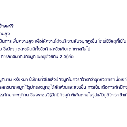
บ้างนะ??
วามสูง
ม ซึ่งวัสดุแต่ละชนิดมีทั้งข้อดี และข้อเสียแตกต่างกันไป
การลดขนากปีกจมูก จะอยู่ด้วยกัน 2 วิธีคือ 
ีปีกจมูกบาน หรือหนา ซึ่งโดยทั่วไปแล้วปีกจมูกไม่ควรกว้างกว่าจุดหัวตาเราเมื่อเ
ดขนาดจมูกให้รูปทรงจมูกดูได้สัดส่วนและสวยขึ้น การเย็บหรือการตัดปีก
รรทัดมาค่ะทุกคน ซีนจะสอนวิธีวัดปีกจมูก ตีเส้นตามในรูปแล้วดูสิว่าเราเข้