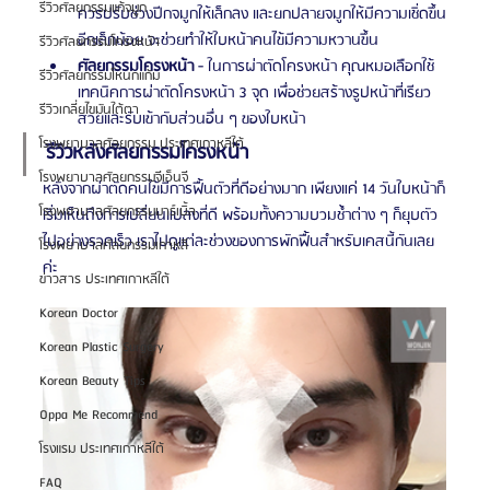
รีวิวศัลยกรรมแก้จมูก
ควรปรับช่วงปีกจมูกให้เล็กลง และยกปลายจมูกให้มีความเชิ่ดขึ้น
อีกเล็กน้อย จะช่วยทำให้ใบหน้าคนไข้มีความหวานขึ้น
รีวิวศัลยกรรมโครงหน้า
ศัลยกรรมโครงหน้า 
- ในการผ่าตัดโครงหน้า คุณหมอเลือกใช้
รีวิวศัลยกรรมโหนกแก้ม
เทคนิคการผ่าตัดโครงหน้า 3 จุด เพื่อช่วยสร้างรูปหน้าที่เรียว
รีวิวเกลี่ยไขมันใต้ตา
สวยและรับเข้ากับส่วนอื่น ๆ ของใบหน้า
โรงพยาบาลศัลยกรรม ประเทศเกาหลีใต้
รีวิวหลังศัลยกรรมโครงหน้า 
โรงพยาบาลศัลยกรรมจีเอ็นจี
หลังจากผ่าตัดคนไข้มีการฟื้นตัวที่ดีอย่างมาก เพียงแค่ 14 วันใบหน้าก็
โรงพยาบาลศัลยกรรมมาร์เบิ้ล
เริ่มเห็นถึงการเปลี่ยนแปลงที่ดี พร้อมทั้งความบวมช้ำต่าง ๆ ก็ยุบตัว
ไปอย่างรวดเร็ว เราไปดูแต่ละช่วงของการพักฟื้นสำหรับเคสนี้กันเลย
โรงพยาบาลศัลยกรรมเกาหลี
ค่ะ
ข่าวสาร ประเทศเกาหลีใต้
Korean Doctor
Korean Plastic Surgery
Korean Beauty Tips
Oppa Me Recommend
โรงแรม ประเทศเกาหลีใต้
FAQ