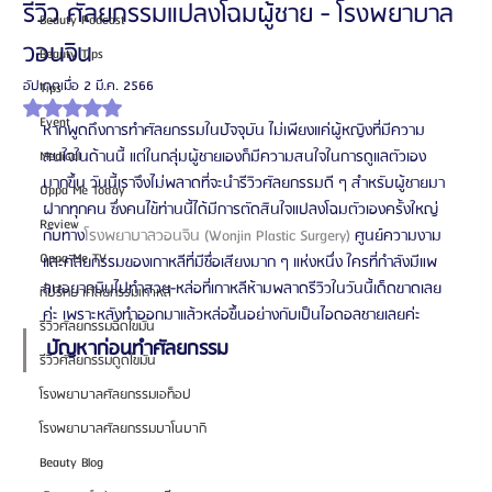
รีวิว ศัลยกรรมแปลงโฉมผู้ชาย - โรงพยาบาล
Beauty Podcast
วอนจิน
Beauty Tips
อัปเดตเมื่อ
2 มี.ค. 2566
Tips
ได้รับ NaN เต็ม 5 ดาว
Event
หากพูดถึงการทำศัลยกรรมในปัจจุบัน ไม่เพียงแค่ผู้หญิงที่มีความ
สนใจในด้านนี้ แต่ในกลุ่มผู้ชายเองก็มีความสนใจในการดูแลตัวเอง
Medical
มากขึ้น วันนี้เราจึงไม่พลาดที่จะนำรีวิวศัลยกรรมดี ๆ สำหรับผู้ชายมา
Oppa Me Today
ฝากทุกคน ซึ่งคนไข้ท่านนี้ได้มีการตัดสินใจแปลงโฉมตัวเองครั้งใหญ่
Review
กับทาง
โรงพยาบาลวอนจิน (Wonjin Plastic Surgery)
 ศูนย์ความงาม
Oppa Me TV
และศัลยกรรมของเกาหลีที่มีชื่อเสียงมาก ๆ แห่งหนึ่ง ใครที่กำลังมีแพ
ลนอยากบินไปทำสวย-หล่อที่เกาหลีห้ามพลาดรีวิวในวันนี้เด็ดขาดเลย
ที่ปรึกษาศัลยกรรมเกาหลี
ค่ะ เพราะหลังทำออกมาแล้วหล่อขึ้นอย่างกับเป็นไอดอลชายเลยค่ะ 
รีวิวศัลยกรรมฉีดไขมัน
ปัญหาก่อนทำศัลยกรรม
รีวิวศัลยกรรมดูดไขมัน
โรงพยาบาลศัลยกรรมเอท็อป
โรงพยาบาลศัลยกรรมบาโนบากิ
Beauty Blog