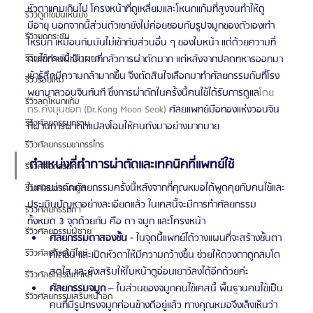
หัวตาแคบเกินไป โครงหน้าที่ดูเหลี่ยมและโหนกแก้มที่สูงจนทำให้ดู
รีวิวดูดไขมันเหนียง
มีอายุ นอกจากนี้ส่วนตัวเขายังไม่ค่อยชอบกับรูปจมูกของตัวเองเท่า
รีวิวยกกระชับ
ไหร่นัก เหมือนกับมันไม่เข้ากับส่วนอื่น ๆ ของใบหน้า แต่ด้วยความที่
คนไข้ท่านนี้เป็นคนที่กลัวการผ่าตัดมาก แต่หลังจากปลดทหารออกมา
รีวิวยกกระชับหน้าผาก
เข้ารู้สึกมีความกล้ามากขึ้น จึงตัดสินใจเลือกมาทำศัลยกรรมกับที่โรง
รีวิวร้อยไหม
พยาบาลวอนจินทันที ซึ่งการผ่าตัดในครั้งนี้คนไข้ได้รับการดูแล
โดย 
รีวิวลดโหนกแก้ม
ดร.คังมุนซอก (Dr.Kang Moon Seok)
 ศัลยแพทย์มือทองแห่งวอนจิน 
รีวิวศัลยกรรมกราม
ที่ผ่านการผ่าตัดแปลงโฉมให้คนดังมาอย่างมากมาย
รีวิวศัลยกรรมขากรรไกร
ตำแหน่งที่ทำการผ่าตัดและเทคนิคที่แพทย์ใช้
รีวิวศัลยกรรมคาง
ในการผ่าตัดศัลยกรรมครั้งนี้หลังจากที่คุณหมอได้พูดคุยกับคนไข้และ
รีวิวศัลยกรรมจมูก
ประเมินปัญหาอย่างละเอียดแล้ว ในเคสนี้จะมีการทำศัลยกรรม
รีวิวศัลยกรรมตา
ทั้งหมด 3 จุดด้วยกัน คือ ตา จมูก และโครงหน้า
รีวิวศัลยกรรมผู้ชาย
ศัลยกรรมตาสองชั้น
 - ในจุดนี้แพทย์ได้วางแผนที่จะสร้างชั้นตา
รีวิวศัลยกรรมวีไลน์
ที่โตขึ้น และเปิดหัวตาให้มีความกว้างขึ้น ช่วยให้ดวงตาดูกลมโต 
สดใส และยังเสริมให้ใบหน้าดูอ่อนเยาว์ลงได้อีกด้วยค่ะ
รีวิวศัลยกรรมเกาหลี
ศัลยกรรมจมูก
 – ในส่วนของจมูกคนไข้เคสนี้ พื้นฐานคนไข้เป็น
รีวิวศัลยกรรมเสริมหน้าอก
คนที่มีรูปทรงจมูกค่อนข้างดีอยู่แล้ว ทางคุณหมอจึงเล็งเห็นว่า