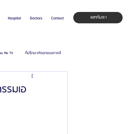
แชทกับเรา
Hospital
Doctors
Contact
pa Me TV
ที่ปรึกษาศัลยกรรมเกาหลี
auty Blog
ศัลยแพทย์ ประเทศเกาหลี
กรรมเอ
ิลยู
โรงพยาบาลศัลยกรรมมาร์เบิ้ล
ied Consultant
คู่มือศัลยกรรม