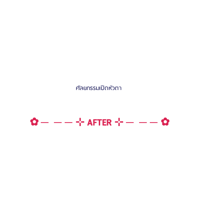
ศัลยกรรมเปิดหัวตา 
✿ ─  ─ ─ ⊹ AFTER ⊹ ─  ─ ─ ✿