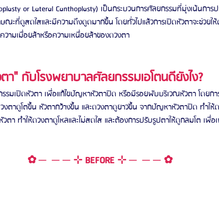
oplasty or Lateral Canthoplasty) เป็นกระบวนการศัลยกรรมที่มุ่งเน้นการ
ักษณะที่ดูสดใสและมีความดึงดูดมากขึ้น โดยทั่วไปแล้วการเปิดหัวตาจะช่วยให
งความเมื่อยล้าหรือความเหนื่อยล้าของดวงตา
วตา" กับโรงพยาบาลศัลยกรรมเอโตนดียังไง?
รรมเปิดหัวตา เพื่อแก้ไขปัญหาหัวตาปิด หรือมีรอยพับบริเวณหัวตา โดยการ
วงตาดูโตขึ้น หัวตากว้างขึ้น และดวงตาดูยาวขึ้น จากปัญหาหัวตาปิด ทำให้ดว
หัวตา ทำให้ดวงตาดูโหลและไม่สดใส และต้องการปรับรูปตาให้ดูกลมโต เพื่อเ
✿ ─  ─ ─ ⊹ BEFORE ⊹ ─  ─ ─ ✿