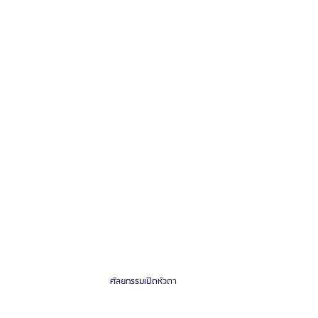
รีวิวดูดไขมันหน้า
รีวิวดูดไขมันเหนียง
ศัลยกรรมเปิดหัวตา 