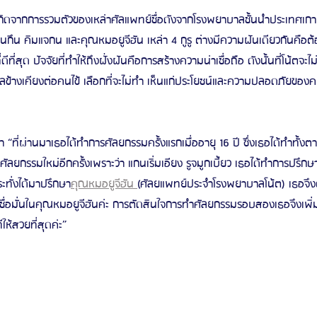
ดจากการรวมตัวของเหล่าศัลแพทย์ชื่อดังจากโรงพยาบาลชั้นนำประเทศเกาหลี
ึน คิมแจกน และคุณหมอยูจีฮัน เหล่า 4 กูรู ต่างมีความฝันเดียวกันคือต้อ
ี่สุด ปัจจัยที่ทำให้ถึงฝั่งฝันคือการสร้างความน่าเชื่อถือ ดังนั้นที่โน้ตจะ
ดผลข้างเคียงต่อคนไข้ เลือกที่จะไม่ทำ เห็นแก่ประโยชน์และความปลอดภัยของค
่า “ที่ผ่านมาเธอได้ทำการศัลยกรรมครั้งแรกเมื่ออายุ 16 ปี ซึ่งเธอได้ทำทั้ง
ศัลยกรรมใหม่อีกครั้งเพราะว่า แกนเริ่มเอียง รูจมูกเบี้ยว เธอได้ทำการปร
ทั่งได้มาปรึกษา
คุณหมอยูจีฮัน 
(ศัลยแพทย์ประจำโรงพยาบาลโน้ต) เธอจึงตัด
ละเชื่อมั่นในคุณหมอยูจีฮันค่ะ การตัดสินใจการทำศัลยกรรมรอบสองเธอจึงเ
ให้สวยที่สุดค่ะ”