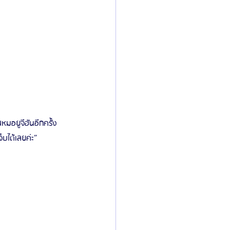
หมอยูจีฮันอีกครั้ง 
บได้เลยค่ะ”