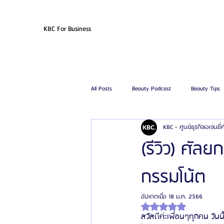
KBC For Business
All Posts
Beauty Podcast
Beauty Tips
KBC - ศูนย์ธุรกิจเอเจนซี
รีวิวศัลยกรรมฉีดไขมัน
รีวิวศัลยกรรมดูด
(รีวิว) ศั
กรรมโน้ต
โรงพยาบาลศัลยกรรมเฟรช
โรงพยาบาลศ
อัปเดตเมื่อ
18 ม.ค. 2566
ได้รับ NaN เต็ม 5 ดาว
รีวิวศัลยกรรมผู้ชาย
โรงพยาบาลศัลยก
สวัสดีค่ะเพื่อนๆทุกคน วัน