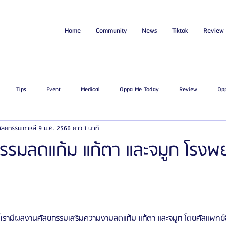
Home
Community
News
Tiktok
Review
Tips
Event
Medical
Oppa Me Today
Review
Op
่ศัลยกรรมเกาหลี
9 ม.ค. 2566
ยาว 1 นาที
ไขมัน
โรงพยาบาลศัลยกรรมเอท็อป
โรงพยาบาลศัลยกรรมบาโนบากิ
Be
ลยกรรมลดแก้ม แก้ตา และจมูก โรง
ัลยกรรมจีเอ็นจี
โรงพยาบาลศัลยกรรมอิมเมจอัพ
โรงพยาบาลศัลยกรรมเจดับเบ
รรมมาอิน
โรงพยาบาลศัลยกรรมนานะ
โรงพยาบาลศัลยกรรมรูบี
Certif
นี้เรามีผลงานศัลยกรรมเสริมความงามลดแก้ม แก้ตา และจมูก โดยศัลแพทย์ชื่