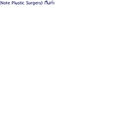
(Note Plastic Surgery) กันค่ะ 
รีวิวดูดไขมันหน้า
รีวิวดูดไขมันเหนียง