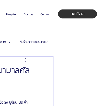
แชทกับเรา
Hospital
Doctors
Contact
pa Me TV
ที่ปรึกษาศัลยกรรมเกาหลี
auty Blog
ศัลยแพทย์ ประเทศเกาหลี
พยาบาลศัล
ิลยู
โรงพยาบาลศัลยกรรมมาร์เบิ้ล
ied Consultant
คู่มือศัลยกรรม
อดัง ยูจีฮัน ประจำ