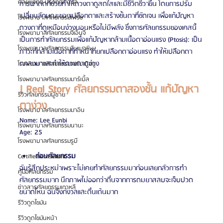
ศัลยแพทย์ ประเทศเกาหลี
การผ่าตัดที่ช่วยทำให้ดวงตาดูสดใสและมีชีวิตชีวาขึ้น โดยการปรับ
เปลี่ยนลักษณะของเปลือกตาและสร้างชั้นตาที่ชัดเจน เพื่อแก้ปัญหา
โรงพยาบาลศัลยกรรมเฟรช
ดวงตาที่ดูเหมือนง่วงนอนหรือไม่มีพลัง ซึ่งการศัลยกรรมของเคสนี้
โรงพยาบาลศัลยกรรมจีเอ็นจี
เป็นการทำศัลยกรรมเพื่อแก้ปัญหากล้ามเนื้อตาอ่อนแรง (Ptosis): เป็น
โรงพยาบาลศัลยกรรมอิมเมจอัพ
ภาวะที่กล้ามเนื้อตาที่ทำหน้าที่ยกเปลือกตาอ่อนแรง ทำให้เปลือกตา
ตกลงมาและทำให้ดวงตาดูง่วง
โรงพยาบาลศัลยกรรมเจดับเบิลยู
โรงพยาบาลศัลยกรรมมาร์เบิ้ล
| Real Story ศัลยกรรมตาสองชั้น แก้ปัญหา
รีวิวศัลยกรรมผู้ชาย
ตาง่วง 
โรงพยาบาลศัลยกรรมมาอิน
Name: Lee Eunbi
โรงพยาบาลศัลยกรรมนานะ
Age: 25
โรงพยาบาลศัลยกรรมรูบี
ก่อนศัลยกรรม
Certified Consultant
ฉันรู้สึกประหม่าเพราะไม่เคยทำศัลยกรรมมาก่อนเลยกลัวการทำ
คู่มือศัลยกรรม
ศัลยกรรมมาก นึกภาพไม่ออกว่าตื่นจากการดมยาสลบจะเจ็บปวด
ข่าวสารศัลยกรรมเกาหลี
ขนาดไหน ฉันจึงกังวลและตื่นเต้นมาก
รีวิวดูดไขมัน
รีวิวดูดไขมันหน้า