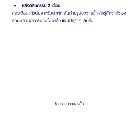
หลังศัลยกรรม 2 เดือน
สองเดือนแล้วนับจากวันผ่าตัด ฉันถ่ายรูปชุดว่ายน้ำแล้วรู้สึกว่าตัวเอง
สวยมาก! อาการบวมไม่มีแล้ว แฮปปี้สุด ๆ เลยค่ะ
ศัลยกรรมตาสองชั้น 