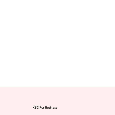
แนะนำ 7 ทีมแพทย์ โรงพยาบาลศัลยกรรม 1% Plastic
Surgery (แบบสรุปให้แล้ว)
KBC For Business