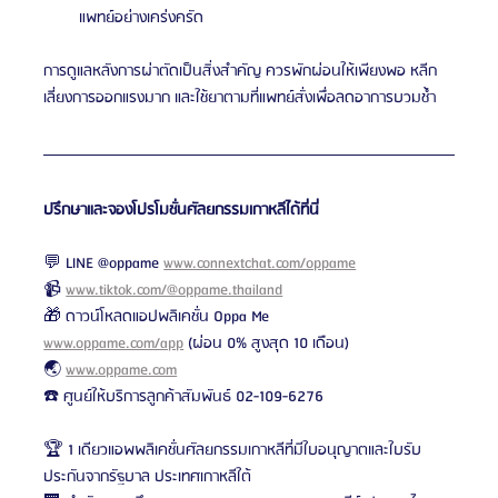
แพทย์อย่างเคร่งครัด
การดูแลหลังการผ่าตัดเป็นสิ่งสำคัญ ควรพักผ่อนให้เพียงพอ หลีก
เลี่ยงการออกแรงมาก และใช้ยาตามที่แพทย์สั่งเพื่อลดอาการบวมช้ำ
ปรึกษาและจองโปรโมชั่นศัลยกรรมเกาหลีได้ที่นี่
💬 LINE @oppame 
www.connextchat.com/oppame
📹 
www.tiktok.com/@oppame.thailand
🎁 ดาวน์โหลดแอปพลิเคชั่น Oppa Me 
www.oppame.com/app
 (ผ่อน 0% สูงสุด 10 เดือน)
🌏 
www.oppame.com
☎️ ศูนย์ให้บริการลูกค้าสัมพันธ์ 02-109-6276
🏆 1 เดียวแอพพลิเคชั่นศัลยกรรมเกาหลีที่มีใบอนุญาตและใบรับ
ประกันจากรัฐบาล ประเทศเกาหลีใต้