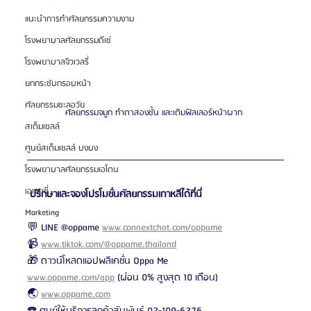
แนะนำการทำศัลยกรรมความงาม
โรงพยาบาลศัลยกรรมดีเซ่
โรงพยาบาลจิวเวลรี่
ยกกระชับกรอบหน้า
ศัลยกรรมชะลอวัย
ศัลยกรรมจมูก ทำตาสองชั้น และเติมฟิลเลอร์หน้าผาก 
สเต็มเซลล์
ศูนย์สเต็มเซลล์ บงบง
โรงพยาบาลศัลยกรรมเอโตน
เอเจนซี่
ปรึกษาและจองโปรโมชั่นศัลยกรรมเกาหลีได้ที่นี่
Marketing
💬 LINE @oppame 
www.connextchat.com/oppame
📹 
www.tiktok.com/@oppame.thailand
🎁 ดาวน์โหลดแอปพลิเคชั่น Oppa Me 
www.oppame.com/app
 (ผ่อน 0% สูงสุด 10 เดือน)
🌏 
www.oppame.com