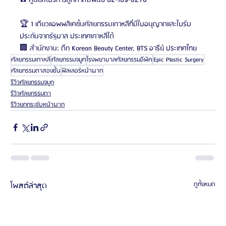
☎️ ศูนย์ให้บริการลูกค้าสัมพันธ์ 02-109-6276
🏆 1 เดียวแอพพลิเคชั่นศัลยกรรมเกาหลีที่มีใบอนุญาตและใบรับ
ประกันจากรัฐบาล ประเทศเกาหลีใต้
🏢 สำนักงาน: ตึก Korean Beauty Center, BTS อารีย์ ประเทศไทย
ศัลยกรรมเกาหลี
ศัลยกรรมจมูก
โรงพยาบาลศัลยกรรมอีพิค
Epic Plastic Surgery
ศัลยกรรมตาสองชั้น
ฟิลเลอร์หน้าผาก
รีวิวศัลยกรรมจมูก
รีวิวศัลยกรรมตา
รีวิวยกกระชับหน้าผาก
โพสต์ล่าสุด
ดูทั้งหมด