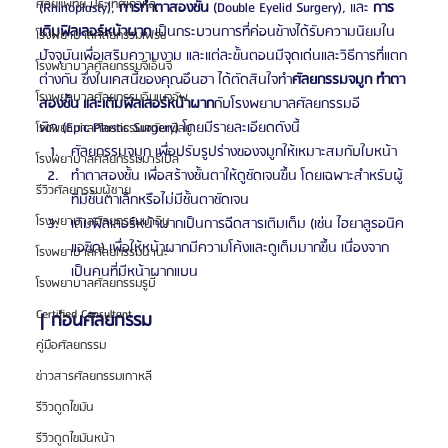
ศัลยแพทย์ ประเทศเกาหลี
(Rhinoplasty), 
การทำตาสองชั้น
 (Double Eyelid Surgery), และ 
การ
เติมฟิลเลอร์หน้าผาก
 เป็นกระบวนการที่ค่อนข้างได้รับความนิยมใน
โรงพยาบาลศัลยกรรมเฟรช
ปัจจุบันเพื่อเสริมความงาม และแต่ละขั้นตอนมีจุดเด่นและวิธีการที่แตก
โรงพยาบาลศัลยกรรมจีเอ็นจี
ต่างกัน ซึ่งในเคสนี้ของคุณอึนฮา ได้ตัดสินใจทำ
ศัลยกรรมจมูก ทำตา
โรงพยาบาลศัลยกรรมอิมเมจอัพ
สองชั้น และเติมฟิลเลอร์หน้าผาก
กับโรงพยาบาลศัลยกรรมอี
พิค (Epic Plastic Surgery) โดยมีรายละเอียดดังนี้
โรงพยาบาลศัลยกรรมเจดับเบิลยู
ศัลยกรรมจมูก เพื่อปรับรูปร่างของจมูกให้เหมาะสมกับใบหน้า
โรงพยาบาลศัลยกรรมมาร์เบิ้ล
ทำตาสองชั้น เพื่อสร้างชั้นตาให้ดูชัดเจนขึ้น โดยเฉพาะสำหรับผู้
รีวิวศัลยกรรมผู้ชาย
ที่มีชั้นตาเล็กหรือไม่มีชั้นตาชัดเจน
โรงพยาบาลศัลยกรรมมาอิน
เติมฟิลเลอร์หน้าผากเป็นการฉีดสารเติมเต็ม (เช่น ไฮยาลูรอนิค 
แอซิด) เพื่อให้หน้าผากมีความโค้งและดูเต็มมากขึ้น เนื่องจาก
โรงพยาบาลศัลยกรรมนานะ
เป็นคนที่มีหน้าผากแบน
โรงพยาบาลศัลยกรรมรูบี
Certified Consultant
| ก่อนศัลยกรรม
คู่มือศัลยกรรม
ข่าวสารศัลยกรรมเกาหลี
รีวิวดูดไขมัน
รีวิวดูดไขมันหน้า