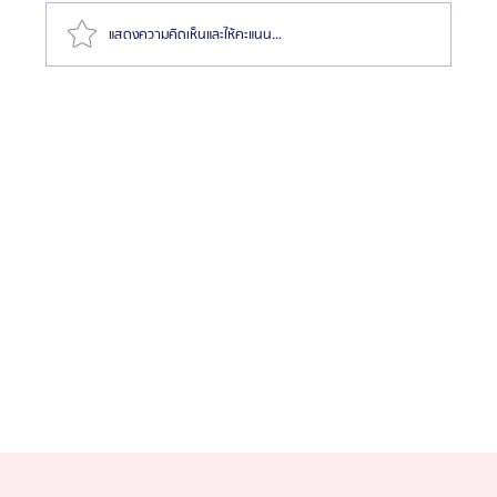
แสดงความคิดเห็นและให้คะแนน...
รีวิว: ศัลยกรรมลดขนาดสันและปีกจมูก | โรงพยาบาล
ศัลยกรรมเอโตน (Etonne Plastic Surgery)