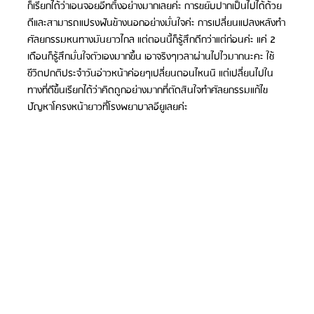
ก็เรียกได้ว่าเอนจอยอีทติ้งอย่างมากเลยค่ะ การขยับปากเป็นไปได้ด้วย
ดีและสามารถแปรงฟันข้างนอกอย่างมั่นใจค่ะ การเปลี่ยนแปลงหลังทำ
ศัลยกรรมหนทางมันยาวไกล แต่ตอนนี้ก็รู้สึกดีกว่าแต่ก่อนค่ะ แค่ 2 
เดือนก็รู้สึกมั่นใจตัวเองมากขึ้น เอาจริงๆเวลาผ่านไปไวมากนะคะ ใช้
ชีวิตปกติประจำวันอ่าวหน้าค่อยๆเปลี่ยนตอนไหนนิ แต่เปลี่ยนไปใน
ทางที่ดีขึ้นเรียกได้ว่าคิดถูกอย่างมากที่ตัดสินใจทำศัลยกรรมแก้ไข
ปัญหาโครงหน้ายาวที่โรงพยาบาลอียูเลยค่ะ