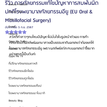
รีวิว การศัลยกรรมแก้ไขปัญหาการสบฟันผิด
Beauty Podcast
ปกติโรงพยาบาลศัลยกรรมอียู (EU Oral &
Beauty Tips
Maxillofacial Surgery)
Tips
Event
อัปเดตเมื่อ
5 ก.ย. 2567
ได้รับ NaN เต็ม 5 ดาว
Medical
สวัสดีค่าสาวๆคนไหนมีปัญหาไม่มั่นใจในรูปหน้าตัวเอง การทำ
Oppa Me Today
ศัลยกรรมที่ผลลัพธ์ออกมาสวยเป็นธรรมชาติบอกเลยว่าต้องยกให้
โรงพยาบาลศัลยกรรมอียู เพราะผลลัพธ์แต่ละคนบอกเลยว่าจึ้งมาก 
Review
อย่างเคสนี้เป็นต้นค่ะ 
Oppa Me TV
ที่ปรึกษาศัลยกรรมเกาหลี
รีวิวศัลยกรรมฉีดไขมัน
รีวิวศัลยกรรมดูดไขมัน
โรงพยาบาลศัลยกรรมเอท็อป
โรงพยาบาลศัลยกรรมบาโนบากิ
Beauty Blog