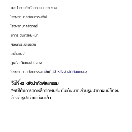
แนะนำการทำศัลยกรรมความงาม
โรงพยาบาลศัลยกรรมดีเซ่
โรงพยาบาลจิวเวลรี่
ยกกระชับกรอบหน้า
ศัลยกรรมชะลอวัย
สเต็มเซลล์
ศูนย์สเต็มเซลล์ บงบง
วันที่ 42 หลังผ่าตัดศัลยกรรม
โรงพยาบาลศัลยกรรมเอโตน
เอเจนซี่
วันที่ 42 หลังผ่าตัดศัลยกรรม
วันนี้ได้มีการติดเหล็กดัดฟันค่ะ ตื่นเต้นมาก ส่วนรูปปากตอนนี้ก็ค่อน
Marketing
ข้างเข้ารูปกว่าแต่ก่อนแล้ว