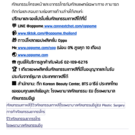
ศัลยกรรมโครงหน้าและขากรรไกรกับศัลยแพทย์เฉพาะทาง สามารถ
ติดต่อและสอบถามช่องทางด้านล่างได้เลยค่ะ
ปรึกษาและจองโปรโมชั่นศัลยกรรมเกาหลีได้ที่นี่
💬 LINE @oppame
 www.connextchat.com/oppame
📹
 www.tiktok.com/@oppame.thailand
🎁 ดาวน์โหลดแอปพลิเคชั่น Oppa 
Me
 www.oppame.com/app
 (ผ่อน 0% สูงสุด 10 เดือน)
🌏
www.oppame.com
☎️ ศูนย์ให้บริการลูกค้าสัมพันธ์ 02-109-6276
🏆 1 เดียวแอพพลิเคชั่นศัลยกรรมเกาหลีที่มีใบอนุญาตและใบรับ
ประกันจากรัฐบาล ประเทศเกาหลีใต้
🏢 สำนักงาน: ตึก Korean Beauty Center, BTS อารีย์ ประเทศไทย
ขอขอบคุณแหล่งข้อมูล: โรงพยาบาลศัลยกรรม EU (โรงพยาบาล
ศัลยกรรมอียู)
ศัลยกรรมเกาหลี
รีวิวศัลยกรรมเกาหลี
โรงพยาบาลศัลยกรรมอียู
EU Plastic Surgery
การทำศัลยกรรมขากรรไกร
รีวิวศัลยกรรมขากรรไกร
โรงพยาบาลศัลยกรรมอียู