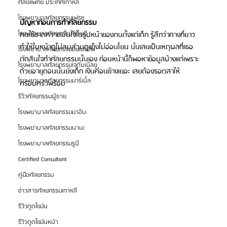
ศัลยแพทย์ ประเทศเกาหลี
โรงพยาบาลศัลยกรรมเฟรช
ปัญหาก่อนการทำศัลยกรรม
โรงพยาบาลศัลยกรรมจีเอ็นจี
คนไข้ขาดความมั่นใจในรูปหน้าของตนตั้งแต่เด็ก รู้สึกว่าคางที่ยาว
ทำให้ใบหน้าดูไม่สมส่วนดูแข็งไม่อ่อนโยน นั่นเลยเป็นเหตุผลที่เธอ
โรงพยาบาลศัลยกรรมอิมเมจอัพ
ตัดสินใจทำศัลยกรรมนั้นเอง ก่อนหน้านี้ก็พอหาข้อมูลบ้างแต่เพราะ
โรงพยาบาลศัลยกรรมเจดับเบิลยู
ด้วยอายุตอนนั้นยังเด็ก เงินค่อนข้างเยอะ เลยต้องรอเวลาให้
โรงพยาบาลศัลยกรรมมาร์เบิ้ล
ครอบครัวพร้อม 
รีวิวศัลยกรรมผู้ชาย
โรงพยาบาลศัลยกรรมมาอิน
โรงพยาบาลศัลยกรรมนานะ
โรงพยาบาลศัลยกรรมรูบี
Certified Consultant
คู่มือศัลยกรรม
ข่าวสารศัลยกรรมเกาหลี
รีวิวดูดไขมัน
รีวิวดูดไขมันหน้า