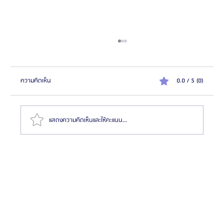
ความคิดเห็น
0.0 / 5 (0)
แสดงความคิดเห็นและให้คะแนน...
รีวิวศัลยกรรมขากรรไกรผู้ชาย โรงพยาบาลศัลยกรรมอียู
(EU Oral & Maxillofacial Surgery)