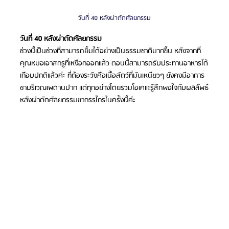
วันที่ 40 หลังผ่าตัดศัลยกรรม
วันที่ 40 หลังผ่าตัดศัลยกรรม
ช่วงนี้เป็นช่วงที่สามารถยิ้มได้อย่างเป็นธรรมชาติมากขึ้น หลังจากที่
คุณหมอเอาสกรูที่เหงือกออกแล้ว ตอนนี้สามารถรับประทานอาหารได้
เกือบปกติแล้วค่ะ ที่ต้องระวังคือเนื้อสัตว์ที่มันเหนียวๆ ยังคงมีอาการ
ชาบริเวณเพดานปาก แต่ทุกอย่างโดยรวมโอเคแะรู้สึกพอใจกับผลลัพธ์
หลังผ่าตัดศัลยกรรมขากรรไกรในครั้งนี้ค่ะ 