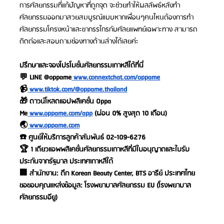
การศัลยกรรมที่แก้ปัญหาที่ถูกจุด จะช่วยทำให้ผลลัพธ์หลังทำ
ศัลยกรรมออกมาสวยสมบูรณ์แบบหากเพื่อนๆคนไหนต้องการทำ
ศัลยกรรมโครงหน้าและขากรรไกรกับศัลยแพทย์เฉพาะทาง สามารถ
ติดต่อและสอบถามช่องทางด้านล่างได้เลยค่ะ
ปรึกษาและจองโปรโมชั่นศัลยกรรมเกาหลีได้ที่นี่
💬 LINE @oppame
 www.connextchat.com/oppame
📹
 www.tiktok.com/@oppame.thailand
🎁 ดาวน์โหลดแอปพลิเคชั่น Oppa 
Me
 www.oppame.com/app
 (ผ่อน 0% สูงสุด 10 เดือน)
🌏
www.oppame.com
☎️ ศูนย์ให้บริการลูกค้าสัมพันธ์ 02-109-6276
🏆 1 เดียวแอพพลิเคชั่นศัลยกรรมเกาหลีที่มีใบอนุญาตและใบรับ
ประกันจากรัฐบาล ประเทศเกาหลีใต้
🏢 สำนักงาน: ตึก Korean Beauty Center, BTS อารีย์ ประเทศไทย
ขอขอบคุณแหล่งข้อมูล: โรงพยาบาลศัลยกรรม EU (โรงพยาบาล
ศัลยกรรมอียู)