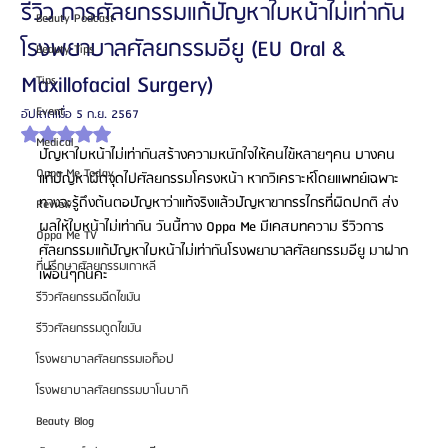
รีวิว การศัลยกรรมแก้ปัญหาใบหน้าไม่เท่ากัน
Beauty Podcast
โรงพยาบาลศัลยกรรมอียู (EU Oral &
Beauty Tips
Maxillofacial Surgery)
Tips
Event
อัปเดตเมื่อ
5 ก.ย. 2567
ได้รับ NaN เต็ม 5 ดาว
Medical
ปัญหาใบหน้าไม่เท่ากันสร้างความหนักใจให้คนไข้หลายๆคน บางคน
Oppa Me Today
แก้ปัญหาผิดจุดไปศัลยกรรมโครงหน้า หากวิเคราะห์โดยแพทย์เฉพาะ
ทางจะรู้ถึงต้นตอปัญหาว่าแท้จริงแล้วปัญหาขากรรไกรที่ผิดปกติ ส่ง
Review
ผลให้ใบหน้าไม่เท่ากัน วันนี้ทาง Oppa Me มีเคสบทความ รีวิวการ
Oppa Me TV
ศัลยกรรมแก้ปัญหาใบหน้าไม่เท่ากันโรงพยาบาลศัลยกรรมอียู มาฝาก
ที่ปรึกษาศัลยกรรมเกาหลี
เพื่อนๆกันค่ะ
รีวิวศัลยกรรมฉีดไขมัน
รีวิวศัลยกรรมดูดไขมัน
โรงพยาบาลศัลยกรรมเอท็อป
โรงพยาบาลศัลยกรรมบาโนบากิ
Beauty Blog