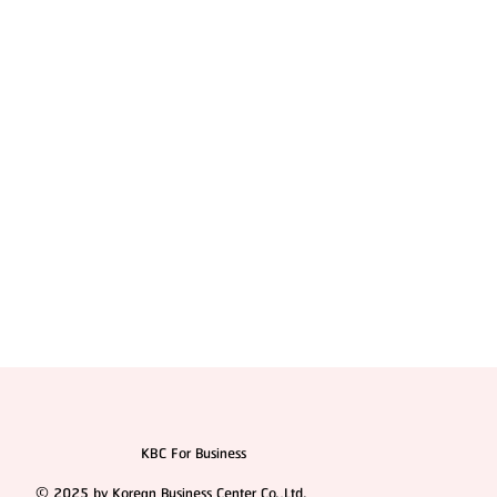
รวมสุดยอดรีวิว 14 รพ.ศัลยกรรมผู้ชายที่เกาหลี แบบคัด
มาแล้ว! 2025
KBC For Business
© 2025 by Korean Business Center Co.,Ltd.