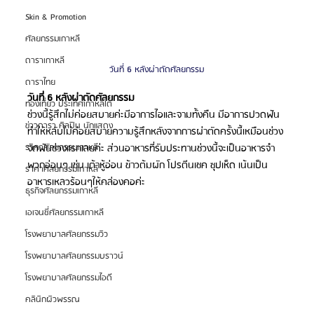
Skin & Promotion
ศัลยกรรมเกาหลี
ดาราเกาหลี
วันที่ 6 หลังผ่าตัดศัลยกรรม
ดาราไทย
วันที่ 6 หลังผ่าตัดศัลยกรรม
ท่องเที่ยว ประเทศเกาหลีใต้
ช่วงนี้รู้สึกไม่ค่อยสบายค่ะมีอาการไอและจามทั้งคืน มีอาการปวดฟัน
ข่าวดารา ศิลปิน นักแสดง
ทำให้หลับไม่ค่อยสบายความรู้สึกหลังจากการผ่าตัดครั้งนี้เหมือนช่วง
จัดฟันช่วงแรกเลยค่ะ ส่วนอาหารที่รับประทานช่วงนี้จะเป็นอาหารจำ
ราคาศัลยกรรมเกาหลี
พวกอ่อนๆ เช่น เต้าหู้อ่อน ข้าวต้มผัก โปรตีนเชค ซุปเห็ด เน้นเป็น
ราคาศัลยกรรมเกาหลี
อาหารเหลวร้อนๆให้คล่องคอค่ะ 
ธุรกิจศัลยกรรมเกาหลี
เอเจนซี่ศัลยกรรมเกาหลี
โรงพยาบาลศัลยกรรมวิว
โรงพยาบาลศัลยกรรมบราวน์
โรงพยาบาลศัลยกรรมไอดี
คลินิกผิวพรรณ