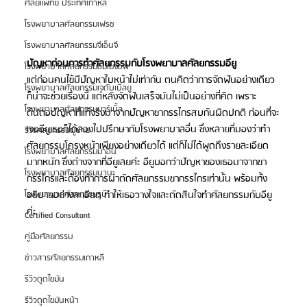
ศัลยแพทย์ ประเทศเกาหลี
โรงพยาบาลศัลยกรรมเฟรช
โรงพยาบาลศัลยกรรมจีเอ็นจี
ปัญหาก่อนการทำศัลยกรรมกับโรงพยาบาลศัลยกรรมอียู
โรงพยาบาลศัลยกรรมอิมเมจอัพ
แต่ก่อนคนไข้มีปัญหาใบหน้าไม่เท่ากัน ตนคิดว่าการจัดฟันอย่างเดียว
โรงพยาบาลศัลยกรรมเจดับเบิลยู
ก็น่าจะช่วยเรื่องนี้ แต่หลังจัดฟันเสร็จมันไม่เป็นอย่างที่คิด เพราะ
โรงพยาบาลศัลยกรรมมาร์เบิ้ล
ต้นตอปัญหาที่แท้จริงมาจากปัญหาขากรรไกรสบกันผิดปกติ ก่อนที่จะ
เจออียูเธอก็ได้ลองไปปรึกษากับโรงพยาบาลอื่น ซึ่งหลายที่มองว่าทำ
รีวิวศัลยกรรมผู้ชาย
ศัลยกรรมโครงหน้าเพียงอย่างเดียวได้ แต่ก็ไม่ได้พูดถึงรายละเอียด
โรงพยาบาลศัลยกรรมมาอิน
มากหนัก ซึ่งต่างจากที่อียูเลยค่ะ อียูบอกว่าปัญหาของเธอมาจากขา
โรงพยาบาลศัลยกรรมนานะ
กรรไกรและต้องทำการผ่าตัดศัลยกรรมขากรรไกรเท่านั้น พร้อมทั้ง
อธิบายอย่างละเอียด ทำให้เธอวางใจและตัดสินใจทำศัลยกรรมกับอียู
โรงพยาบาลศัลยกรรมรูบี
ค่ะ 
Certified Consultant
คู่มือศัลยกรรม
ข่าวสารศัลยกรรมเกาหลี
รีวิวดูดไขมัน
รีวิวดูดไขมันหน้า