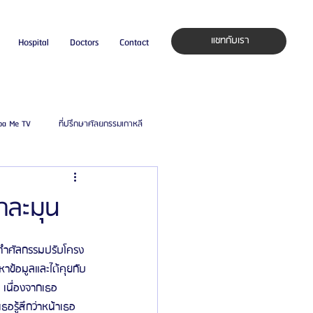
แชทกับเรา
Hospital
Doctors
Contact
pa Me TV
ที่ปรึกษาศัลยกรรมเกาหลี
auty Blog
ศัลยแพทย์ ประเทศเกาหลี
าละมุน
ิลยู
โรงพยาบาลศัลยกรรมมาร์เบิ้ล
ารทำศัลกรรมปรับโครง
าข้อมูลและได้คุยกับ
เนื่องจากเธอ
ied Consultant
คู่มือศัลยกรรม
ธอรู้สึกว่าหน้าเธอ