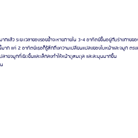
มากแล้ว ระยะเวลาของรอยช้ำจะหายภายใน 3-4 อาทิตย์ขึ้นอยู่กับร่างกายขอ
้มาก แค่ 2 อาทิตย์เธอก็รู้สึกถึงความเปลียนแปลงของใบหน้าและจมูก ตรงช่
ปลายจมูกที่เชิดขึ้นและเล็กลงทำให้หน้าดูสมดุล และละมุนมากขึ้น
อน