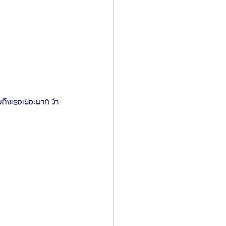
มถึงเธอเยอะมาก ว่า