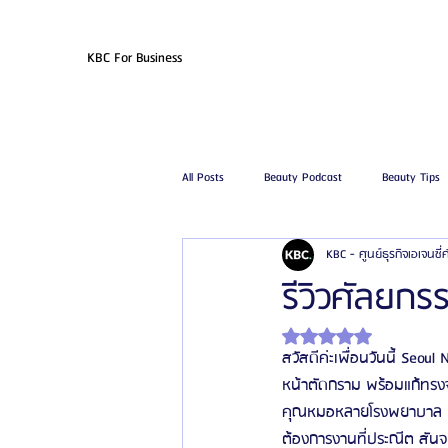
KBC For Business
All Posts
Beauty Podcast
Beauty Tips
KBC - ศูนย์ธุรกิจเอเจนซี
รีวิวศัลยกรรมฉีดไขมัน
รีวิวศัลยกรรมดูด
รีวิวศัลยกร
ได้รับ NaN เต็ม 5 ดาว
โรงพยาบาลศัลยกรรมเฟรช
โรงพยาบาลศ
สวัสดีค่ะเพื่อนวันนี้ Seo
หน้าตัดกราม พร้อมแก้ทรงจ
คุณหมอหลายโรงพยาบาล แต่
รีวิวศัลยกรรมผู้ชาย
โรงพยาบาลศัลยก
ต้องการงานที่ประณีต สันจมู