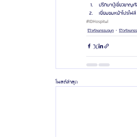
 ปรึกษาผู้เชี่ยวชาญศั
 เยี่ยมชมหน้าโปรไฟล์ 
#IDHospital
รีวิวศัลยกรรมจมูก
รีวิวศัลยกร
โพสต์ล่าสุด