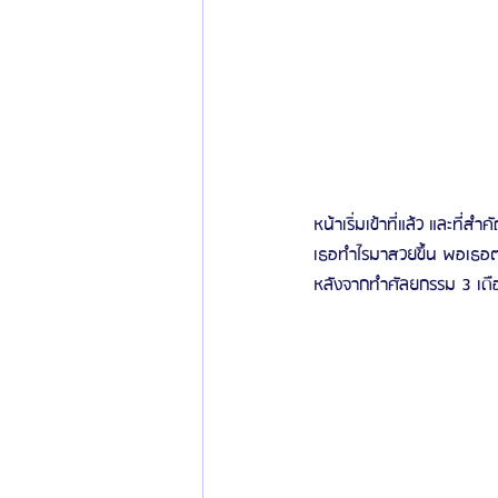
หน้าเริ่มเข้าที่แล้ว และท
เธอทำไรมาสวยขึ้น พอเธอต
หลังจากทำศัลยกรรม 3 เดื