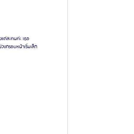
งแต่ละคนค่ะ เธอ
วงกรอบหน้าเริ่มเล็ก