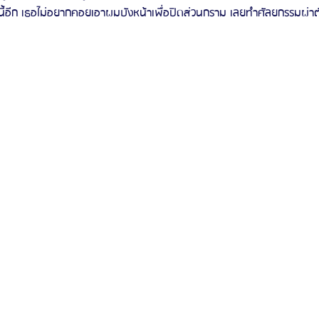
่านี้อีก เธอไม่อยากคอยเอาผมบังหน้าเพื่อปิดส่วนกราม เลยทำศัลยกรรมผ่าต
รีวิวดูดไขมันหน้า
รีวิวดูดไขมันเหนียง