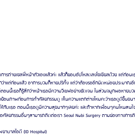
การถ่ายเซลฟี่หน้าตัวเองแล้วค่ะ แล้วก็ชอบอัปโหลดลงโซเชียลด้วย แต่ก่อนเธ
ที่กว่าแต่ก่อนแล้ว อาการบวมก็หายปริทิ้ง แต่ว่าต้องรออีกนิดหน่อยประมาณอีก
ต่ตอนนี้เธอก็รู้สึกว่าหน้าเธอมีความวีเชฟอย่างชัดเจน ในส่วนจมูกพอหายบวมแล
ลองย้อนภาพก่อนการทำศัลยกรรมดู เห็นความแตกต่างไหมคะว่าเธอดูดีขึ้นข
ให้กับเธอ ตอนนี้เธอดูมีความสุขมากๆเลยค่ะ และถ้าหากเพื่อนๆคนไหนสน
รือศัลยกรรมอื่นๆสามารถติดต่อเรา Seoul Nabi Surgery ตามช่องทางการติ
ยาบาลไอดี (ID Hospital) 