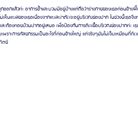
ูกออกแล้วค่ะ อาการช้ำและบวมมีอยู่บ้างแต่ถือว่าร่างกายของเธอค่อนข้างฟื้น
่เห็นแผลของเธอเนื่องจากแผลผ่าตัดจะอยู่บริเวณช่องปาก ในช่วงนี้เธอจึง
นและต้องคอยบ้วนปากอยู่เสมอ เพื่อป้องกันการติดเชื้อบริเวณช่องปากค่ะ เธ
เพราะการศัลยกรรมเป็นอะไรที่ค่อนข้างใหญ่ แต่จริงๆมันไม่เจ็บเหมือนที่คิดเ
ิตย์