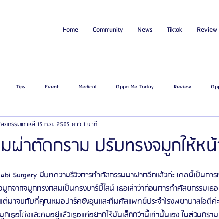
Home
Community
News
Tiktok
Review
Tips
Event
Medical
Oppa Me Today
Review
Op
่ศัลยกรรมเกาหลี
15 ก.ย. 2565
ยาว 1 นาที
ไขมัน
โรงพยาบาลศัลยกรรมเอท็อป
โรงพยาบาลศัลยกรรมบาโนบากิ
Be
รมผ่าตัดกราม ปรับทรงจมูกให้หน้
ัลยกรรมจีเอ็นจี
โรงพยาบาลศัลยกรรมอิมเมจอัพ
โรงพยาบาลศัลยกรรมเจดับเบ
ul Nabi Surgery มีบทความรีวิวการทำศัลกรรมมาฝากอีกแล้วค่ะ เคสนี้เป็นก
มูกจากจมูกทรงกลมเป็นทรงบาร์บี้ไลน์ เธอเล่าว่าก่อนการทำศัลยกรรมเธอห
มาจบกับที่คุณหมอปาร์คซังฮุนและทีมศัลแพทย์ประจำโรงพยาบาลไอดีค่ะ 
รรมมาอิน
โรงพยาบาลศัลยกรรมนานะ
โรงพยาบาลศัลยกรรมรูบี
Certif
กเธอโด่งและคมอยู่แล้วเธอแค่อยากให้มันเล็กกว่านี้เท่านั้นเอง ในส่วนกรามเ