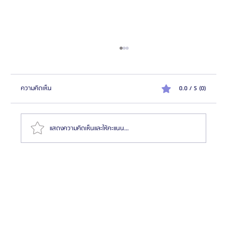
ความคิดเห็น
0.0 / 5 (0)
แสดงความคิดเห็นและให้คะแนน...
รีวิวศัลยกรรมขากรรไกรผู้ชาย โรงพยาบาลศัลยกรรมอียู
(EU Oral & Maxillofacial Surgery)