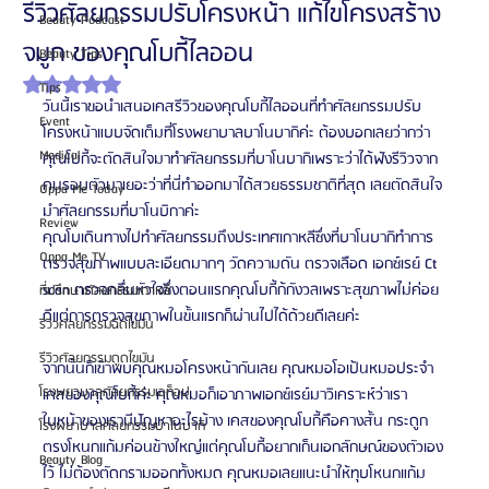
รีวิวศัลยกรรมปรับโครงหน้า แก้ไขโครงสร้าง
Beauty Podcast
จมูก ของคุณโบกี้ไลออน
Beauty Tips
ได้รับ NaN เต็ม 5 ดาว
Tips
วันนี้เราขอนำเสนอเคสรีวิวของคุณโบกี้ไลออนที่ทำศัลยกรรมปรับ
Event
โครงหน้าแบบจัดเต็มที่โรงพยาบาลบาโนบากิค่ะ ต้องบอกเลยว่ากว่า
Medical
คุณโบกี้จะตัดสินใจมาทำศัลยกรรมที่บาโนบากิเพราะว่าได้ฟังรีวิวจาก
คนรอบตัวมาเยอะว่าที่นี่ทำออกมาได้สวยธรรมชาติที่สุด เลยตัดสินใจ
Oppa Me Today
มำศัลยกรรมที่บาโนบิกาค่ะ
Review
คุณโบเดินทางไปทำศัลยกรรมถึงประเทศเกาหลีซึ่งที่บาโนบากิทำการ
Oppa Me TV
ตรวจสุขภาพแบบละเอียดมากๆ วัดความดัน ตรวจเลือด เอกซ์เรย์ Ct 
scan ตรวจคลื่นหัวใจซึ่งตอนแรกคุณโบกี้ก้กังวลเพราะสุขภาพไม่ค่อย
ที่ปรึกษาศัลยกรรมเกาหลี
ดีแต่การตรวจสุขภาพในขั้นแรกก็ผ่านไปได้ด้วยดีเลยค่ะ
รีวิวศัลยกรรมฉีดไขมัน
รีวิวศัลยกรรมดูดไขมัน
จากนั้นก็เข้าพบคุณหมอโครงหน้ากันเลย คุณหมอโอเป้นหมอประจำ
โรงพยาบาลศัลยกรรมเอท็อป
เคสของคุณโบกี้ค่ะ คุณหมอก็เอาภาพเอกซ์เรย์มาวิเคราะห์ว่าเรา
ใบหน้าของเรามีปัญหาอะไรบ้าง เคสของคุณโบกี้คือคางสั้น กระดูก
โรงพยาบาลศัลยกรรมบาโนบากิ
ตรงโหนกแก้มค่อนข้างใหญ่แต่คุณโบกี้อยากเก็นเอกลักษณ์ของตัวเอง
Beauty Blog
ไว้ ไม่ต้องตัดกรามออกทั้งหมด คุณหมอเลยแนะนำให้ทุบโหนกแก้ม 