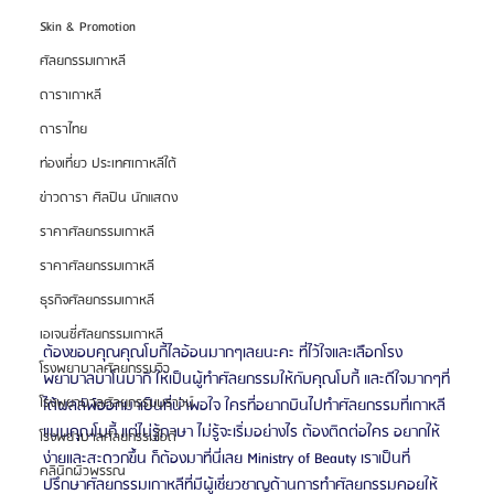
Skin & Promotion
ศัลยกรรมเกาหลี
ดาราเกาหลี
ดาราไทย
ท่องเที่ยว ประเทศเกาหลีใต้
ข่าวดารา ศิลปิน นักแสดง
ราคาศัลยกรรมเกาหลี
ราคาศัลยกรรมเกาหลี
ธุรกิจศัลยกรรมเกาหลี
เอเจนซี่ศัลยกรรมเกาหลี
ต้องขอบคุณคุณโบกี้ไลอ้อนมากๆเลยนะคะ ที่ไว้ใจและเลือกโรง
โรงพยาบาลศัลยกรรมวิว
พยาบาลบาโนบากิ ให้เป็นผู้ทำศัลยกรรมให้กับคุณโบกี้ และดีใจมากๆที่
โรงพยาบาลศัลยกรรมบราวน์
ได้ผลลัพ์ออกมาเป็นที่น่าพอใจ ใครที่อยากบินไปทำศัลยกรรมที่เกาหลี
แบบคุณโบกี้ แต่ไม่รู้ภาษา ไม่รู้จะเริ่มอย่างไร ต้องติดต่อใคร อยากให้
โรงพยาบาลศัลยกรรมไอดี
ง่ายและสะดวกขึ้น ก็ต้องมาที่นี่เลย Ministry of Beauty เราเป็นที่
คลินิกผิวพรรณ
ปรึกษาศัลยกรรมเกาหลีที่มีผู้เชี่ยวชาญด้านการทำศัลยกรรมคอยให้