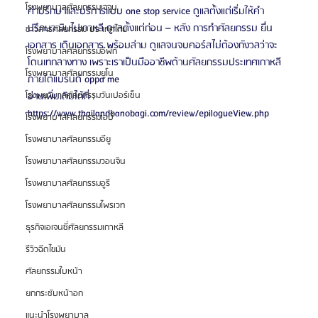
โรงพยาบาลศัลยกรรมเจจุน
คำปรึกษาและบริการแบบ one stop service ดูแลตั้งแต่เริ่มให้คำ
ปรึกษา บินไปเกาหลี ดูแลตั้งแต่ก่อน – หลัง การทำศัลยกรรม ยื่น
ข่าวสารศัลยกรรม ประเทศไทย
เอกสาร เดินเอกสาร พร้อมล่าม ดูแลจนจบคอร์สไม่ต้องกังวลว่าจะ
โรงพยาบาลศัลยกรรมอีพิก
โดนเทกลางทาง เพราะเราเป็นมืออาชีพด้านศัลยกรรมประเทศเกาหลี
โรงพยาบาลศัลยกรรมยูโน
ภายใต้แบรนด์ oppa me
อ่านเพิ่มเติมได้ที่ : 
โรงพยาบาลศัลยกรรมวันเปอร์เซ็น
https://www.thailandbanobagi.com/review/epilogueView.php
โรงพยาบาลศัลยกรรมเอบี
โรงพยาบาลศัลยกรรมอียู
โรงพยาบาลศัลยกรรมวอนจิน
โรงพยาบาลศัลยกรรมอูรี
โรงพยาบาลศัลยกรรมไพรเวท
ธุรกิจเอเจนซี่ศัลยกรรมเกาหลี
รีวิวฉีดไขมัน
ศัลยกรรมใบหน้า
ยกกระชับหน้าอก
แนะนำโรงพยาบาล