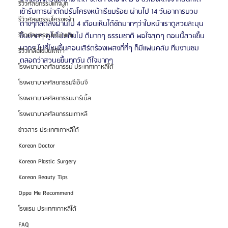
รีวิวศัลยกรรมแก้จมูก
เข้ารับการผ่าตัดปรับโครงหน้าเรียบร้อย ผ่านไป 14 วันอาการบวม
รีวิวศัลยกรรมโครงหน้า
ต่างๆก็ลดลงผ่านไป 4 เดือนเห็นได้ชัดมากๆว่าใบหน้าเราดูสวยละมุน
ขึ้นมากๆ ดูไม่โป๊ะเกินไป ดีมากๆ ธรรมชาติ พอใจสุดๆ ตอนนี้สวยขึ้น
รีวิวศัลยกรรมโหนกแก้ม
มากๆ ไปที่ไหนขึ้นคอนเสิร์ตร้องเพลงกี่ที่ๆ ก็มีแฟนคลับ ทีมงานชม
รีวิวเกลี่ยไขมันใต้ตา
ตลอดว่าสวนยขึ้นทุกวัน ดีใจมากๆ
โรงพยาบาลศัลยกรรม ประเทศเกาหลีใต้
โรงพยาบาลศัลยกรรมจีเอ็นจี
โรงพยาบาลศัลยกรรมมาร์เบิ้ล
โรงพยาบาลศัลยกรรมเกาหลี
ข่าวสาร ประเทศเกาหลีใต้
Korean Doctor
Korean Plastic Surgery
Korean Beauty Tips
Oppa Me Recommend
โรงแรม ประเทศเกาหลีใต้
FAQ