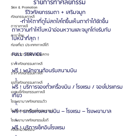
           รายการทำศัลยกรรม
Skin & Promotion
        รีวิวศัลยกรรมตา + เสริมจมูก
ศัลยกรรมเกาหลี
     -ทำให้ตาที่ดูไม่สดใสโตขึ้นเห็นตาดำได้ชัดขึ้น 
ดาราเกาหลี
ตาหวานทำให้ใบหน้าอ่อนหวานและจมูกโด่งรับกับ
ดาราไทย
ใบหน้าที่สุด ! 
ท่องเที่ยว ประเทศเกาหลีใต้
FULL SERVICE
ข่าวดารา ศิลปิน นักแสดง
ราคาศัลยกรรมเกาหลี
ฟรี ! พนักงานต้อนรับสนามบิน 
ราคาศัลยกรรมเกาหลี
ธุรกิจศัลยกรรมเกาหลี
ฟรี ! บริการจองตั๋วเครื่องบิน / โรงแรม / จองโปรแกรม
เอเจนซี่ศัลยกรรมเกาหลี
เที่ยว
โรงพยาบาลศัลยกรรมวิว
ฟรี ! รถรับส่งสนามบิน – โรงแรม – โรงพยาบาล
โรงพยาบาลศัลยกรรมบราวน์
โรงพยาบาลศัลยกรรมไอดี
ฟรี ! บริการเช็คอินโรงแรม
คลินิกผิวพรรณ