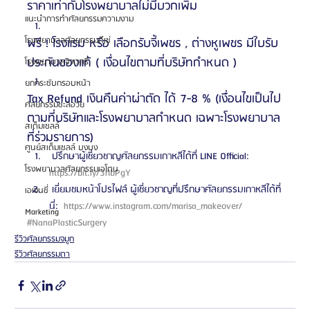
ราคาเท่ากับโรงพยาบาลไม่มีบวกเพิ่ม 
แนะนำการทำศัลยกรรมความงาม
โรงพยาบาลศัลยกรรมดีเซ่
ฟรี ! โรงแรม หรือ เลือกรับจี้เพชร , ต่างหูเพชร มีใบรับ
ประกันของแท้ ( เงื่อนไขตามที่บริษัทกำหนด )
โรงพยาบาลจิวเวลรี่
ยกกระชับกรอบหน้า
Tax Refund เงินคืนค่าผ่าตัด ได้ 7-8 % (เงื่อนไขเป็นไป
ศัลยกรรมชะลอวัย
ตามที่บริษัทและโรงพยาบาลกำหนด เฉพาะโรงพยาบาล
สเต็มเซลล์
ที่ร่วมรายการ) 
ศูนย์สเต็มเซลล์ บงบง
 ปรึกษาผู้เชี่ยวชาญศัลยกรรมเกาหลีได้ที่ LINE Official: 
โรงพยาบาลศัลยกรรมเอโตน
https://bit.ly/3rIbPgY 
 เยี่ยมชมหน้าโปรไฟล์ ผู้เชี่ยวชาญที่ปรึกษาศัลยกรรมเกาหลีได้ที่
เอเจนซี่
นี่: 
 https://www.instagram.com/marisa_makeover/ 
Marketing
#NanaPlasticSurgery
รีวิวศัลยกรรมจมูก
รีวิวศัลยกรรมตา