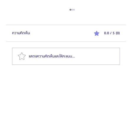
ความคิดเห็น
0.0 / 5 (0)
แสดงความคิดเห็นและให้คะแนน...
รีวิว: ศัลยกรรมลดขนาดสันและปีกจมูก | โรงพยาบาล
ศัลยกรรมเอโตน (Etonne Plastic Surgery)