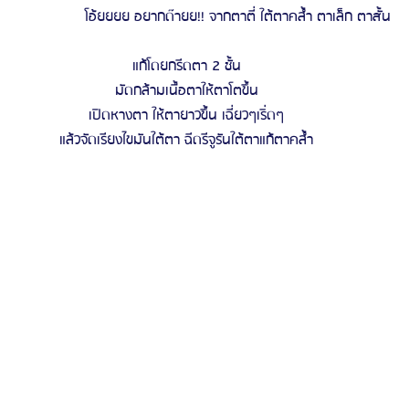
โอ้ยยยย อยากด๊ายย!! จากตาตี่ ใต้ตาคล้ำ ตาเล็ก ตาสั้น
รีวิวดูดไขมันหน้า
รีวิวดูดไขมันเหนียง
แก้โดยกรีดตา 2 ชั้น
มัดกล้ามเนื้อตาให้ตาโตขึ้น
เปิดหางตา ให้ตายาวขึ้น เฉี่ยวๆเริ่ดๆ
แล้วจัดเรียงไขมันใต้ตา ฉีดรีจูรันใต้ตาแก้ตาคล้ำ