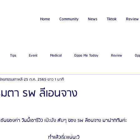
Home
Community
News
Tiktok
Review
Tips
Event
Medical
Oppa Me Today
Review
Op
่ศัลยกรรมเกาหลี
25 ต.ค. 2565
ยาว 1 นาที
ไขมัน
โรงพยาบาลศัลยกรรมเอท็อป
โรงพยาบาลศัลยกรรมบาโนบากิ
Be
รรมตา รพ ลีเอนจาง
ัลยกรรมจีเอ็นจี
โรงพยาบาลศัลยกรรมอิมเมจอัพ
โรงพยาบาลศัลยกรรมเจดับเบ
อันยองค่า วันนี้เอารีวิว เป๊ะปัง สับๆ ของ รพ ลีอนจาง มาฝากกันค่ะ
รรมมาอิน
โรงพยาบาลศัลยกรรมนานะ
โรงพยาบาลศัลยกรรมรูบี
Certif
ทำแล้วเริ่ดแน่นะวิ