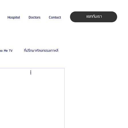
แชทกับเรา
Hospital
Doctors
Contact
pa Me TV
ที่ปรึกษาศัลยกรรมเกาหลี
auty Blog
ศัลยแพทย์ ประเทศเกาหลี
ิลยู
โรงพยาบาลศัลยกรรมมาร์เบิ้ล
ied Consultant
คู่มือศัลยกรรม