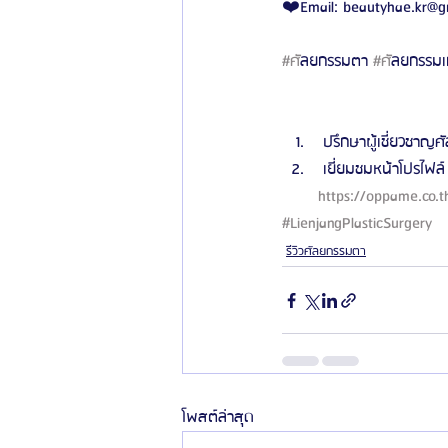
❤️Email: beautyhae.kr@g
#ศ
ัลยกรรมตา 
#ศ
ัลยกรรมเ
 ปรึกษาผู้เชี่ยวชาญศั
 เยี่ยมชมหน้าโปรไฟล์ 
https://oppame.co.
#LienjangPlasticSurgery
รีวิวศัลยกรรมตา
โพสต์ล่าสุด