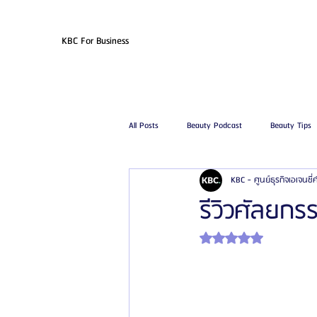
KBC For Business
All Posts
Beauty Podcast
Beauty Tips
KBC - ศูนย์ธุรกิจเอเจนซี
รีวิวศัลยกรรมฉีดไขมัน
รีวิวศัลยกรรมดูด
รีวิวศัลยก
ได้รับ NaN เต็ม 5 ดาว
โรงพยาบาลศัลยกรรมเฟรช
โรงพยาบาลศ
รีวิวศัลยกรรมผู้ชาย
โรงพยาบาลศัลยก