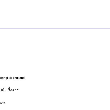
รีวิว: ศัลยกรรมแก้ไขตำแหน่งคิ้ว เปลือก
โรงพย
ตาล่าง และยกกระชับหน้าแก้ม | โรง
Plastic Surg
พยาบาลศัลยกรรมเอโตน (Etonne
ตา จม
Plastic Surgery)
@Bangkok Thailand
เพิ่มเพื่อน >>
o.th