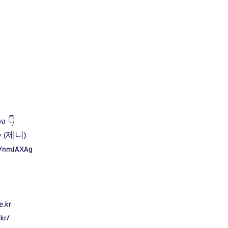
ง 👇
ny (제니)
ee/nmJAXAg
e.kr
kr/