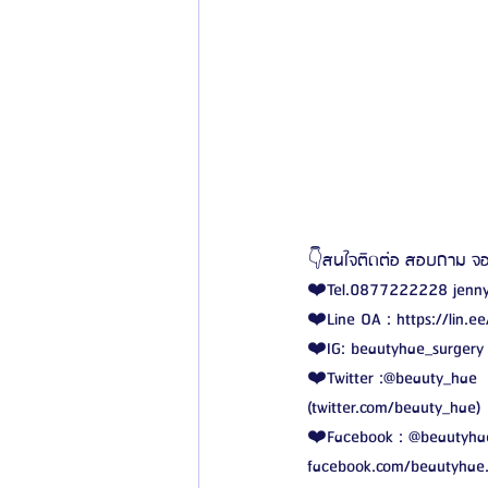
👇สนใจติดต่อ สอบถาม จอ
❤️Tel.0877222228 jen
❤️Line OA : https://lin.
❤️IG: beautyhae_surgery
❤️Twitter :@beauty_hae
(twitter.com/beauty_hae)
❤️Facebook : @beautyha
facebook.com/beautyhae.