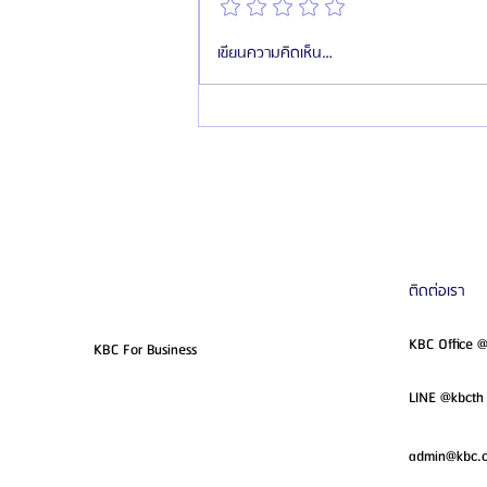
รีวิว: ศัลยกรรมเปิดหัวตา | โรงพยาบาล
เขียนความคิดเห็น…
ศัลยกรรมเอโตน (Etonne Plastic
Surgery)
ติดต่อเรา
KBC Office 
KBC For Business
LINE @kbcth 
admin@kbc.c