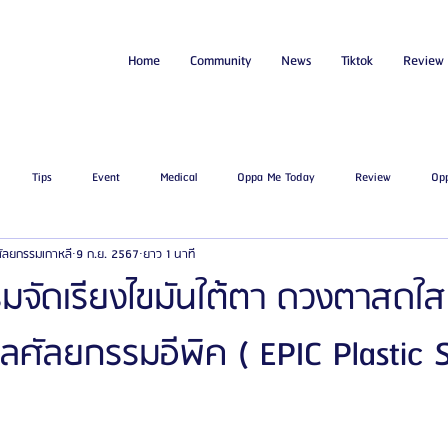
Home
Community
News
Tiktok
Review
Tips
Event
Medical
Oppa Me Today
Review
Op
่ศัลยกรรมเกาหลี
9 ก.ย. 2567
ยาว 1 นาที
ไขมัน
โรงพยาบาลศัลยกรรมเอท็อป
โรงพยาบาลศัลยกรรมบาโนบากิ
Be
รมจัดเรียงไขมันใต้ตา ดวงตาสดใส ไ
ลศัลยกรรมอีพิค ( EPIC Plastic S
ัลยกรรมจีเอ็นจี
โรงพยาบาลศัลยกรรมอิมเมจอัพ
โรงพยาบาลศัลยกรรมเจดับเบ
รรมมาอิน
โรงพยาบาลศัลยกรรมนานะ
โรงพยาบาลศัลยกรรมรูบี
Certif