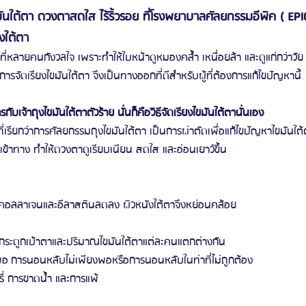
ขมันใต้ตา ดวงตาสดใส ไร้ริ้วรอย ที่โรงพยาบาลศัลยกรรมอีพิค ( EPI
งใต้ตา
งที่หลายคนกังวลใจ เพราะทำให้ใบหน้าดูหมองคล้ำ เหนื่อยล้า และดูแก่กว่าวั
 การจัดเรียงไขมันใต้ตา จึงเป็นทางออกที่ดีสำหรับผู้ที่ต้องการแก้ไขปัญหานี้ 
กับเจ้าถุงไขมันใต้ตาตัวร้าย นั่นก็คือวิธีจัดเรียงไขมันใต้ตานั่นเอง
ที่เรียกว่าการศัลยกรรมถุงไขมันใต้ตา เป็นการผ่าตัดเพื่อแก้ไขปัญหาไขมันใต้ต
ี่เข้าทาง ทำให้ดวงตาดูเรียบเนียน สดใส และอ่อนเยาว์ขึ้น
ทำให้คอลลาเจนและอีลาสตินลดลง ผิวหนังใต้ตาจึงหย่อนคล้อย
งกระดูกเบ้าตาและปริมาณไขมันใต้ตาแต่ละคนแตกต่างกัน
พอ การนอนหลับไม่เพียงพอหรือการนอนหลับในท่าที่ไม่ถูกต้อง
หรี่ การขาดน้ำ และการแพ้