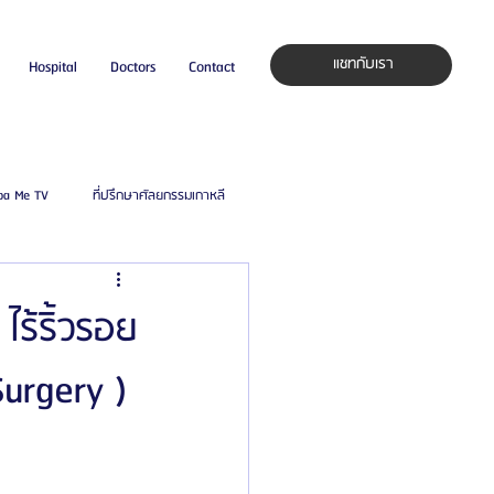
แชทกับเรา
Hospital
Doctors
Contact
pa Me TV
ที่ปรึกษาศัลยกรรมเกาหลี
auty Blog
ศัลยแพทย์ ประเทศเกาหลี
ร้ริ้วรอย
urgery )
ิลยู
โรงพยาบาลศัลยกรรมมาร์เบิ้ล
ied Consultant
คู่มือศัลยกรรม