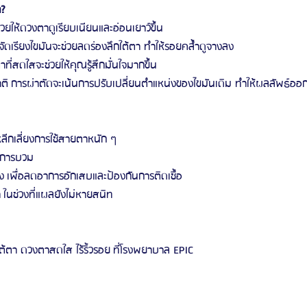
า?
่วยให้ดวงตาดูเรียบเนียนและอ่อนเยาว์ขึ้น
ัดเรียงไขมันจะช่วยลดร่องลึกใต้ตา ทำให้รอยคล้ำดูจางลง
ที่สดใสจะช่วยให้คุณรู้สึกมั่นใจมากขึ้น
าติ การผ่าตัดจะเน้นการปรับเปลี่ยนตำแหน่งของไขมันเดิม ทำให้ผลลัพธ์
ลีกเลี่ยงการใช้สายตาหนัก ๆ
าการบวม
ง เพื่อลดอาการอักเสบและป้องกันการติดเชื้อ
า ในช่วงที่แผลยังไม่หายสนิท
นใต้ตา ดวงตาสดใส ไร้ริ้วรอย ที่โรงพยาบาล EPIC