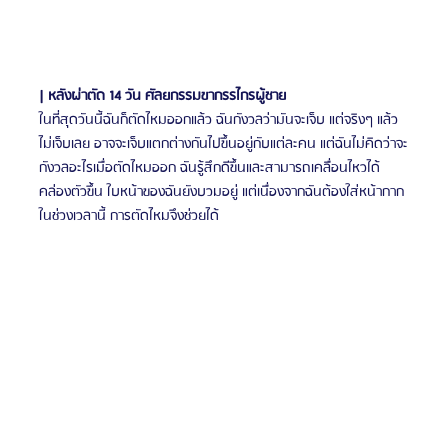
| หลังผ่าตัด 14 วัน ศัลยกรรมขากรรไกรผู้ชาย
ในที่สุดวันนี้ฉันก็ตัดไหมออกแล้ว ฉันกังวลว่ามันจะเจ็บ แต่จริงๆ แล้ว
ไม่เจ็บเลย อาจจะเจ็บแตกต่างกันไปขึ้นอยู่กับแต่ละคน แต่ฉันไม่คิดว่าจะ
กังวลอะไรเมื่อตัดไหมออก ฉันรู้สึกดีขึ้นและสามารถเคลื่อนไหวได้
คล่องตัวขึ้น ใบหน้าของฉันยังบวมอยู่ แต่เนื่องจากฉันต้องใส่หน้ากาก
ในช่วงเวลานี้ การตัดไหมจึงช่วยได้