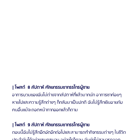
| โพสต์  8 สัปดาห์ ศัลยกรรมขากรรไกรผู้ชาย
อาการบวมของฉันไม่ต่างจากสัปดาห์ที่แล้วมากนัก อาการชาค่อยๆ 
หายไปและความรู้สึกต่างๆ ก็กลับมาเป็นปกติ ฉันไม่รู้สึกเขินอายกับ
คนอื่นแม้จะถอดหน้ากากออกแล้วก็ตาม 
| โพสต์  9 สัปดาห์ ศัลยกรรมขากรรไกรผู้ชาย
ตอนนี้ฉันไม่รู้สึกอึดอัดอีกต่อไปและสามารถทำกิจกรรมต่างๆ ในชีวิต
ประจำวันได้อย่างสนุกสนาน อย่างไรก็ตาม ฉันยังไม่สามารถออก