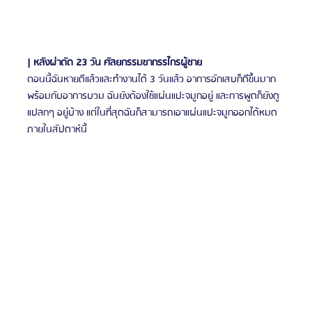
| หลังผ่าตัด 23 วัน ศัลยกรรมขากรรไกรผู้ชาย
ตอนนี้ฉันหายดีแล้วและทำงานได้ 3 วันแล้ว อาการอักเสบก็ดีขึ้นมาก
พร้อมกับอาการบวม ฉันยังต้องใช้แผ่นแปะจมูกอยู่ และการพูดก็ยังดู
แปลกๆ อยู่บ้าง แต่ในที่สุดฉันก็สามารถเอาแผ่นแปะจมูกออกได้หมด
ภายในสัปดาห์นี้