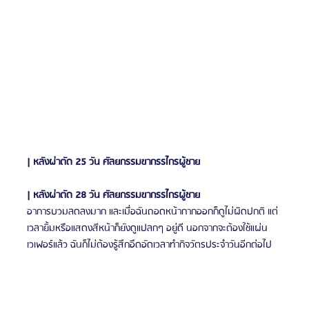
| หลังผ่าตัด 25 วัน ศัลยกรรมขากรรไกรผู้ชาย
| หลังผ่าตัด 28 วัน ศัลยกรรมขากรรไกรผู้ชาย
อาการบวมลดลงมาก และเมื่อฉันถอดหน้ากากออกก็ดูไม่ผิดปกติ แต่
เวลายิ้มหรือแสดงสีหน้าก็ยังดูแปลกๆ อยู่ดี นอกจากจะต้องใช้แผ่น
เวเฟอร์แล้ว ฉันก็ไม่ต้องรู้สึกอึดอัดเวลาทำกิจวัตรประจำวันอีกต่อไป