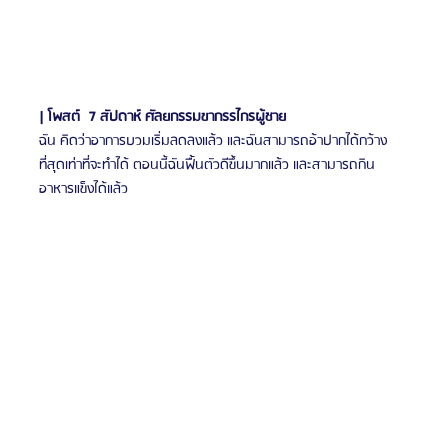
| โพสต์  7 สัปดาห์ ศัลยกรรมขากรรไกรผู้ชาย
ฉัน
คิดว่าอาการบวมเริ่มลดลงแล้ว และฉันสามารถอ้าปากได้กว้าง
ที่สุดเท่าที่จะทำได้ ตอนนี้ฉันฟื้นตัวดีขึ้นมากแล้ว และสามารถกิน
อาหารแข็งได้แล้ว