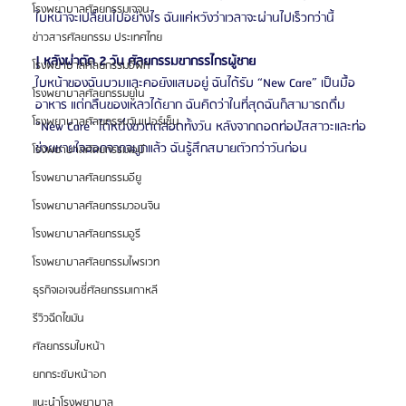
โรงพยาบาลศัลยกรรมเจจุน
ใบหน้าจะเปลี่ยนไปอย่างไร ฉันแค่หวังว่าเวลาจะผ่านไปเร็วกว่านี้
ข่าวสารศัลยกรรม ประเทศไทย
| หลังผ่าตัด 2 วัน ศัลยกรรมขากรรไกรผู้ชาย
โรงพยาบาลศัลยกรรมอีพิก
ใบหน้าของฉันบวมและคอยังแสบอยู่ ฉันได้รับ “New Care” เป็นมื้อ
โรงพยาบาลศัลยกรรมยูโน
อาหาร แต่กลืนของเหลวได้ยาก ฉันคิดว่าในที่สุดฉันก็สามารถดื่ม 
โรงพยาบาลศัลยกรรมวันเปอร์เซ็น
“New Care” ได้หนึ่งขวดตลอดทั้งวัน หลังจากถอดท่อปัสสาวะและท่อ
ช่วยหายใจออกจากจมูกแล้ว ฉันรู้สึกสบายตัวกว่าวันก่อน
โรงพยาบาลศัลยกรรมเอบี
โรงพยาบาลศัลยกรรมอียู
โรงพยาบาลศัลยกรรมวอนจิน
โรงพยาบาลศัลยกรรมอูรี
โรงพยาบาลศัลยกรรมไพรเวท
ธุรกิจเอเจนซี่ศัลยกรรมเกาหลี
รีวิวฉีดไขมัน
ศัลยกรรมใบหน้า
ยกกระชับหน้าอก
แนะนำโรงพยาบาล