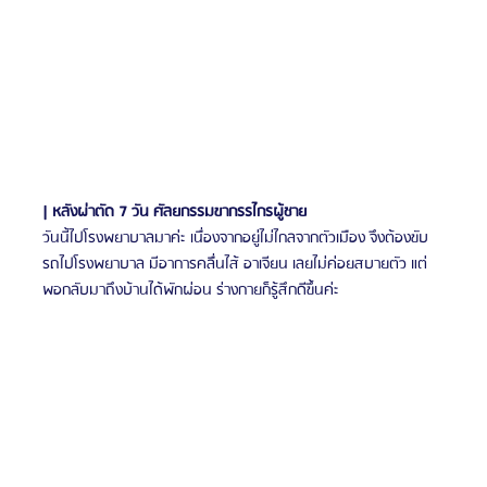
| หลังผ่าตัด 7 วัน ศัลยกรรมขากรรไกรผู้ชาย
วันนี้ไปโรงพยาบาลมาค่ะ เนื่องจากอยู่ไม่ไกลจากตัวเมือง จึงต้องขับ
รถไปโรงพยาบาล มีอาการคลื่นไส้ อาเจียน เลยไม่ค่อยสบายตัว แต่
พอกลับมาถึงบ้านได้พักผ่อน ร่างกายก็รู้สึกดีขึ้นค่ะ