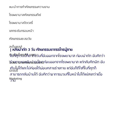
แนะนำการทำศัลยกรรมความงาม
โรงพยาบาลศัลยกรรมดีเซ่
โรงพยาบาลจิวเวลรี่
ยกกระชับกรอบหน้า
ศัลยกรรมชะลอวัย
สเต็มเซลล์
| หลังผ่าตัด 3 วัน ศัลยกรรมขากรรไกรผู้ชาย
ศูนย์สเต็มเซลล์ บงบง
ในที่สุดวันนี้ก็มาถึงวันที่ฉันออกจากโรงพยาบาล ก่อนผ่าตัด ฉันคิดว่า
ร่างกายของฉันน่าจะโอเคก่อนออกจากโรงพยาบาล แต่กลับคิดผิด ฉัน
โรงพยาบาลศัลยกรรมเอโตน
เดินไม่ได้และไม่ค่อยได้ผ่อนคลายร่างกาย แต่ฉันก็ดีใจที่ในที่สุดก็
เอเจนซี่
สามารถกลับบ้านได้ ฉันคิดว่าอาการบวมที่ใบหน้าไม่ได้แย่ลงกว่าเมื่อ
Marketing
วาน