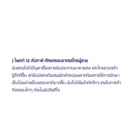
| โพสต์ 12 สัปดาห์ ศัลยกรรมขากรรไกรผู้ชาย
ฉันแทบไม่มีปัญหาเรื่องการรับประทานอาหารเลย และโดยรวมแล้ว
รู้สึกดีขึ้น แต่ฉันยังคงต้องรออีกสักหน่อยหากต้องการให้การรักษา
เป็นไปอย่างเป็นธรรมชาติมากขึ้น ฉันไม่มีข้อจำกัดใดๆ เลยในการทำ
กิจกรรมใดๆ ดังนั้นฉันจึงดีใจ