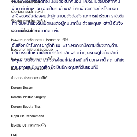
พยายามอย่างที่สุดที่จะไม่ยิ้มต่อหน้าคนอื่น และฉันไม่ชอบเวลาที่คน
รีวิวศัลยกรรมแก้จมูก
อื่นมายืนข้างๆ ฉัน ฉันเป็นคนขี้กังวลว่าคนอื่นจะคิดอย่างไรกับฉัน 
รีวิวศัลยกรรมโครงหน้า
อาชีพของฉันต้องพบปะผู้คนแบบตัวต่อตัว และการเข้าร่วมการแข่งขัน
รีวิวศัลยกรรมโหนกแก้ม
ทำให้ใบหน้าของฉันเปิดเผยต่อผู้คนมากขึ้น ด้วยเหตุผลเหล่านี้ ฉันจึง
อยากเข้ารับการผ่าตัดมากขึ้น
รีวิวเกลี่ยไขมันใต้ตา
โรงพยาบาลศัลยกรรม ประเทศเกาหลีใต้
ฉันเลือกเข้ารับการผ่าตัดที่ EU เพราะพวกเขามีความเชี่ยวชาญด้าน
โรงพยาบาลศัลยกรรมจีเอ็นจี
ศัลยกรรมใบหน้าและขากรรไกร และเพราะว่าคุณหมอดูใจเย็นและมี
โรงพยาบาลศัลยกรรมมาร์เบิ้ล
เหตุผล ฉันจึงสามารถไว้วางใจเขาได้อย่างเต็มที่ นอกจากนี้ สถานที่ยัง
ดูสะอาดและมีขนาดเล็ก ซึ่งเป็นอีกเหตุผลที่ฉันชอบที่นี่
โรงพยาบาลศัลยกรรมเกาหลี
ข่าวสาร ประเทศเกาหลีใต้
Korean Doctor
Korean Plastic Surgery
Korean Beauty Tips
Oppa Me Recommend
โรงแรม ประเทศเกาหลีใต้
FAQ