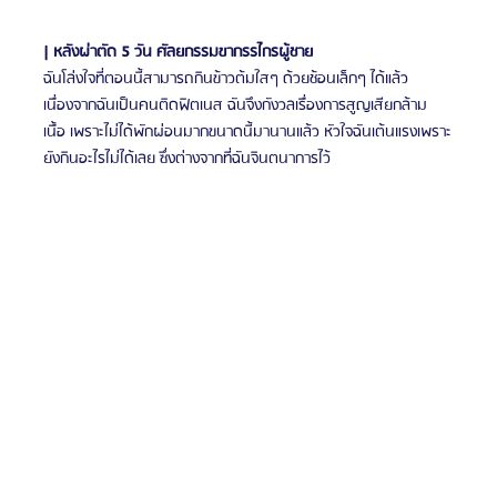
| หลังผ่าตัด 5 วัน ศัลยกรรมขากรรไกรผู้ชาย
ฉันโล่งใจที่ตอนนี้สามารถกินข้าวต้มใสๆ ด้วยช้อนเล็กๆ ได้แล้ว 
เนื่องจากฉันเป็นคนติดฟิตเนส ฉันจึงกังวลเรื่องการสูญเสียกล้าม
เนื้อ เพราะไม่ได้พักผ่อนมากขนาดนี้มานานแล้ว หัวใจฉันเต้นแรงเพราะ
ยังกินอะไรไม่ได้เลย ซึ่งต่างจากที่ฉันจินตนาการไว้