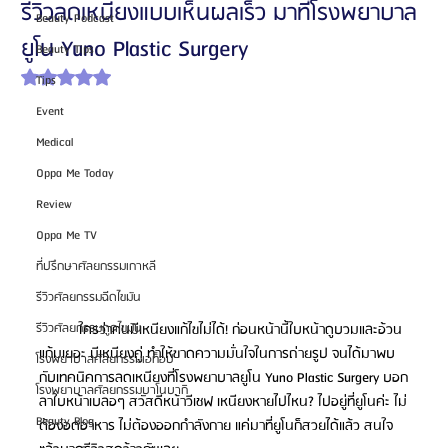
รีวิวลดเหนียงแบบเห็นผลเร็ว มาที่โรงพยาบาล
Beauty Podcast
ยูโน Yuno Plastic Surgery
Beauty Tips
ได้รับ NaN เต็ม 5 ดาว
Tips
Event
Medical
Oppa Me Today
Review
Oppa Me TV
ที่ปรึกษาศัลยกรรมเกาหลี
รีวิวศัลยกรรมฉีดไขมัน
	ใครว่าคนมีเหนียงแก้ไขไม่ได้! ก่อนหน้านี้ใบหน้าดูบวมและอ้วน 
รีวิวศัลยกรรมดูดไขมัน
แก้มเยอะ มีเหนียงคู่ ทำให้ขาดความมั่นใจในการถ่ายรูป จนได้มาพบ
โรงพยาบาลศัลยกรรมเอท็อป
กับเทคนิคการลดเหนียงที่โรงพยาบาลยูโน Yuno Plastic Surgery บอก
โรงพยาบาลศัลยกรรมบาโนบากิ
ลาใบหน้าเบลอๆ สวัสดีหน้าวีเชฟ เหนียงหายไปไหน? ไปอยู่ที่ยูโนค่ะ ไม่
Beauty Blog
ต้องอดอาหาร ไม่ต้องออกกำลังกาย แค่มาที่ยูโนก็สวยได้แล้ว สนใจ