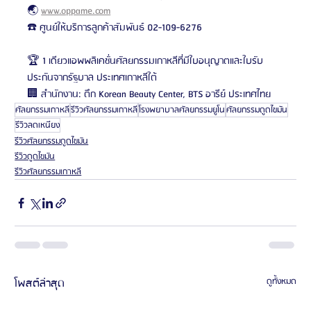
🌏 
www.oppame.com
☎️ ศูนย์ให้บริการลูกค้าสัมพันธ์ 02-109-6276
🏆 1 เดียวแอพพลิเคชั่นศัลยกรรมเกาหลีที่มีใบอนุญาตและใบรับ
ประกันจากรัฐบาล ประเทศเกาหลีใต้
🏢 สำนักงาน: ตึก Korean Beauty Center, BTS อารีย์ ประเทศไทย
ศัลยกรรมเกาหลี
รีวิวศัลยกรรมเกาหลี
โรงพยาบาลศัลยกรรมยูโน
ศัลยกรรมดูดไขมัน
รีวิวลดเหนียง
รีวิวศัลยกรรมดูดไขมัน
รีวิวดูดไขมัน
รีวิวศัลยกรรมเกาหลี
โพสต์ล่าสุด
ดูทั้งหมด