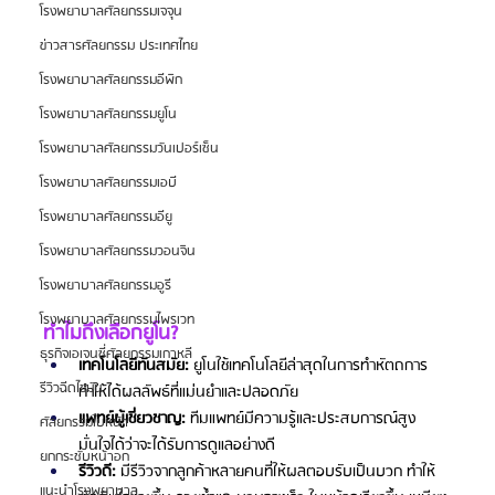
โรงพยาบาลศัลยกรรมเจจุน
ข่าวสารศัลยกรรม ประเทศไทย
โรงพยาบาลศัลยกรรมอีพิก
โรงพยาบาลศัลยกรรมยูโน
โรงพยาบาลศัลยกรรมวันเปอร์เซ็น
โรงพยาบาลศัลยกรรมเอบี
โรงพยาบาลศัลยกรรมอียู
โรงพยาบาลศัลยกรรมวอนจิน
โรงพยาบาลศัลยกรรมอูรี
โรงพยาบาลศัลยกรรมไพรเวท
ทำไมถึงเลือกยูโน?
ธุรกิจเอเจนซี่ศัลยกรรมเกาหลี
เทคโนโลยีทันสมัย:
 ยูโนใช้เทคโนโลยีล่าสุดในการทำหัตถการ 
รีวิวฉีดไขมัน
ทำให้ได้ผลลัพธ์ที่แม่นยำและปลอดภัย
แพทย์ผู้เชี่ยวชาญ:
 ทีมแพทย์มีความรู้และประสบการณ์สูง 
ศัลยกรรมใบหน้า
มั่นใจได้ว่าจะได้รับการดูแลอย่างดี
ยกกระชับหน้าอก
รีวิวดี: 
มีรีวิวจากลูกค้าหลายคนที่ให้ผลตอบรับเป็นบวก ทำให้
แนะนำโรงพยาบาล