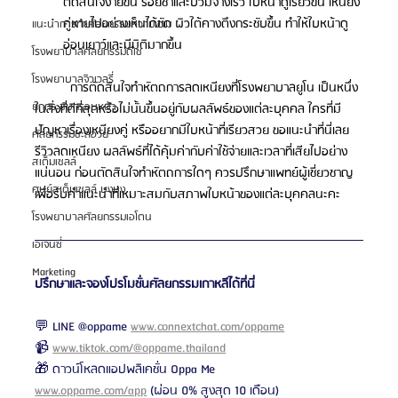
ตัดสินใจง่ายขึ้น รอยช้ำและบวมจางเร็ว ใบหน้าดูเรียวขึ้น เหนียง
คู่หายไปอย่างเห็นได้ชัด ผิวใต้คางตึงกระชับขึ้น ทำให้ใบหน้าดู
แนะนำการทำศัลยกรรมความงาม
อ่อนเยาว์และมีมิติมากขึ้น
โรงพยาบาลศัลยกรรมดีเซ่
โรงพยาบาลจิวเวลรี่
	การตัดสินใจทำหัตถการลดเหนียงที่โรงพยาบาลยูโน เป็นหนึ่ง
ยกกระชับกรอบหน้า
ในสิ่งที่ดีที่สุดหรือไม่นั้นขึ้นอยู่กับผลลัพธ์ของแต่ละบุคคล ใครที่มี
ปัญหาเรื่องเหนียงคู่ หรืออยากมีใบหน้าที่เรียวสวย ขอแนะนำที่นี่เลย 
ศัลยกรรมชะลอวัย
รีวิวลดเหนียง ผลลัพธ์ที่ได้คุ้มค่ากับค่าใช้จ่ายและเวลาที่เสียไปอย่าง
สเต็มเซลล์
แน่นอน ก่อนตัดสินใจทำหัตถการใดๆ ควรปรึกษาแพทย์ผู้เชี่ยวชาญ
ศูนย์สเต็มเซลล์ บงบง
เพื่อรับคำแนะนำที่เหมาะสมกับสภาพใบหน้าของแต่ละบุคคลนะคะ
โรงพยาบาลศัลยกรรมเอโตน
เอเจนซี่
Marketing
ปรึกษาและจองโปรโมชั่นศัลยกรรมเกาหลีได้ที่นี่
💬 LINE @oppame 
www.connextchat.com/oppame
📹 
www.tiktok.com/@oppame.thailand
🎁 ดาวน์โหลดแอปพลิเคชั่น Oppa Me 
www.oppame.com/app
 (ผ่อน 0% สูงสุด 10 เดือน)