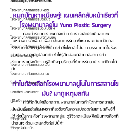
แล้วมาดูรีวิวสุดว้าวกันเลย
ศัลยแพทย์ ประเทศเกาหลี
โรงพยาบาลศัลยกรรมเฟรช
หมดปัญหาเหนียงคู่! เผยเคล็ดลับหน้าเรียวที่
โรงพยาบาลศัลยกรรมจีเอ็นจี
โรงพยาบาลยูโน Yuno Plastic Surgery
โรงพยาบาลศัลยกรรมอิมเมจอัพ
	ก่อนทำหัตถการ แพทย์จะทำการตรวจและประเมินสภาพ
โรงพยาบาลศัลยกรรมเจดับเบิลยู
ใบหน้าอย่างละเอียด เพื่อวางแผนการรักษาที่เหมาะสมกับแต่ละเคส 
โรงพยาบาลศัลยกรรมมาร์เบิ้ล
หลังจากนั้นก็เข้าสู่ขั้นตอนการทำ ซึ่งใช้เวลาไม่นาน บรรยากาศในห้อง
ผ่าตัดสะอาดและปลอดภัย ทำให้รู้สึกผ่อนคลายตลอดการทำ
รีวิวศัลยกรรมผู้ชาย
หัตถการ แม้จะมีความรู้สึกตึงๆ บริเวณที่ทำการรักษาบ้าง แต่ก็ทนได้
โรงพยาบาลศัลยกรรมมาอิน
ค่ะ
โรงพยาบาลศัลยกรรมนานะ
ทำไมต้องเลือกโรงพยาบาลยูโนในการสลายไข
โรงพยาบาลศัลยกรรมรูบี
มัน? มาดูเหตุผลกัน
Certified Consultant
คู่มือศัลยกรรม
	การตัดสินใจเลือกสถานพยาบาลในการทำหัตถการสลายไข
มันเป็นเรื่องสำคัญ เพราะเกี่ยวข้องกับความปลอดภัยและผลลัพธ์ที่
ข่าวสารศัลยกรรมเกาหลี
ได้ ดังนั้นการเลือกโรงพยาบาลยูโน ดูรีวิวลดเหนียง จึงเป็นทางเลือกที่
รีวิวดูดไขมัน
น่าสนใจ ด้วยเหตุผลดังต่อไปนี้ค่ะ
รีวิวดูดไขมันหน้า