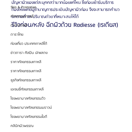
ปัญหาผิวของแต่ละบุคคลว่ามากน้อยแค่ไหน ซึ่งก่อนเข้ารับบริการ
Skin & Promotion
ต้องให้แพทย์ผู้ชำนาญการประเมินปัญหาผิวก่อน จึงจะสามารถคำนว
นความถี่ และปริมาณตัวยาที่เหมาะสมให้ได้
ศัลยกรรมเกาหลี
รีวิวก่อน/หลัง ฉีดผิวด้วย Radiesse (เรเดียส)
ดาราเกาหลี
ดาราไทย
ท่องเที่ยว ประเทศเกาหลีใต้
ข่าวดารา ศิลปิน นักแสดง
ราคาศัลยกรรมเกาหลี
ราคาศัลยกรรมเกาหลี
ธุรกิจศัลยกรรมเกาหลี
เอเจนซี่ศัลยกรรมเกาหลี
โรงพยาบาลศัลยกรรมวิว
โรงพยาบาลศัลยกรรมบราวน์
โรงพยาบาลศัลยกรรมไอดี
คลินิกผิวพรรณ