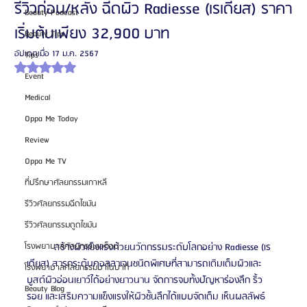
รีวิวก่อน/หลัง ฉีดผิว Radiesse (เรเดียส) ราคา
Beauty Podcast
เริ่มต้นเพียง 32,900 บาท
Beauty Tips
อัปเดตเมื่อ
17 ม.ค. 2567
Tips
ได้รับ NaN เต็ม 5 ดาว
Event
Medical
Oppa Me Today
Review
Oppa Me TV
ที่ปรึกษาศัลยกรรมเกาหลี
รีวิวศัลยกรรมฉีดไขมัน
รีวิวศัลยกรรมดูดไขมัน
	สร้างผิวแข็งแรงด้วยนวัตกรรมระดับโลกอย่าง Radiesse (เร
โรงพยาบาลศัลยกรรมเอท็อป
เดียส) สารกระตุ้นคอลลาเจนชนิดพิเศษที่สามารถเติมเต็มผิวและ
โรงพยาบาลศัลยกรรมบาโนบากิ
บูสต์ผิวอ่อนเยาว์ได้อย่างยาวนาน จัดการจบทั้งปัญหาร่องลึก ริ้ว
Beauty Blog
รอย และเสริมความแข็งแรงให้ผิวชั้นลึกได้แบบจัดเต็ม เห็นผลลัพธ์