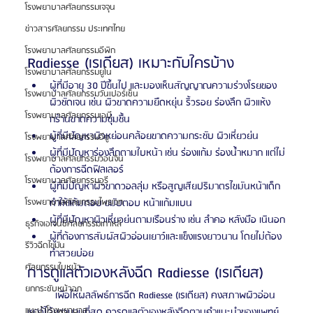
โรงพยาบาลศัลยกรรมเจจุน
ข่าวสารศัลยกรรม ประเทศไทย
โรงพยาบาลศัลยกรรมอีพิก
Radiesse (เรเดียส) เหมาะกับใครบ้าง
โรงพยาบาลศัลยกรรมยูโน
ผู้ที่มีอายุ 30 ปีขึ้นไป และมองเห็นสัญญาณความร่วงโรยของ
โรงพยาบาลศัลยกรรมวันเปอร์เซ็น
ผิวชัดเจน เช่น ผิวขาดความยืดหยุ่น ริ้วรอย ร่องลึก ผิวแห้ง
โรงพยาบาลศัลยกรรมเอบี
กร้านขาดความชุ่มชื้น
ผู้ที่มีปัญหาผิวหย่อนคล้อยขาดความกระชับ ผิวเหี่ยวย่น
โรงพยาบาลศัลยกรรมอียู
ผู้ที่มีปัญหาร่องลึกตามใบหน้า เช่น ร่องแก้ม ร่องน้ำหมาก แต่ไม่
โรงพยาบาลศัลยกรรมวอนจิน
ต้องการฉีดฟิลเลอร์
โรงพยาบาลศัลยกรรมอูรี
ผู้ที่มีปัญหาผิวขาดวอลลุ่ม หรือสูญเสียปริมาตรไขมันหน้าเด็ก 
ทำให้แก้มตอบ ขมับตอบ หน้าแก้มแบน
โรงพยาบาลศัลยกรรมไพรเวท
ผู้ที่มีปัญหาผิวเหี่ยวย่นตามเรือนร่าง เช่น ลำคอ หลังมือ เนินอก
ธุรกิจเอเจนซี่ศัลยกรรมเกาหลี
ผู้ที่ต้องการสัมผัสผิวอ่อนเยาว์และแข็งแรงยาวนาน โดยไม่ต้อง
รีวิวฉีดไขมัน
ทำสวยบ่อย
ศัลยกรรมใบหน้า
การดูแลตัวเองหลังฉีด Radiesse (เรเดียส)
ยกกระชับหน้าอก
	เพื่อให้ผลลัพธ์การฉีด Radiesse (เรเดียส) คงสภาพผิวอ่อน
แนะนำโรงพยาบาล
เยาว์ได้ยาวนานที่สุด ควรดูแลตัวเองหลังฉีดตามคำแนะนำของแพทย์