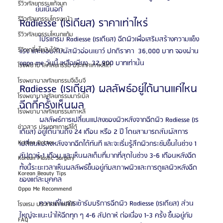
รีวิวศัลยกรรมแก้จมูก
ย่นเนินอก
รีวิวศัลยกรรมโครงหน้า
Radiesse (เรเดียส) ราคาเท่าไหร่
รีวิวศัลยกรรมโหนกแก้ม
	โปรแกรม Radiesse (เรเดียส) ฉีดผิวเพื่อเสริมสร้างความแข็ง
รีวิวเกลี่ยไขมันใต้ตา
แรง และมอบสัมผัสผิวอ่อนเยาว์ ปกติราคา  36,000 บาท จองผ่าน 
oppa me วันนี้ เหลือเพียง  32,900 บาทเท่านั้น
โรงพยาบาลศัลยกรรม ประเทศเกาหลีใต้
โรงพยาบาลศัลยกรรมจีเอ็นจี
Radiesse (เรเดียส) ผลลัพธ์อยู่ได้นานแค่ไหน 
โรงพยาบาลศัลยกรรมมาร์เบิ้ล
ฉีดกี่ครั้งเห็นผล
โรงพยาบาลศัลยกรรมเกาหลี
	ผลลัพธ์การเปลี่ยนแปลงของผิวหลังจากฉีดผิว Radiesse (เร
ข่าวสาร ประเทศเกาหลีใต้
เดียส) อยู่ได้นานถึง 24 เดือน หรือ 2 ปี โดยสามารถสัมผัสการ
Korean Doctor
เปลี่ยนแปลงหลังจากฉีดได้ทันที และจะเริ่มรู้สึกผิวกระชับขึ้นในช่วง 1 
สัปดาห์-1 เดือน และเห็นผลเต็มที่มากที่สุดในช่วง 3-6 เดือนหลังฉีด 
Korean Plastic Surgery
ทั้งนี้ระยะเวลาเห็นผลลัพธ์ขึ้นอยู่กับสภาพผิวและการดูแลผิวหลังฉีด
Korean Beauty Tips
ของแต่ละบุคคล
Oppa Me Recommend
	ความถี่ในการเข้ารับบริการฉีดผิว Radiesse (เรเดียส) ส่วน
โรงแรม ประเทศเกาหลีใต้
ใหญ่จะแนะนำให้ฉีดทุก ๆ 4-6 สัปดาห์ ต่อเนื่อง 1-3 ครั้ง ขึ้นอยู่กับ
FAQ