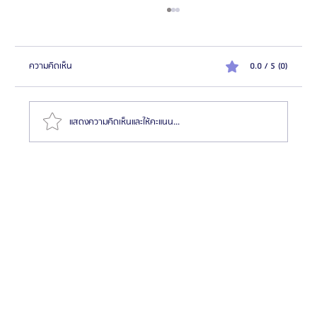
ความคิดเห็น
0.0 / 5 (0)
แสดงความคิดเห็นและให้คะแนน...
สมัครตัวแทน "เอเจนซี่ศัลยกรรมจีน" เทรนด์โอกาสสร้าง
รายได้สูงในตลาด