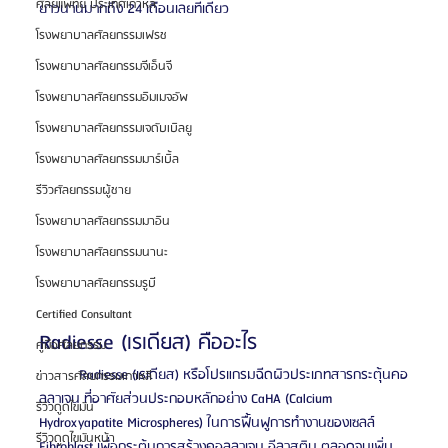
ศัลยแพทย์ ประเทศเกาหลี
ยาวนานมากถึง 24 เดือนเลยทีเดียว
โรงพยาบาลศัลยกรรมเฟรช
โรงพยาบาลศัลยกรรมจีเอ็นจี
โรงพยาบาลศัลยกรรมอิมเมจอัพ
โรงพยาบาลศัลยกรรมเจดับเบิลยู
โรงพยาบาลศัลยกรรมมาร์เบิ้ล
รีวิวศัลยกรรมผู้ชาย
โรงพยาบาลศัลยกรรมมาอิน
โรงพยาบาลศัลยกรรมนานะ
โรงพยาบาลศัลยกรรมรูบี
Certified Consultant
Radiesse (เรเดียส) คืออะไร
คู่มือศัลยกรรม
	Radiesse (เรเดียส) หรือโปรแกรมฉีดผิวประเภทสารกระตุ้นคอ
ข่าวสารศัลยกรรมเกาหลี
ลลาเจน ที่อาศัยส่วนประกอบหลักอย่าง CaHA (Calcium 
รีวิวดูดไขมัน
Hydroxyapatite Microspheres) ในการฟื้นฟูการทำงานของเซลล์ 
รีวิวดูดไขมันหน้า
Fibroblast เพื่อกระตุ้นการสร้างคอลลาเจน อีลาสติน ตลอดจนเพิ่ม