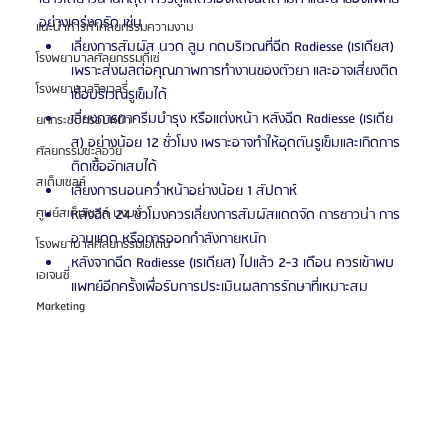
อย่างเคร่งครัด เช่น
แนะนำการทำศัลยกรรมความงาม
เลี่ยงการสัมผัส นวด ลูบ กดบริเวณที่ฉีด Radiesse (เรเดียส) 
โรงพยาบาลศัลยกรรมดีเซ่
เพราะส่งผลต่อคุณภาพการทำงานของตัวยา และอาจเสี่ยงติด
โรงพยาบาลจิวเวลรี่
เชื้อบริเวณรูเข็มได้
เลี่ยงการทาครีมบำรุง หรือแต่งหน้า หลังฉีด Radiesse (เรเดีย
ยกกระชับกรอบหน้า
ส) อย่างน้อย 12 ชั่วโมง เพราะอาจทำให้อุดตันรูเข็มและเกิดการ
ศัลยกรรมชะลอวัย
ติดเชื้ออักเสบได้
สเต็มเซลล์
เลี่ยงการนอนคว่ำหน้าอย่างน้อย 1 สัปดาห์
หลังฉีด 24 ชั่วโมงควรเลี่ยงการสัมผัสแดดจัด การซาวน่า การ
ศูนย์สเต็มเซลล์ บงบง
อาบแดด หรือการออกกำลังกายหนัก
โรงพยาบาลศัลยกรรมเอโตน
หลังจากฉีด Radiesse (เรเดียส) ไปแล้ว 2-3 เดือน ควรเข้าพบ
เอเจนซี่
แพทย์อีกครั้งเพื่อรับการประเมินผลการรักษาที่เหมาะสม
Marketing