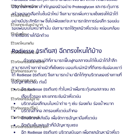
ปริมาณสารอาหาสำคัญของผิวอย่าง Proteoglycan และกระตุ้นการ
รีวิวดูดไขมันเหนียง
สร้างหลอดเลือดในชั้นผิวใหม่ จึงสามารถเพิ่มความแข็งแรงให้ผิวได้
รีวิวยกกระชับ
อย่างมีประสิทธิภาพ ซึ่งไม่เพียงแต่จะสามารถจัดการร่องลึก รอยย่น 
รีวิวยกกระชับหน้าผาก
รอยพับบนใบหน้าเท่านั้น ยังสามารถใช้ดูแลผิวเหี่ยวย่น หย่อนคล้อย
รีวิวร้อยไหม
ตามเรือนร่างได้อีกด้วย 
รีวิวลดโหนกแก้ม
Radiesse (เรเดียส) ฉีดตรงไหนได้บ้าง
รีวิวศัลยกรรมกราม
	ด้วยคุณสมบัติที่สามารถฟื้นฟูคอลลาเจนใต้ชั้นผิวได้ล้ำลึก 
รีวิวศัลยกรรมขากรรไกร
สามารถสร้างตาข่ายผิวที่แข็งแรง มอบสัมผัสผิวที่ตึงกระชับอ่อนเยาว์
รีวิวศัลยกรรมคาง
ได้ Radiesse (เรเดียส) จึงสามารถนำมาฉีดได้ทุกบริเวณของร่างกายที่
รีวิวศัลยกรรมจมูก
มีปัญหาเหี่ยวย่น ดังนี้
ฉีด Radiesse (เรเดียส) ทั่วใบหน้าเพื่อกระตุ้นคอลลาเจน ลด
รีวิวศัลยกรรมตา
เลือนริ้วรอย และยกกระชับผิวเหี่ยวย่น
รีวิวศัลยกรรมผู้ชาย
บริเวณร่องลึกบนใบหน้าต่าง ๆ เช่น ร่องแก้ม ร่องน้ำหมาก
รีวิวศัลยกรรมวีไลน์
บริเวณลำคอ ลดรอยเหี่ยวย่นลำคอ  
ฉีดบริเวณหลังมือ เพื่อจัดการปัญหามือเหี่ยวย่น
รีวิวศัลยกรรมเกาหลี
ฉีดเติมเต็มหลุมสิวที่มีปัญหารุนแรง
รีวิวศัลยกรรมเสริมหน้าอก
ฉีด Radiesse (เรเดียส) บริเวณเนินอก เพื่อดูแลปัญหาผิวเหี่ยว