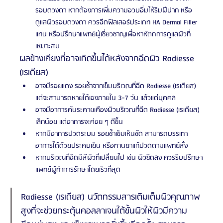
รอบดวงตา หากต้องการเพิ่มความอวบอิ่มให้ริมฝีปาก หรือ
ดูแลผิวรอบดวงตา ควรฉีดฟิลเลอร์ประเภท HA Dermal Filler 
แทน หรือปรึกษาแพทย์ผู้เชี่ยวชาญเพื่อหาหัตถการดูแลผิวที่
เหมาะสม
ผลข้างเคียงที่อาจเกิดขึ้นได้หลังจากฉีดผิว Radiesse 
(เรเดียส)
อาจมีรอยแดง รอยช้ำจากเข็มบริเวณที่ฉีด Radiesse (เรเดียส) 
แต่จะสามารถหายได้เองภายใน 3-7 วัน แล้วแต่บุคคล
อาจมีอาการคันระคายเคืองผิวบริเวณที่ฉีด Radiesse (เรเดียส) 
เล็กน้อย แต่อาการจะค่อย ๆ ดีขึ้น
หากมีอาการปวดระบม รอยช้ำเข็มเห็นชัด สามารถบรรเทา
อาการได้ด้วยประคบเย็น หรือทานยาแก้ปวดตามแพทย์สั่ง
หากบริเวณที่ฉีดมีสีผิวที่เปลี่ยนไป เช่น ผิวซีดลง ควรรีบปรึกษา
แพทย์ผู้ทำการรักษาโดยเร็วที่สุด 
Radiesse (เรเดียส) นวัตกรรมสารเติมเต็มผิวคุณภาพ
สูงที่จะช่วยกระตุ้นคอลลาเจนใต้ชั้นผิวให้ผิวมีความ