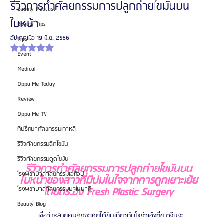
รีวิวการทำศัลยกรรมการปลูกถ่ายไขมันบน
Beauty Podcast
ใบหน้า
Beauty Tips
อัปเดตเมื่อ
19 มิ.ย. 2566
Tips
ได้รับ NaN เต็ม 5 ดาว
Event
Medical
Oppa Me Today
Review
Oppa Me TV
ที่ปรึกษาศัลยกรรมเกาหลี
รีวิวศัลยกรรมฉีดไขมัน
รีวิวศัลยกรรมดูดไขมัน
รีวิวการทำศัลยกรรมการปลูกถ่ายไขมันบน
โรงพยาบาลศัลยกรรมเอท็อป
ใบหน้าของสาวที่มีปมในใจจากการถูกเยาะเย้ย
โดยดร.ฮง Fresh Plastic Surgery
โรงพยาบาลศัลยกรรมบาโนบากิ
Beauty Blog
	เชื่อว่าหลายคนคงจะเคยได้ยินเกี่ยวกับโหง่วเฮ้งที่ชาวจีนจะ