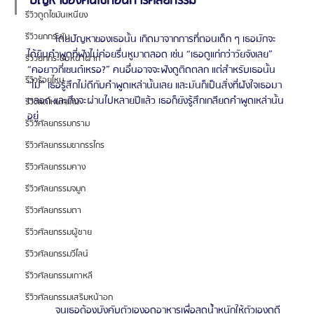
ปัญหาของคนไข้ก่อนการศัลยกรรม
รีวิวดูดไขมันเหนียง
รีวิวยกกระชับ
	โดยปัญหาของเธอนั้น เกิดมาจากการที่ตอนเด็ก ๆ เธอมักจะ
ได้ยินคำพูดที่ฟังไม่ค่อยรื่นหูมาตลอด เช่น “เธอดูแก่กว่าวัยจังเลย” 
รีวิวยกกระชับหน้าผาก
“คอยาวกี่เซนต์เหรอ?” คนอื่นอาจจะฟังดูติดตลก แต่สำหรับเธอนั้น 
รีวิวร้อยไหม
“ไม่” เธอรู้สึกไม่ดีกับคำพูดเหล่านั้นเลย และมันก็เป็นสิ่งที่ฝังใจเธอมา
ตลอด และถึงจะผ่านไปหลายปีแล้ว เธอก็ยังรู้สึกเกลียดคำพูดเหล่านั้น
รีวิวลดโหนกแก้ม
อยู่ 
รีวิวศัลยกรรมกราม
รีวิวศัลยกรรมขากรรไกร
รีวิวศัลยกรรมคาง
รีวิวศัลยกรรมจมูก
รีวิวศัลยกรรมตา
รีวิวศัลยกรรมผู้ชาย
รีวิวศัลยกรรมวีไลน์
รีวิวศัลยกรรมเกาหลี
รีวิวศัลยกรรมเสริมหน้าอก
	จนเธอต้องบังคับตัวเองอดอาหารเพื่อลดน้ำหนักให้ตัวเองดูดี