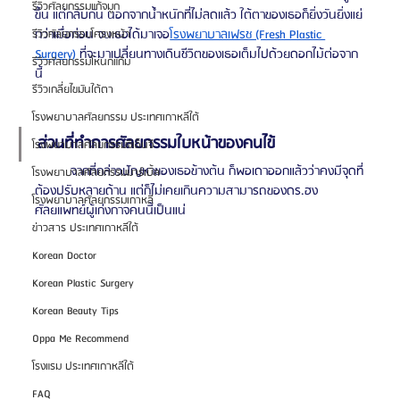
รีวิวศัลยกรรมแก้จมูก
ขึ้น แต่กลับกัน นอกจากน้ำหนักที่ไม่ลดแล้ว ใต้ตาของเธอก็ยิ่งวันยิ่งแย่
กว่าเมื่อก่อน จนเธอได้มาเจอ
โรงพยาบาลเฟรช (Fresh Plastic 
รีวิวศัลยกรรมโครงหน้า
Surgery)
 ที่จะมาเปลี่ยนทางเดินชีวิตของเธอเต็มไปด้วยดอกไม้ต่อจาก
รีวิวศัลยกรรมโหนกแก้ม
นี้
รีวิวเกลี่ยไขมันใต้ตา
โรงพยาบาลศัลยกรรม ประเทศเกาหลีใต้
ส่วนที่ทำการศัลยกรรมใบหน้าของคนไข้
โรงพยาบาลศัลยกรรมจีเอ็นจี
	จากที่กล่าวปัญหาของเธอข้างต้น ก็พอเดาออกแล้วว่าคงมีจุดที่
โรงพยาบาลศัลยกรรมมาร์เบิ้ล
ต้องปรับหลายด้าน แต่ก็ไม่เคยเกินความสามารถของดร.ฮง 
โรงพยาบาลศัลยกรรมเกาหลี
ศัลยแพทย์ผู้เก่งกาจคนนี้เป็นแน่
ข่าวสาร ประเทศเกาหลีใต้
Korean Doctor
Korean Plastic Surgery
Korean Beauty Tips
Oppa Me Recommend
โรงแรม ประเทศเกาหลีใต้
FAQ