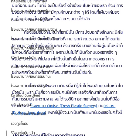
ศัลยแพทย์ ประเทศเกาหลี
นับถือกันนะคะ ในที่นี้ จะเป็นเรื่องโหง่วเฮ้งบนใบหน้าของเรา ที่จะมีการ
โรงพยาบาลศัลยกรรมเฟรช
บ่งบอกลักษณะนิสัยและมีคุณลักษณะต่าง ๆ ได้ โดยที่เพียงแค่มอง
บนใบหน้าเท่านั้น ก็รู้ถึงอะไรหลาย ๆ อย่างได้แล้ว
โรงพยาบาลศัลยกรรมจีเอ็นจี
โรงพยาบาลศัลยกรรมอิมเมจอัพ
	ต้องยอมรับว่าใบหน้าที่เรามีนั้น มีการบ่งบอกถึงลักษณะนิสัย
ของแต่ละคนได้ อีกทั้งยังเป็นตัวที่สามารถกำหนดอานาคตได้เช่นกัน 
โรงพยาบาลศัลยกรรมเจดับเบิลยู
(สายมูน่าจะเข้าใจเรื่องนี้ดีนะคะ) ซึ่งบางครั้ง บางส่วนที่อยู่บนใบหน้าก็
โรงพยาบาลศัลยกรรมมาร์เบิ้ล
ไม่ค่อยดีกับตัวเราสักเท่าไร เพราะมันไม่ได้เป็นตัวตนของเราจริง ๆ 
รีวิวศัลยกรรมผู้ชาย
หรือบางครั้ง เราก็ไม่อยากให้สิ่งนั้นเกิดขึ้นในอนาคตของเรา การ
ศัลยกรรมเสริมความงามเพื่อแก้โหง่วเฮ้งเพื่อให้ชีวิตดีขึ้นจึงเกิดขึ้นมา 
โรงพยาบาลศัลยกรรมมาอิน
อย่างเคสตัวอย่างที่เรากำลังจะมาเล่าในวันนี้เช่นกัน
โรงพยาบาลศัลยกรรมนานะ
	วันนี้ เรามีรีวิวของสาวคนหนึ่ง ที่รู้สึกไม่ชอบลักษณะใบหน้าใน
โรงพยาบาลศัลยกรรมรูบี
ปัจจุบัน เพราะมันสื่อว่าเธอเป็นคนขี้เกียจ เธอจึงศีกษาเกี่ยวกับการ
Certified Consultant
ศัลยกรรมเสริมความงาม จนได้เจอวิธีการตกแต่งไขมันบนใบที่มีชื่อ
คู่มือศัลยกรรม
เสียงประจำ
โรงพยาบาลเฟรช (Fresh Plastic Surgery)
 กับ
ดร.ฮง 
(Dr.Hong Jong Hyun)
 แพทย์ผู้ซึ่งจะมาเป็นศัลยแพทย์ของเธอในครั้งนี้
ข่าวสารศัลยกรรมเกาหลี
รีวิวดูดไขมัน
รีวิวดูดไขมันหน้า