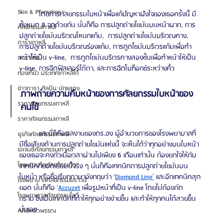
Skin & Promotion
	โดยการศัลยกรรมใบหน้าเพื่อแก้ปัญหาฝังใจของเธอครั้งนี้ มี
ทั้งหมด 8 จุดด้วยกัน นั่นก็คือ การปลูกถ่ายไขมันบนหน้าผาก, การ
ศัลยกรรมเกาหลี
ปลูกถ่ายไขมันบริเวณโหนกแก้ม,  การปลูกถ่ายไขมันบริเวณคาง,  
ดาราเกาหลี
การปลูกถ่ายไขมันบริเวณร่องแก้ม, การดูดไขมันบริเวรแก้มเพื่อทำ
หน้าให้เป็น v-line,  การดูดไขมันบริเวรคางสองชั้นเพื่อทำหน้าให้เป็น 
ดาราไทย
v-line, การฉีดฟิลเลอร์ใต้ตา, และการฉีดโบท็อกซ์ระหว่างคิ้ว
ท่องเที่ยว ประเทศเกาหลีใต้
ข่าวดารา ศิลปิน นักแสดง
ภาพถ่ายความคืบหน้าของการศัลยกรรมใบหน้าของ
ราคาศัลยกรรมเกาหลี
คนไข้
ราคาศัลยกรรมเกาหลี
	และนี่ก็คือผลงานของดร.ฮง ผู้อำนวยการของโรงพยาบาลที่
ธุรกิจศัลยกรรมเกาหลี
มีชื่อเสียงด้านการปลูกถ่ายไขมันแห่งนี้ จะเห็นได้ว่าทุกอย่างบนใบหน้า
เอเจนซี่ศัลยกรรมเกาหลี
ของเธอจะคงตัวเมื่อเวลาผ่านไปเพียง 6 เดือนเท่านั้น ต้องยกใจให้กับ
โรงพยาบาลศัลยกรรมวิว
เทคนิคที่ยอดเยี่ยมนี้จริง ๆ นั่นก็คือเทคนิคการปลูกถ่ายไขมันบน
ใบหน้า หรือชื่อเรียกภาษาอังกฤษว่า ‘
Diamond Line’
 และอีกเทคนิคสุด
โรงพยาบาลศัลยกรรมบราวน์
ยอด นั่นก็คือ ‘
Accuzet
 เพื่อรูปหน้าที่เป็น v-line โดยไม่ต้องตัด
โรงพยาบาลศัลยกรรมไอดี
กราม’ซึ่งเป็นเทคนิคที่ทำให้ทุกอย่างง่ายขึ้น และทำให้ทุกคนได้สวยขึ้น
นั่นเอง
คลินิกผิวพรรณ